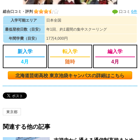
総合口コミ・評判
口コミ
6件
入学可能エリア
日本全国
最低登校日数（目安）
年1回、約1週間の集中スクーリング
年間学費（目安）
17万4,000円
新入学
転入学
編入学
4月
随時
4月
北海道芸術高校 東京池袋キャンパスの詳細はこちら
東京都
関連する他の記事