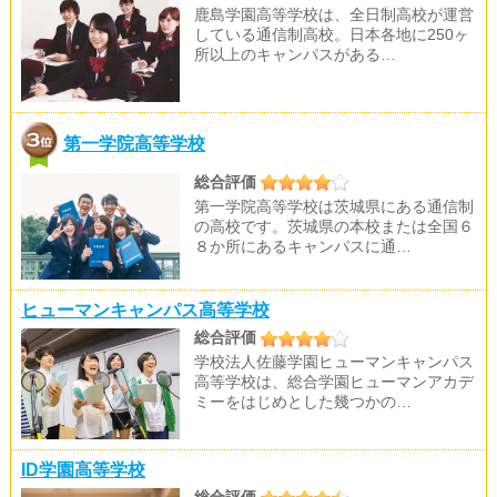
鹿島学園高等学校は、全日制高校が運営
している通信制高校。日本各地に250ヶ
所以上のキャンパスがある…
第一学院高等学校
総合評価
第一学院高等学校は茨城県にある通信制
の高校です。茨城県の本校または全国６
８か所にあるキャンパスに通…
ヒューマンキャンパス高等学校
総合評価
学校法人佐藤学園ヒューマンキャンパス
高等学校は、総合学園ヒューマンアカデ
ミーをはじめとした幾つかの…
ID学園高等学校