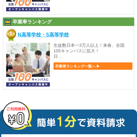
卒業率ランキング
N高等学校・S高等学校
生徒数日本一3万人以上！来春、全国
105キャンパスに拡大！
日…
卒業率ランキング一覧へ ▶