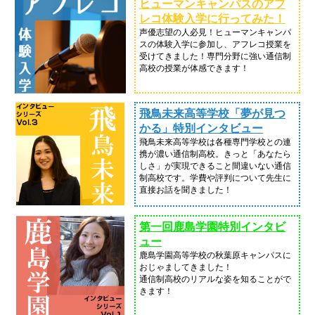
ヒューマンキャンパスのアフ
レコ体験入学に行ってみた！
声優志望の人必見！ヒューマンキャンパ
スの体験入学に参加し、アフレコ授業を
受けてきました！専門分野に強い通信制
高校の授業が体感できます！
飛鳥未来高等学校「夢が見つ
かる」特別インタビュー
飛鳥未来高等学校は各種専門学校との連
携が濃い通信制高校。きっと「あなたら
しさ」が実現できること間違いない通信
制高校です。学費や評判について先生に
直接お話を聞きました！
第一回鹿島学園特別インタビ
ュー
鹿島学園高等学校の秋葉原キャンパスに
おじゃましてきました！
通信制高校のリアルな姿を知ることがで
きます！