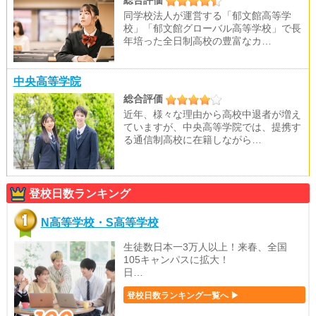
総合評価
同学校法人が運営する「郁文館高等学
校」「郁文館グローバル高等学校」で長
年培った全日制高校の豊富なカ…
中央高等学院
総合評価
近年、様々な理由から高校中退者が増え
ていますが、中央高等学院では、提携す
る通信制高校に在籍しながら…
登校日数ランキング
N高等学校・S高等学校
生徒数日本一3万人以上！来春、全国
105キャンパスに拡大！
日…
登校日数ランキング一覧へ ▶