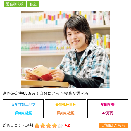
通信制高校
私立
進路決定率88.5％！自分に合った授業が選べる
入学可能エリア
最低登校日数
年間学費
詳細を確認
詳細を確認
42万円
総合口コミ・評判
4.2
詳細はこちら