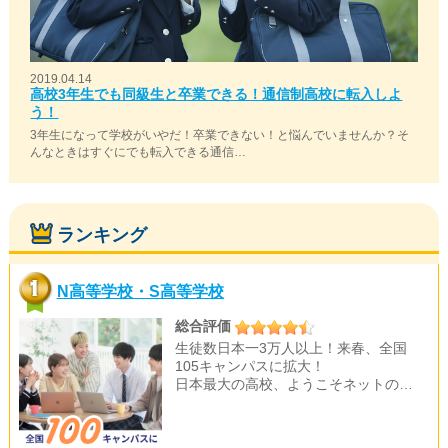
2019.04.14
高校3年生でも同級生と卒業できる！通信制高校に転入しよ
う！
3年生になって学校がいやだ！卒業できない！と悩んでいませんか？そ
んなときはすぐにでも転入できる通信…
ランキング
N高等学校・S高等学校
総合評価
生徒数日本一3万人以上！来春、全国
105キャンパスに拡大！
日本最大の高校、ようこそネットの…