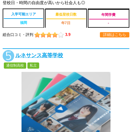
登校日・時間の自由度が高いから社会人も◎
入学可能エリア
最低登校日数
年間学費
福岡
年7日
-
総合口コミ・評判
3.9
詳細はこちら
ルネサンス高等学校
通信制高校
私立