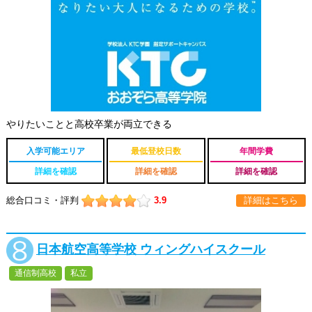
やりたいことと高校卒業が両立できる
入学可能エリア
最低登校日数
年間学費
詳細を確認
詳細を確認
詳細を確認
総合口コミ・評判
3.9
詳細はこちら
日本航空高等学校 ウィングハイスクール
通信制高校
私立