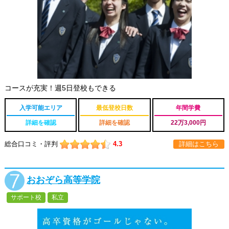
コースが充実！週5日登校もできる
入学可能エリア
最低登校日数
年間学費
詳細を確認
詳細を確認
22万3,000円
総合口コミ・評判
4.3
詳細はこちら
おおぞら高等学院
サポート校
私立