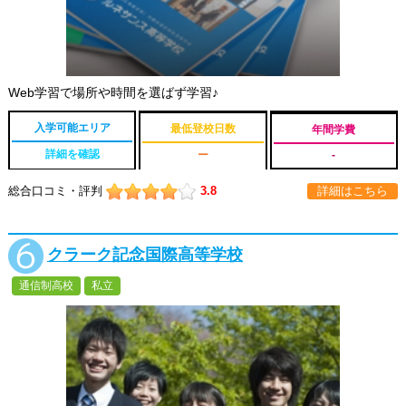
Web学習で場所や時間を選ばず学習♪
入学可能エリア
最低登校日数
年間学費
詳細を確認
ー
-
総合口コミ・評判
3.8
詳細はこちら
クラーク記念国際高等学校
通信制高校
私立