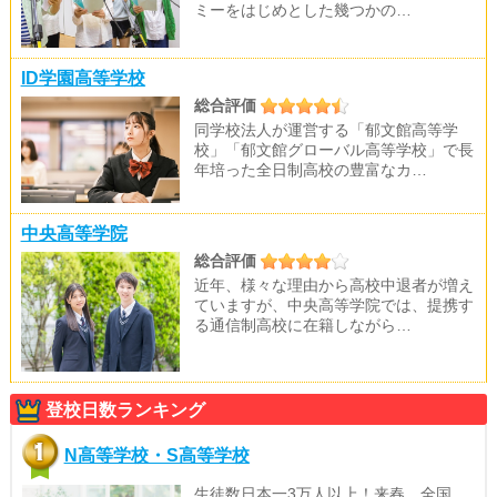
ミーをはじめとした幾つかの…
ID学園高等学校
総合評価
同学校法人が運営する「郁文館高等学
校」「郁文館グローバル高等学校」で長
年培った全日制高校の豊富なカ…
中央高等学院
総合評価
近年、様々な理由から高校中退者が増え
ていますが、中央高等学院では、提携す
る通信制高校に在籍しながら…
登校日数ランキング
N高等学校・S高等学校
生徒数日本一3万人以上！来春、全国