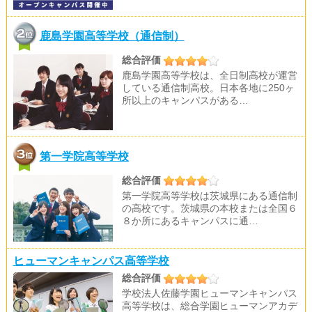
鹿島学園高等学校（通信制）
総合評価
鹿島学園高等学校は、全日制高校が運営
している通信制高校。日本各地に250ヶ
所以上のキャンパスがある…
第一学院高等学校
総合評価
第一学院高等学校は茨城県にある通信制
の高校です。茨城県の本校または全国６
８か所にあるキャンパスに通…
ヒューマンキャンパス高等学校
総合評価
学校法人佐藤学園ヒューマンキャンパス
高等学校は、総合学園ヒューマンアカデ