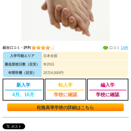
総合口コミ・評判
口コミ
14件
入学可能エリア
日本全国
最低登校日数（目安）
年20日
年間学費（目安）
20万4,000円
新入学
転入学
編入学
4月、10月
学校に確認
学校に確認
松陰高等学校の詳細はこちら