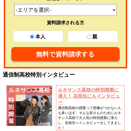
資料請求される方
本人
親
無料で資料請求する
通信制高校特別インタビュー
ルネサンス高校の特別授業に
潜入！ 在校生にもインタビュ
ー
通信制高校の授業って想像がつかない人
も多いはず。そんな皆さんのためにルネ
サンス高校で大人気の特別授業に潜入
し、在校生へインタビューをしてきまし
た！