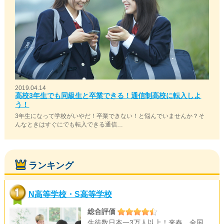
2019.04.14
高校3年生でも同級生と卒業できる！通信制高校に転入しよ
う！
3年生になって学校がいやだ！卒業できない！と悩んでいませんか？そ
んなときはすぐにでも転入できる通信…
ランキング
N高等学校・S高等学校
総合評価
生徒数日本一3万人以上！来春、全国