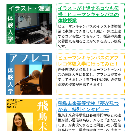
イラストが上達するコツも伝
授！ヒューマンキャンパスの
体験授業
ヒューマンキャンパスのイラスト体験授
業に参加してきました！絵が一気に上達
するコツも教えてもらえて、授業や先生
の雰囲気も知ることができる楽しい授業
です。
ヒューマンキャンパスのアフ
レコ体験入学に行ってみた！
声優志望の人必見！ヒューマンキャンパ
スの体験入学に参加し、アフレコ授業を
受けてきました！専門分野に強い通信制
高校の授業が体感できます！
飛鳥未来高等学校「夢が見つ
かる」特別インタビュー
飛鳥未来高等学校は各種専門学校との連
携が濃い通信制高校。きっと「あなたら
しさ」が実現できること間違いない通信
制高校です。学費や評判について先生に