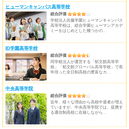
ヒューマンキャンパス高等学校
総合評価
学校法人佐藤学園ヒューマンキャンパス
高等学校は、総合学園ヒューマンアカデ
ミーをはじめとした幾つかの…
ID学園高等学校
総合評価
同学校法人が運営する「郁文館高等学
校」「郁文館グローバル高等学校」で長
年培った全日制高校の豊富なカ…
中央高等学院
総合評価
近年、様々な理由から高校中退者が増え
ていますが、中央高等学院では、提携す
る通信制高校に在籍しながら…