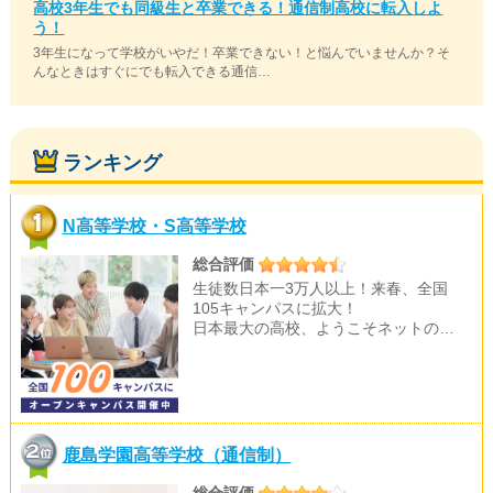
高校3年生でも同級生と卒業できる！通信制高校に転入しよ
う！
3年生になって学校がいやだ！卒業できない！と悩んでいませんか？そ
んなときはすぐにでも転入できる通信…
ランキング
N高等学校・S高等学校
総合評価
生徒数日本一3万人以上！来春、全国
105キャンパスに拡大！
日本最大の高校、ようこそネットの…
鹿島学園高等学校（通信制）
総合評価