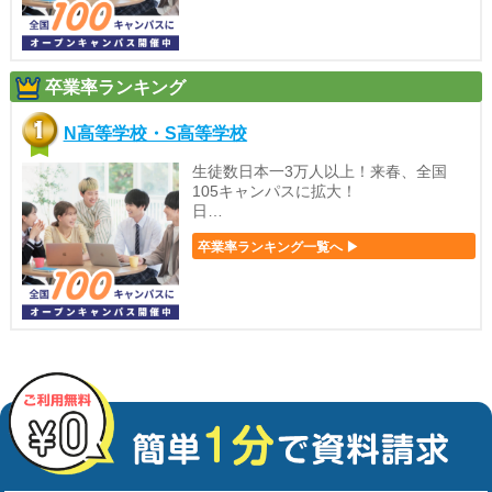
卒業率ランキング
N高等学校・S高等学校
生徒数日本一3万人以上！来春、全国
105キャンパスに拡大！
日…
卒業率ランキング一覧へ ▶