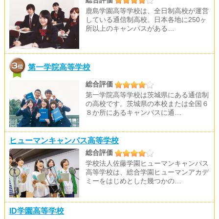
鹿島学園高等学校は、全日制高校が運営
している通信制高校。日本各地に250ヶ
所以上のキャンパスがある…
第一学院高等学校
総合評価
第一学院高等学校は茨城県にある通信制
の高校です。茨城県の本校または全国６
８か所にあるキャンパスに通…
ヒューマンキャンパス高等学校
総合評価
学校法人佐藤学園ヒューマンキャンパス
高等学校は、総合学園ヒューマンアカデ
ミーをはじめとした幾つかの…
ID学園高等学校