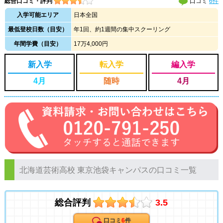
総合口コミ・評判
口コミ
6件
入学可能エリア
日本全国
最低登校日数（目安）
年1回、約1週間の集中スクーリング
年間学費（目安）
17万4,000円
新入学
転入学
編入学
4月
随時
4月
北海道芸術高校 東京池袋キャンパスの口コミ一覧
総合評判
3.5
口コミ
6
件