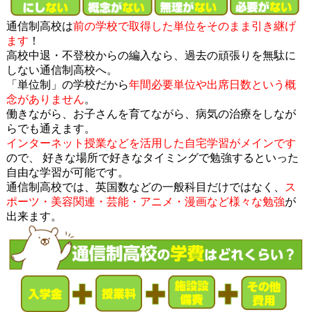
通信制高校は
前の学校で取得した単位をそのまま引き継げ
ます
！
高校中退・不登校からの編入なら、過去の頑張りを無駄に
しない通信制高校へ。
「単位制」の学校だから
年間必要単位や出席日数という概
念がありません
。
働きながら、お子さんを育てながら、病気の治療をしなが
らでも通えます。
インターネット授業などを活用した自宅学習がメインです
ので、 好きな場所で好きなタイミングで勉強するといった
自由な学習が可能です。
通信制高校では、英国数などの一般科目だけではなく、
ス
ポーツ・美容関連・芸能・アニメ・漫画など様々な勉強
が
出来ます。