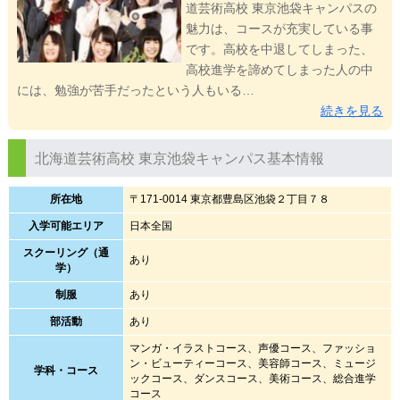
道芸術高校 東京池袋キャンパスの
魅力は、コースが充実している事
です。高校を中退してしまった、
高校進学を諦めてしまった人の中
には、勉強が苦手だったという人もいる…
続きを見る
北海道芸術高校 東京池袋キャンパス基本情報
所在地
〒171-0014 東京都豊島区池袋２丁目７８
入学可能エリア
日本全国
スクーリング（通
あり
学）
制服
あり
部活動
あり
マンガ・イラストコース、声優コース、ファッショ
ン・ビューティーコース、美容師コース、ミュージ
学科・コース
ックコース、ダンスコース、美術コース、総合進学
コース