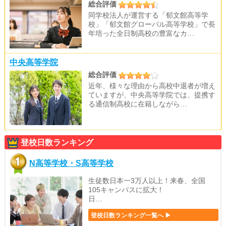
総合評価
同学校法人が運営する「郁文館高等学
校」「郁文館グローバル高等学校」で長
年培った全日制高校の豊富なカ…
中央高等学院
総合評価
近年、様々な理由から高校中退者が増え
ていますが、中央高等学院では、提携す
る通信制高校に在籍しながら…
登校日数ランキング
N高等学校・S高等学校
生徒数日本一3万人以上！来春、全国
105キャンパスに拡大！
日…
登校日数ランキング一覧へ ▶