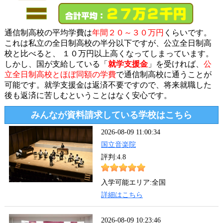
通信制高校の平均学費は
年間２０～３０万円
くらいです。
これは私立の全日制高校の半分以下ですが、公立全日制高
校と比べると、 １０万円以上高くなってしまっています。
しかし、国が支給している「
就学支援金
」を受ければ、
公
立全日制高校とほぼ同額の学費
で通信制高校に通うことが
可能です。就学支援金は返済不要ですので、将来就職した
後も返済に苦しむということはなく安心です。
みんなが資料請求している学校はこちら