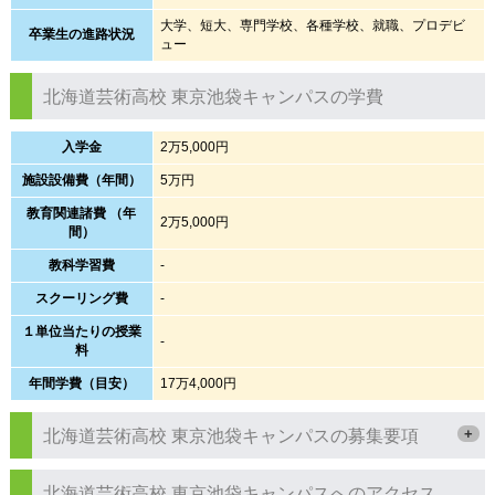
大学、短大、専門学校、各種学校、就職、プロデビ
卒業生の進路状況
ュー
北海道芸術高校 東京池袋キャンパスの学費
入学金
2万5,000円
施設設備費（年間）
5万円
教育関連諸費 （年
2万5,000円
間）
教科学習費
-
スクーリング費
-
１単位当たりの授業
-
料
年間学費（目安）
17万4,000円
+
北海道芸術高校 東京池袋キャンパスの募集要項
北海道芸術高校 東京池袋キャンパスへのアクセス