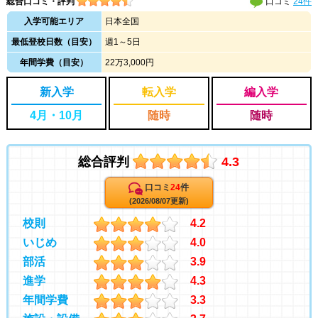
総合口コミ・評判
口コミ
24件
入学可能エリア
日本全国
最低登校日数（目安）
週1～5日
年間学費（目安）
22万3,000円
新入学
転入学
編入学
4月・10月
随時
随時
総合評判
4.3
口コミ
24
件
(2026/08/07更新)
校則
4.2
いじめ
4.0
部活
3.9
進学
4.3
年間学費
3.3