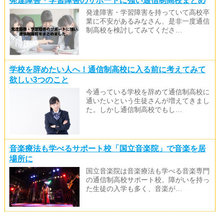
発達障害・学習障害のサポートに強い通信制高校まとめ
発達障害・学習障害を持っていて高校卒
業に不安があるみなさん、是非一度通信
制高校を検討してみてくださ…
学校を辞めたい人へ！通信制高校に入る前に考えてみて
欲しい3つのこと
今通っている学校を辞めて通信制高校に
通いたいという生徒さんが増えてきまし
た。しかし通信制高校でもし…
音楽療法も学べるサポート校「国立音楽院」で音楽を居
場所に
国立音楽院は音楽療法も学べる音楽専門
の通信制高校サポート校。障がいを持っ
た生徒の入学も多く、音楽が…