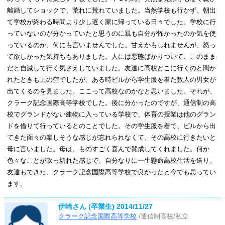
離婚してショックで、荒れに荒れていました。当然学校も行かず、朝出
て学校が終わる時間より少し遅く家に帰っている日々でした。学校に行
っていないのが分かっていたと思うのに親も自分が怖かったのか気を使
っているのか、何にも言いませんでした。甘えかもしれませんが、怒っ
て欲しかった気持ちもありました。人には悪態ばかりついて、このまま
だと自滅して行く気さえしていました。友達に高校どこに行くのと聞か
れたときも上の空でしたが、ある時ビルから学生服を着た数人の男女が
出てくるのを見ました。ここって高校なのかなと思いました。それが、
クラーク記念国際高等学校でした。後に分かったのですが、通信制の高
校でグランドがない建物に入っている学校で、体育の授業は他のグラン
ドを借りて行っているとのことでした。その学生服を着て、ビルから出
てきた面々の楽しそうな感じが忘れられなくて、その高校に行きたいと
母に言いました。母は、ものすごく喜んで賛成してくれました。何か
色々なことが吹っ切れた感じで、自分なりに一生懸命高校生活を送り、
友達もできた、クラーク記念国際高等学校で良かったと今でも思ってい
ます。
伊崎さん (卒業生)
2014/11/27
クラーク記念国際高等学校
/通信制高校/私立