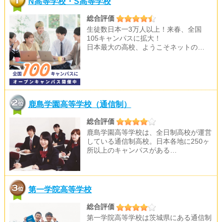
N高等学校・S高等学校
総合評価
生徒数日本一3万人以上！来春、全国
105キャンパスに拡大！
日本最大の高校、ようこそネットの…
鹿島学園高等学校（通信制）
総合評価
鹿島学園高等学校は、全日制高校が運営
している通信制高校。日本各地に250ヶ
所以上のキャンパスがある…
第一学院高等学校
総合評価
第一学院高等学校は茨城県にある通信制