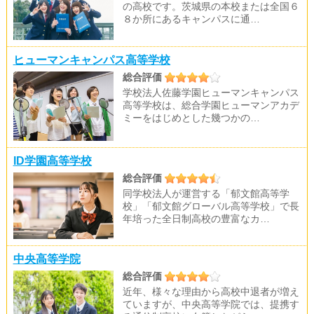
の高校です。茨城県の本校または全国６
８か所にあるキャンパスに通…
ヒューマンキャンパス高等学校
総合評価
学校法人佐藤学園ヒューマンキャンパス
高等学校は、総合学園ヒューマンアカデ
ミーをはじめとした幾つかの…
ID学園高等学校
総合評価
同学校法人が運営する「郁文館高等学
校」「郁文館グローバル高等学校」で長
年培った全日制高校の豊富なカ…
中央高等学院
総合評価
近年、様々な理由から高校中退者が増え
ていますが、中央高等学院では、提携す