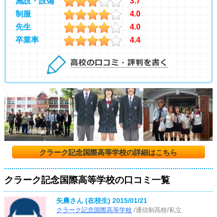
施設・設備
3.7
制服
4.0
先生
4.0
卒業率
4.4
クラーク記念国際高等学校の詳細はこちら
クラーク記念国際高等学校の口コミ一覧
矢農さん (在校生)
2015/01/21
クラーク記念国際高等学校
/通信制高校/私立