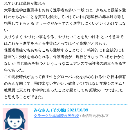
れていれば単位が取れる
大学生進学は推薦枠もおおく進学者も多い 一般では、きちんと授業を受
けわからないことを質問し解決していけていれば志望校の赤本対応等も
指導してもらえる クラークだからすごく進学しにくいというわけではな
い
入りやすく やりたい事をやる、やりたいことを見つける という意味で
はこれから進学を考える生徒にとってはイイ高校だとおもう。
保護者目線でもあちらこちら受験することなく、精神的にも金銭的にも
計画的に受験を進められる。保護者会が、現行どうなっているかわから
ないが 同じ痛みを持つというようなニュアンスで保護者の結束もある学
年であった。
この高校時代があって自主性とグローバル化を求められる中で 日本特有
のみんな同じで、飛び出ない方がいい教育 だけではない学校システムと
教職員に恵まれ 小中学にあったことが親としても 経験の一つであった
と思えることができた。
みなさん (その他)
2021/10/09
クラーク記念国際高等学校
/通信制高校/私立