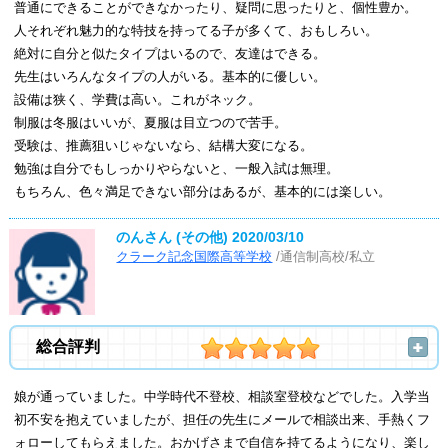
普通にできることができなかったり、疑問に思ったりと、個性豊か。
人それぞれ魅力的な特技を持ってる子が多くて、おもしろい。
絶対に自分と似たタイプはいるので、友達はできる。
先生はいろんなタイプの人がいる。基本的に優しい。
設備は狭く、学費は高い。これがネック。
制服は冬服はいいが、夏服は目立つので苦手。
受験は、推薦狙いじゃないなら、結構大変になる。
勉強は自分でもしっかりやらないと、一般入試は無理。
もちろん、色々満足できない部分はあるが、基本的には楽しい。
のんさん (その他)
2020/03/10
クラーク記念国際高等学校
/通信制高校/私立
総合評判
娘が通っていました。中学時代不登校、相談室登校などでした。入学当
初不安を抱えていましたが、担任の先生にメールで相談出来、手熱くフ
ォローしてもらえました。おかげさまで自信を持てるようになり、楽し