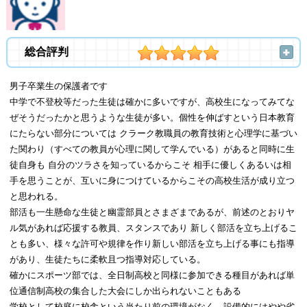
総合評判
男子卒業生の保護者です
中学で不登校等だった生徒は確かに多いですが、高校生になってみてな
ぜそうだったかと思うような生徒が多い。個性を伸ばすという日本教育
にたらない部分については クラーク教職員の教育技術と心理学に基づい
た関わり（すべての教員が心理に関して学んでいる）があると同時に生
徒自身も 自分のツラさを知っているからこそ 相手に優しくあるいは相
手を思うことが、互いに身につけているからこその高校生活が成り立つ
と思われる。
部活も一生懸命な生徒と幽霊部員とさまざまであるが、前述のとおりヤ
ル気があれば応援する教員、スタンスであり 新しく部活を立ち上げるこ
とも多い、様々な許可や規律を作り新しい部活を立ち上げる事にも指導
があり、生徒たちに柔軟且つ指導対応している。
確かにスポーツ部では、全日制高校と同様に参加できる種目があれば単
位通信制高校の集合した大会にしか出られないこともある
学校として校庭に校舎という当たり前の環境がなく、設備的にはやや劣