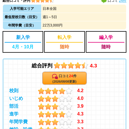
総合口コミ・評判
口コミ
24件
入学可能エリア
日本全国
最低登校日数（目安）
週1～5日
年間学費（目安）
22万3,000円
新入学
転入学
編入学
4月・10月
随時
随時
総合評判
4.3
口コミ
24
件
(2026/08/08更新)
校則
4.2
いじめ
4.0
部活
3.9
進学
4.3
年間学費
3.3