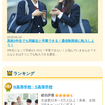
2019.04.14
高校3年生でも同級生と卒業できる！通信制高校に転入しよ
う！
3年生になって学校がいやだ！卒業できない！と悩んでいませんか？そ
んなときはすぐにでも転入できる通信…
ランキング
N高等学校・S高等学校
総合評価
生徒数日本一3万人以上！来春、全国
105キャンパスに拡大！