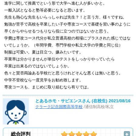
進学に関して推薦でという形で大学へ進む人が多いかと。
一般入試となると塾等必要になると思います。
先生も熱心な先生もいらっしゃれば先生？！と言う方、様々ですね。
勉強が苦手で高校を卒業したい子や専攻コースで基礎を習い事のように
早くからやらせるつもりなら役に立つのではないかと思う。
学費は専攻コース代分が私立普通高校の相場にプラスされた感じではな
いでしょうか。（年間学費、専門学校や私立大学の学費と同じ位）
制服は可愛い。夏は目立つ。嫌みたいです。
卒業率は分かりませんが単位やテストをしっかりやっていたら
卒業は出来るのではないでしょうか。
色々と賛否両論ある学校だと思うけれどそんな悪くは無いと思う。
中学不登校なら一度見学をお勧め致します。
専攻コースも、まじめに取り組むなら有りでは。
とあるホモ・サピエンスさん (在校生)
2021/08/16
クラーク記念国際高等学校
/通信制高校/私立
総合評判