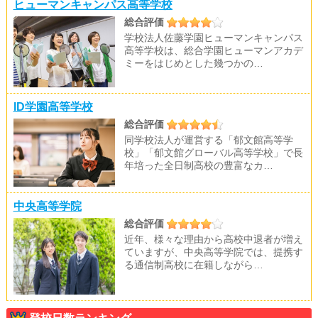
ヒューマンキャンパス高等学校
総合評価
学校法人佐藤学園ヒューマンキャンパス
高等学校は、総合学園ヒューマンアカデ
ミーをはじめとした幾つかの…
ID学園高等学校
総合評価
同学校法人が運営する「郁文館高等学
校」「郁文館グローバル高等学校」で長
年培った全日制高校の豊富なカ…
中央高等学院
総合評価
近年、様々な理由から高校中退者が増え
ていますが、中央高等学院では、提携す
る通信制高校に在籍しながら…