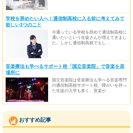
学校を辞めたい人へ！通信制高校に入る前に考えてみて
欲しい3つのこと
今通っている学校を辞めて通信制高校に
通いたいという生徒さんが増えてきまし
た。しかし通信制高校でもし…
音楽療法も学べるサポート校「国立音楽院」で音楽を居
場所に
国立音楽院は音楽療法も学べる音楽専門
の通信制高校サポート校。障がいを持っ
た生徒の入学も多く、音楽が…
おすすめ記事