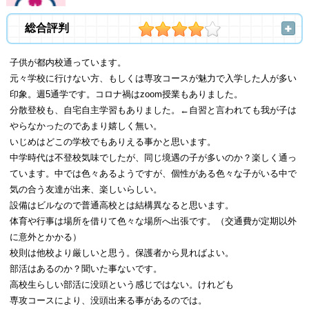
総合評判
子供が都内校通っています。
元々学校に行けない方、もしくは専攻コースが魅力で入学した人が多い
印象。週5通学です。コロナ禍はzoom授業もありました。
分散登校も、自宅自主学習もありました。←自習と言われても我が子は
やらなかったのであまり嬉しく無い。
いじめはどこの学校でもありえる事かと思います。
中学時代は不登校気味でしたが、同じ境遇の子が多いのか？楽しく通っ
ています。中では色々あるようですが、個性がある色々な子がいる中で
気の合う友達が出来、楽しいらしい。
設備はビルなので普通高校とは結構異なると思います。
体育や行事は場所を借りて色々な場所へ出張です。（交通費が定期以外
に意外とかかる）
校則は他校より厳しいと思う。保護者から見ればよい。
部活はあるのか？聞いた事ないです。
高校生らしい部活に没頭という感じではない。けれども
専攻コースにより、没頭出来る事があるのでは。