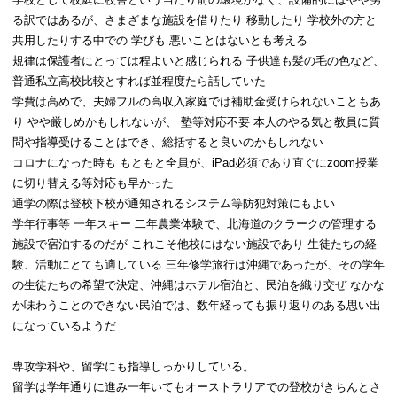
る訳ではあるが、さまざまな施設を借りたり 移動したり 学校外の方と
共用したりする中での 学びも 悪いことはないとも考える
規律は保護者にとっては程よいと感じられる 子供達も髪の毛の色など、
普通私立高校比較とすれば並程度たら話していた
学費は高めで、夫婦フルの高収入家庭では補助金受けられないこともあ
り やや厳しめかもしれないが、 塾等対応不要 本人のやる気と教員に質
問や指導受けることはでき、総括すると良いのかもしれない
コロナになった時も もともと全員が、iPad必須であり直ぐにzoom授業
に切り替える等対応も早かった
通学の際は登校下校が通知されるシステム等防犯対策にもよい
学年行事等 一年スキー 二年農業体験で、北海道のクラークの管理する
施設で宿泊するのだが これこそ他校にはない施設であり 生徒たちの経
験、活動にとても適している 三年修学旅行は沖縄であったが、その学年
の生徒たちの希望で決定、沖縄はホテル宿泊と、民泊を織り交ぜ なかな
か味わうことのできない民泊では、数年経っても振り返りのある思い出
になっているようだ
専攻学科や、留学にも指導しっかりしている。
留学は学年通りに進み一年いてもオーストラリアでの登校がきちんとさ