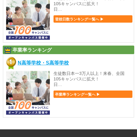
105キャンパスに拡大！
日…
登校日数ランキング一覧へ ▶
卒業率ランキング
N高等学校・S高等学校
生徒数日本一3万人以上！来春、全国
105キャンパスに拡大！
日…
卒業率ランキング一覧へ ▶