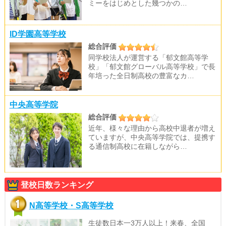
ミーをはじめとした幾つかの…
ID学園高等学校
総合評価
同学校法人が運営する「郁文館高等学
校」「郁文館グローバル高等学校」で長
年培った全日制高校の豊富なカ…
中央高等学院
総合評価
近年、様々な理由から高校中退者が増え
ていますが、中央高等学院では、提携す
る通信制高校に在籍しながら…
登校日数ランキング
N高等学校・S高等学校
生徒数日本一3万人以上！来春、全国