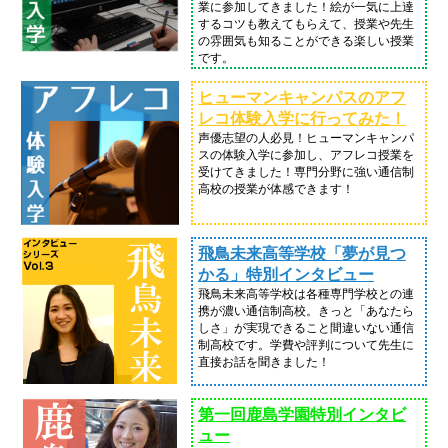
業に参加してきました！絵が一気に上達
するコツも教えてもらえて、授業や先生
の雰囲気も知ることができる楽しい授業
です。
ヒューマンキャンパスのアフ
レコ体験入学に行ってみた！
声優志望の人必見！ヒューマンキャンパ
スの体験入学に参加し、アフレコ授業を
受けてきました！専門分野に強い通信制
高校の授業が体感できます！
飛鳥未来高等学校「夢が見つ
かる」特別インタビュー
飛鳥未来高等学校は各種専門学校との連
携が濃い通信制高校。きっと「あなたら
しさ」が実現できること間違いない通信
制高校です。学費や評判について先生に
直接お話を聞きました！
第一回鹿島学園特別インタビ
ュー