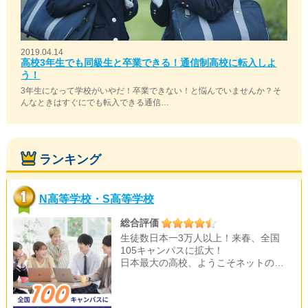
2019.04.14
高校3年生でも同級生と卒業できる！通信制高校に転入しよ
う！
3年生になって学校がいやだ！卒業できない！と悩んでいませんか？そ
んなときはすぐにでも転入できる通信…
ランキング
N高等学校・S高等学校
総合評価
生徒数日本一3万人以上！来春、全国
105キャンパスに拡大！
日本最大の高校、ようこそネットの…