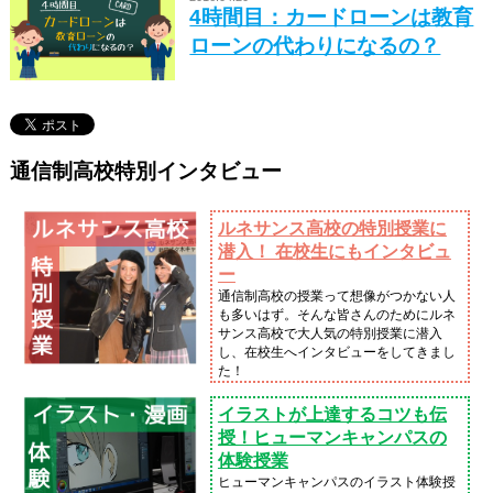
4時間目：カードローンは教育
ローンの代わりになるの？
通信制高校特別インタビュー
ルネサンス高校の特別授業に
潜入！ 在校生にもインタビュ
ー
通信制高校の授業って想像がつかない人
も多いはず。そんな皆さんのためにルネ
サンス高校で大人気の特別授業に潜入
し、在校生へインタビューをしてきまし
た！
イラストが上達するコツも伝
授！ヒューマンキャンパスの
体験授業
ヒューマンキャンパスのイラスト体験授