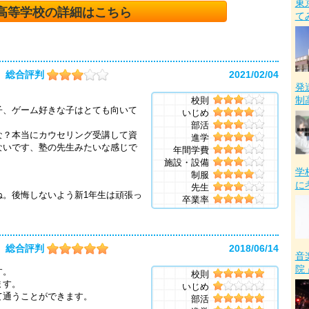
東
高等学校の詳細はこちら
て
総合評判
2021/02/04
発
制
校則
子、ゲーム好きな子はとても向いて
いじめ
部活
な？本当にカウセリング受講して資
進学
ないです、塾の先生みたいな感じで
年間学費
施設・設備
学
制服
に
先生
ね。後悔しないよう新1年生は頑張っ
卒業率
総合評判
2018/06/14
音
院
す。
校則
ます。
いじめ
て通うことができます。
部活