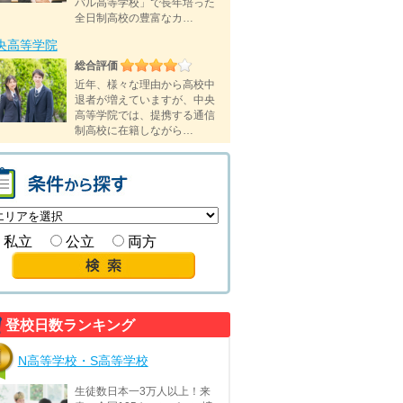
バル高等学校」で長年培った
全日制高校の豊富なカ…
央高等学院
総合評価
近年、様々な理由から高校中
退者が増えていますが、中央
高等学院では、提携する通信
制高校に在籍しながら…
私立
公立
両方
登校日数ランキング
N高等学校・S高等学校
生徒数日本一3万人以上！来