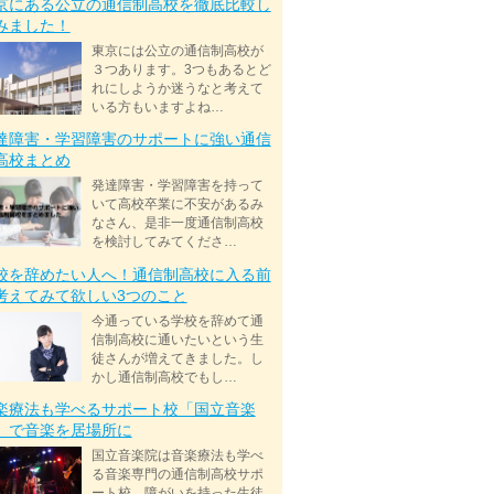
京にある公立の通信制高校を徹底比較し
みました！
東京には公立の通信制高校が
３つあります。3つもあるとど
れにしようか迷うなと考えて
いる方もいますよね…
達障害・学習障害のサポートに強い通信
高校まとめ
発達障害・学習障害を持って
いて高校卒業に不安があるみ
なさん、是非一度通信制高校
を検討してみてくださ…
校を辞めたい人へ！通信制高校に入る前
考えてみて欲しい3つのこと
今通っている学校を辞めて通
信制高校に通いたいという生
徒さんが増えてきました。し
かし通信制高校でもし…
楽療法も学べるサポート校「国立音楽
」で音楽を居場所に
国立音楽院は音楽療法も学べ
る音楽専門の通信制高校サポ
ート校。障がいを持った生徒