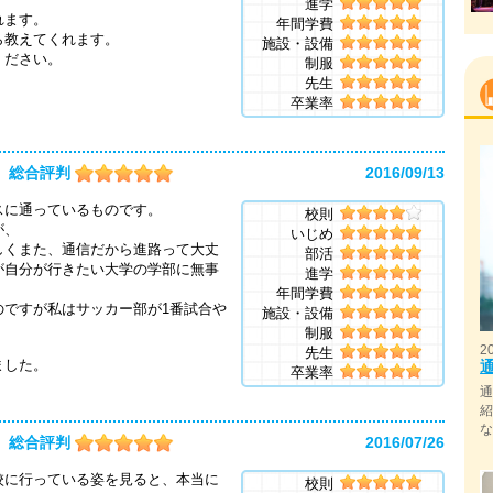
進学
れます。
年間学費
ら教えてくれます。
施設・設備
ください。
制服
先生
卒業率
総合評判
2016/09/13
スに通っているものです。
校則
が、
いじめ
しくまた、通信だから進路って大丈
部活
が自分が行きたい大学の学部に無事
進学
年間学費
のですが私はサッカー部が1番試合や
施設・設備
制服
2
先生
ました。
卒業率
総合評判
2016/07/26
校に行っている姿を見ると、本当に
校則