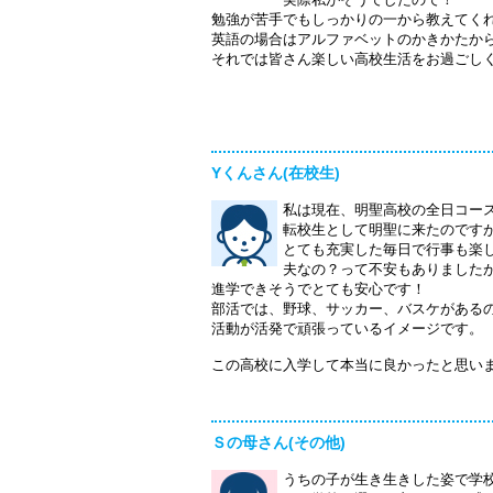
勉強が苦手でもしっかりの一から教えてく
英語の場合はアルファベットのかきかたか
それでは皆さん楽しい高校生活をお過ごし
Yくんさん(在校生)
私は現在、明聖高校の全日コー
転校生として明聖に来たのです
とても充実した毎日で行事も楽
夫なの？って不安もありました
進学できそうでとても安心です！
部活では、野球、サッカー、バスケがある
活動が活発で頑張っているイメージです。
この高校に入学して本当に良かったと思い
Ｓの母さん(その他)
うちの子が生き生きした姿で学