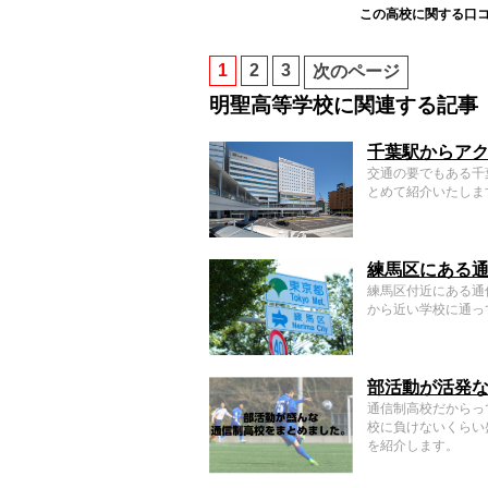
この高校に関する口
1
2
3
次のページ
明聖高等学校に関連する記事
千葉駅からア
交通の要でもある千
とめて紹介いたしま
練馬区にある
練馬区付近にある通
から近い学校に通っ
部活動が活発
通信制高校だからっ
校に負けないくらい
を紹介します。