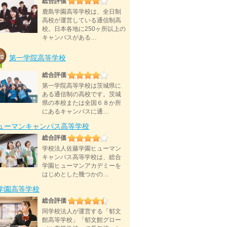
総合評価
鹿島学園高等学校は、全日制
高校が運営している通信制高
校。日本各地に250ヶ所以上の
キャンパスがある…
第一学院高等学校
総合評価
第一学院高等学校は茨城県に
ある通信制の高校です。茨城
県の本校または全国６８か所
にあるキャンパスに通…
ューマンキャンパス高等学校
総合評価
学校法人佐藤学園ヒューマン
キャンパス高等学校は、総合
学園ヒューマンアカデミーを
はじめとした幾つかの…
D学園高等学校
総合評価
同学校法人が運営する「郁文
館高等学校」「郁文館グロー