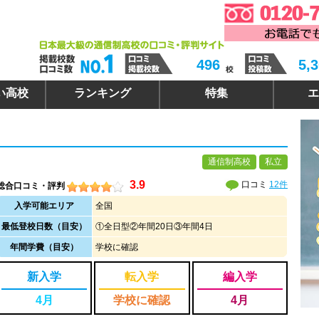
496
5,
い高校
ランキング
特集
エ
通信制高校
私立
3.9
口コミ
12件
総合口コミ・評判
入学可能エリア
全国
最低登校日数（目安）
①全日型②年間20日③年間4日
年間学費（目安）
学校に確認
新入学
転入学
編入学
4月
学校に確認
4月