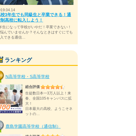
019.04.14
高校3年生でも同級生と卒業できる！通
信制高校に転入しよう！
年生になって学校がいやだ！卒業できない！
と悩んでいませんか？そんなときはすぐにでも
転入できる通信…
ランキング
N高等学校・S高等学校
総合評価
生徒数日本一3万人以上！来
春、全国105キャンパスに拡
大！
日本最大の高校、ようこそネ
ットの…
鹿島学園高等学校（通信制）