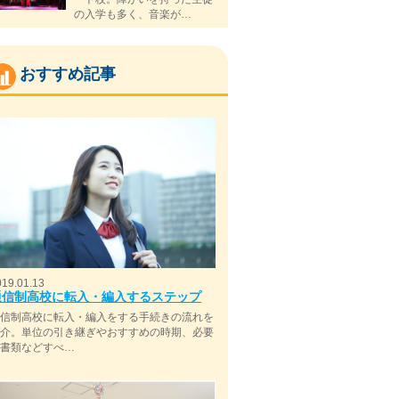
の入学も多く、音楽が…
おすすめ記事
019.01.13
通信制高校に転入・編入するステップ
通信制高校に転入・編入をする手続きの流れを
紹介。単位の引き継ぎやおすすめの時期、必要
な書類などすべ…