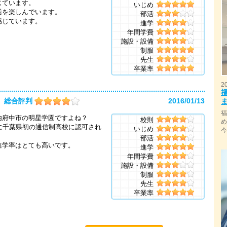
じています。
いじめ
活を楽しんでいます。
部活
感じています。
進学
年間学費
施設・設備
制服
先生
卒業率
2
総合評判
2016/01/13
内府中市の明星学園ですよね？
校則
に千葉県初の通信制高校に認可され
いじめ
部活
進学率はとても高いです。
進学
年間学費
施設・設備
制服
先生
卒業率