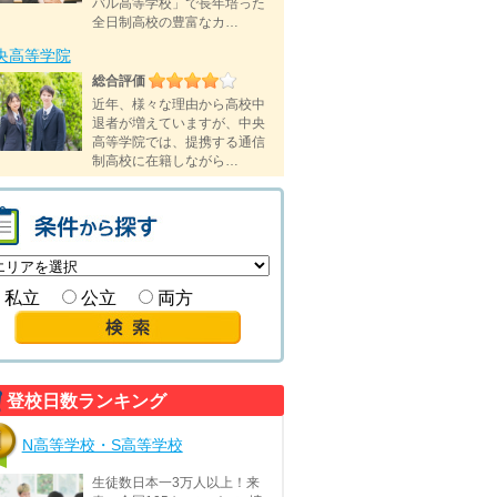
バル高等学校」で長年培った
全日制高校の豊富なカ…
央高等学院
総合評価
近年、様々な理由から高校中
退者が増えていますが、中央
高等学院では、提携する通信
制高校に在籍しながら…
私立
公立
両方
登校日数ランキング
N高等学校・S高等学校
生徒数日本一3万人以上！来