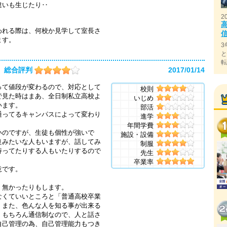
違いも生じたり‥
。
2
われる際は、何校か見学して室長さ
ます。
3
総合評判
2017/01/14
って値段が変わるので、対応として
校則
で見た時はまあ、全日制私立高校よ
いじめ
います。
部活
通ってるキャンパスによって変わり
進学
年間学費
いのですが、生徒も個性が強いで
施設・設備
良みたいな人もいますが、話してみ
制服
持ってたりする人もいたりするので
先生
卒業率
意です。
。
く無かったりもします。
なくていいところと「普通高校卒業
。また、色んな人を知る事が出来る
。もちろん通信制なので、人と話さ
自己管理の為、自己管理能力もつき