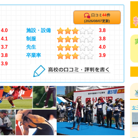
口コミ
44
件
(2026/08/07更新)
4.0
施設・設備
3.8
4.1
制服
3.8
3.7
先生
4.0
3.8
卒業率
3.9
3.9
女