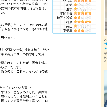
いじめ
際は、いくつかの教室を見学しに行
部活
に3年間や2年間通われる場合は、
進学
した。
年間学費
施設・設備
制服
るお授業などによってそれぞれの教
先生
ギャルもいればヤンキーもいれば地
卒業率
と思います。
2
間割で区切った様な授業は無く、登校
や単位認定テストの指導をして貰っ
推薦されていましたが、画像や解説
づらかったです。
もあるのと、これも、それぞれの教
。
年半くらいという事で
らず通うことを決めました。実際通
と思いました。通信制ということも
支援している専門学校を真っ先に勧