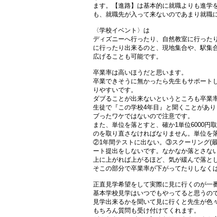
ます。【進路】は基本的に就職よりも進学
も、就職先が入って来ないのであまり就職
〈学校イベント〉は
ディズニーへ行ったり、自然教室に行った
に行ったり出来るのと、現地集合や、駅集
広げることも可能です。
卒業率は高いほうだと思います。
卒業できそうに無かったら先生もサポート
りやすいです。
ダブることが出来ないというところも卒業
生徒で『この学校4年目』と聞くことがあ
ブったワケではないので注意です。
また、単位を落とすと、確か1単位6000円
のを取り直さなければなりません。単位を落
②1年間テストに出ない。③スクーリング(
ート提出をしないです。なかなか落とさな
上に上がれば上がるほど、気が緩んで落と
そこの部分で卒業率が下がってたりしなく
正直見学希望をして実際に見に行くのが一
基本学校見学はいつでもやってると思うの
見学出来るかを聞いて見に行くと先生が色
もちろん質問も受け付けてくれます。