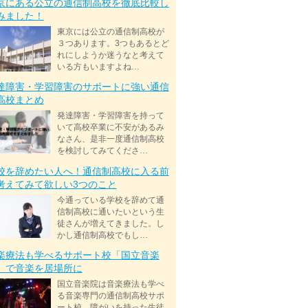
京にある公立の通信制高校を徹底比較し
みました！
東京には公立の通信制高校が
３つあります。3つもあるとど
れにしようか迷うなと考えて
いる方もいますよね…
達障害・学習障害のサポートに強い通信
高校まとめ
発達障害・学習障害を持って
いて高校卒業に不安があるみ
なさん、是非一度通信制高校
を検討してみてくださ…
校を辞めたい人へ！通信制高校に入る前
考えてみて欲しい3つのこと
今通っている学校を辞めて通
信制高校に通いたいという生
徒さんが増えてきました。し
かし通信制高校でもし…
楽療法も学べるサポート校「国立音楽
」で音楽を居場所に
国立音楽院は音楽療法も学べ
る音楽専門の通信制高校サポ
ート校。障がいを持った生徒