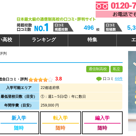
496
5,
い高校
ランキング
特集
エ
・評判
通信制高校
私立
3.8
口コミ
44件
総合口コミ・評判
入学可能エリア
22都道府県
最低登校日数（目安）
①：週1～5日/②：年に数日
年間学費（目安）
259,000 円
新入学
転入学
編入学
随時
随時
随時