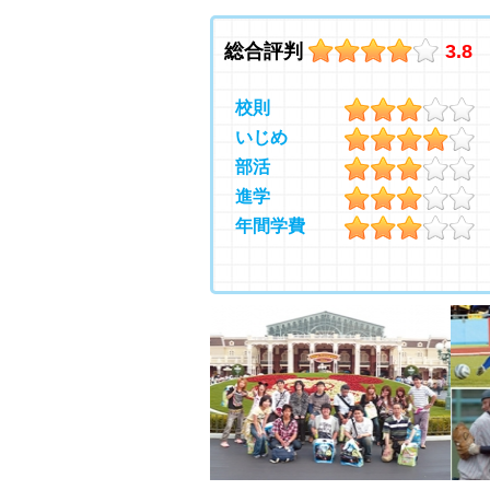
総合評判
3.8
校則
いじめ
部活
進学
年間学費