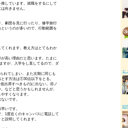
を推しています。就職をするにして
には向きません。
り、劇団を見に行ったり、修学旅行
合というのが多いので、行動範囲を
してくれます。教え方はとてもわか
率が高い理由だと思います。たまに
りますが、入学をし直してるので、ダ
ヒ
取られてしまい、また次期に同じも
とす方法は①30点以下をとる。
最低出席すべきもの)に出ない。④ノ
い。などと思うかもしれませんが、
しやすくなります。
はないです。
I
番早いです。
で、1度近くのキャンパスに電話して
々と説明してくれます。