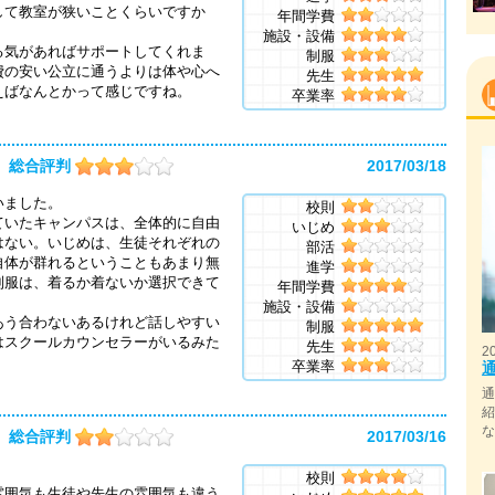
して教室が狭いことくらいですか
年間学費
施設・設備
る気があればサポートしてくれま
制服
費の安い公立に通うよりは体や心へ
先生
えばなんとかって感じですね。
卒業率
総合評判
2017/03/18
いました。
校則
ていたキャンパスは、全体的に自由
いじめ
はない。いじめは、生徒それぞれの
部活
自体が群れるということもあまり無
進学
制服は、着るか着ないか選択できて
年間学費
施設・設備
あう合わないあるけれど話しやすい
制服
はスクールカウンセラーがいるみた
先生
2
卒業率
総合評判
2017/03/16
校則
雰囲気も生徒や先生の雰囲気も違う