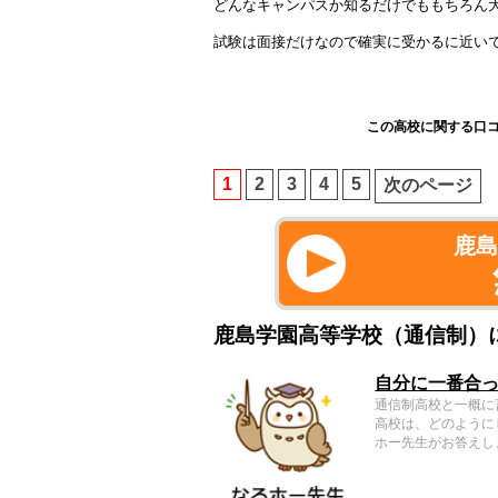
どんなキャンパスか知るだけでももちろん
試験は面接だけなので確実に受かるに近い
この高校に関する口
1
2
3
4
5
次のページ
鹿
鹿島学園高等学校（通信制）
自分に一番合
通信制高校と一概に
高校は、どのように
ホー先生がお答えし