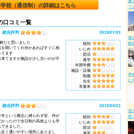
東
等学校（通信制）の詳細はこちら
て
の口コミ一覧
総合評判
2019/07/01
発
正解だと思いました
制
校則
話を聞いてくれ何かあればすぐに相
いじめ
ってます
部活
出来てますが施設が少し古いのが不
進学
年間学費
施設・設備
学
制服
に
先生
卒業率
総合評判
2019/04/21
音
学年という概念に縛られず皆、仲が
院
校則
近かったので全日制の高校よりも学
いじめ
もできました。
部活
ら近く通いやすい場所にありまし
進学