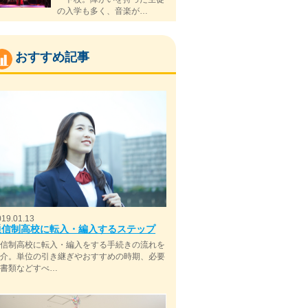
の入学も多く、音楽が…
おすすめ記事
019.01.13
通信制高校に転入・編入するステップ
通信制高校に転入・編入をする手続きの流れを
紹介。単位の引き継ぎやおすすめの時期、必要
な書類などすべ…