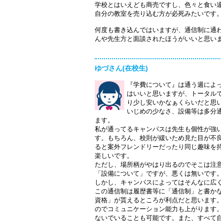
学校とはいえども商売ですし、色々と食い
自分の教室を売り込む方が必死みたいです
何度も書き込んではいますが、通信制に通
んや先生方と面談されたほうがいいと思い
ゆづさん(在校生)
『学費について』は通う週によ
はいいと思いますが、トータル
り少し安いかなぁくらいだと思
いじめの少なさ、設備等は多分
ます。
私が通ってるキャンパスは先生も個性が強
す。もちろん、校則が緩いため見た目が不
ると案外フレンドリーだったり同じ趣味を
楽しいです。
ただし、場所柄がやはり出るのでそこは注
「設備について」ですが、悪くは無いです
しかし、キャンパスによってはそんなに広
この通信制は履歴書等に「通信制」と書か
資格」が貰えるところが利点だと思います
のでコミュニケーション能力も上がります
ないでいることも可能です。また、すべて