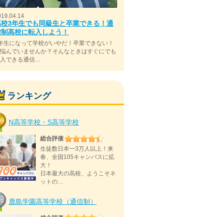
019.04.14
高校3年生でも同級生と卒業できる！通
信制高校に転入しよう！
年生になって学校がいやだ！卒業できない！
と悩んでいませんか？そんなときはすぐにでも
転入できる通信…
ランキング
N高等学校・S高等学校
総合評価
生徒数日本一3万人以上！来
春、全国105キャンパスに拡
大！
日本最大の高校、ようこそネ
ットの…
鹿島学園高等学校（通信制）