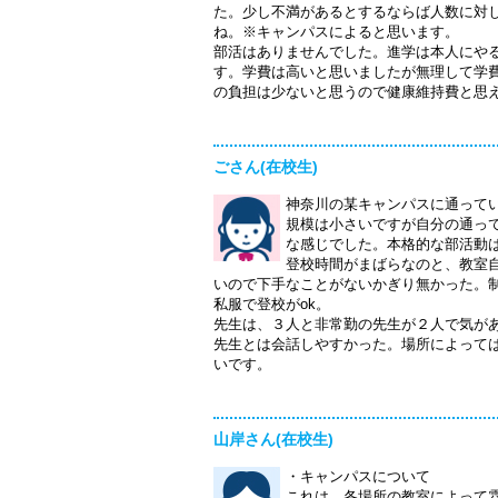
た。少し不満があるとするならば人数に対
ね。※キャンパスによると思います。
部活はありませんでした。進学は本人にや
す。学費は高いと思いましたが無理して学
の負担は少ないと思うので健康維持費と思
ごさん(在校生)
神奈川の某キャンパスに通って
規模は小さいですが自分の通っ
な感じでした。本格的な部活動
登校時間がまばらなのと、教室
いので下手なことがないかぎり無かった。
私服で登校がok。
先生は、３人と非常勤の先生が２人で気が
先生とは会話しやすかった。場所によって
いです。
山岸さん(在校生)
・キャンパスについて
これは、各場所の教室によって