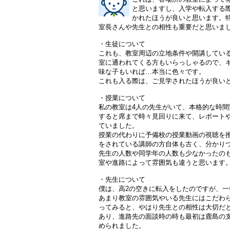
と思いますし、入学や転入する
かれたほうが良いと思います。特
室長さんや先生との相性も重要だと思いま
・生徒について
これも、教室周辺の立地条件や開講してい
室に通われてくる方もいらっしゃるので、
味な子もいれば…本当に色々です。
これも入る際は、ご見学されたほうが良い
・授業について
私の教室は4人の先生がいて、本格的な時
すると席まで時々見回りに来て、レポート
ていました。
授業の代わりに予備校の授業動画の視聴を
をされている講師の方自体も古く、分かり
先生の人数や同学年の人数も少なかったの
室や進路によって雰囲気も違うと思います
・先生について
僕は、高2の空きに転入をしたのですが、一
あまり教室の雰囲気やいる先生にはこだわ
ってみると、やはり先生との相性は大切だ
あり、進路先の面談時の時も最初は鹿島の
められました。