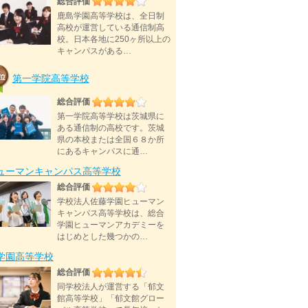
総合評価
鹿島学園高等学校は、全日制
高校が運営している通信制高
校。日本各地に250ヶ所以上の
キャンパスがある…
第一学院高等学校
総合評価
第一学院高等学校は茨城県に
ある通信制の高校です。茨城
県の本校または全国６８か所
にあるキャンパスに通…
ューマンキャンパス高等学校
総合評価
学校法人佐藤学園ヒューマン
キャンパス高等学校は、総合
学園ヒューマンアカデミーを
はじめとした幾つかの…
D学園高等学校
総合評価
同学校法人が運営する「郁文
館高等学校」「郁文館グロー