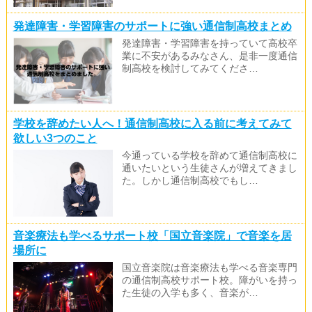
発達障害・学習障害のサポートに強い通信制高校まとめ
発達障害・学習障害を持っていて高校卒
業に不安があるみなさん、是非一度通信
制高校を検討してみてくださ…
学校を辞めたい人へ！通信制高校に入る前に考えてみて
欲しい3つのこと
今通っている学校を辞めて通信制高校に
通いたいという生徒さんが増えてきまし
た。しかし通信制高校でもし…
音楽療法も学べるサポート校「国立音楽院」で音楽を居
場所に
国立音楽院は音楽療法も学べる音楽専門
の通信制高校サポート校。障がいを持っ
た生徒の入学も多く、音楽が…