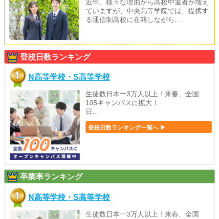
近年、様々な理由から高校中退者が増え
ていますが、中央高等学院では、提携す
る通信制高校に在籍しながら…
登校日数ランキング
N高等学校・S高等学校
生徒数日本一3万人以上！来春、全国
105キャンパスに拡大！
日…
登校日数ランキング一覧へ ▶
卒業率ランキング
N高等学校・S高等学校
生徒数日本一3万人以上！来春、全国