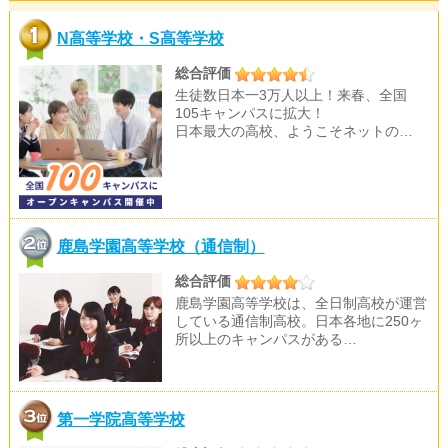
N高等学校・S高等学校
総合評価
生徒数日本一3万人以上！来春、全国
105キャンパスに拡大！
日本最大の高校、ようこそネットの…
鹿島学園高等学校（通信制）
総合評価
鹿島学園高等学校は、全日制高校が運営
している通信制高校。日本各地に250ヶ
所以上のキャンパスがある…
第一学院高等学校