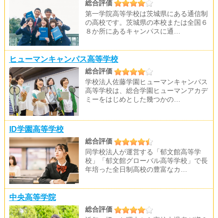
総合評価
第一学院高等学校は茨城県にある通信制
の高校です。茨城県の本校または全国６
８か所にあるキャンパスに通…
ヒューマンキャンパス高等学校
総合評価
学校法人佐藤学園ヒューマンキャンパス
高等学校は、総合学園ヒューマンアカデ
ミーをはじめとした幾つかの…
ID学園高等学校
総合評価
同学校法人が運営する「郁文館高等学
校」「郁文館グローバル高等学校」で長
年培った全日制高校の豊富なカ…
中央高等学院
総合評価