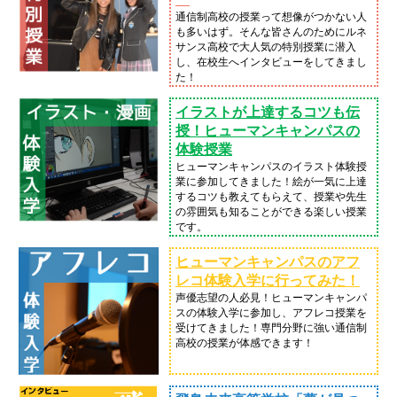
通信制高校の授業って想像がつかない人
も多いはず。そんな皆さんのためにルネ
サンス高校で大人気の特別授業に潜入
し、在校生へインタビューをしてきまし
た！
イラストが上達するコツも伝
授！ヒューマンキャンパスの
体験授業
ヒューマンキャンパスのイラスト体験授
業に参加してきました！絵が一気に上達
するコツも教えてもらえて、授業や先生
の雰囲気も知ることができる楽しい授業
です。
ヒューマンキャンパスのアフ
レコ体験入学に行ってみた！
声優志望の人必見！ヒューマンキャンパ
スの体験入学に参加し、アフレコ授業を
受けてきました！専門分野に強い通信制
高校の授業が体感できます！