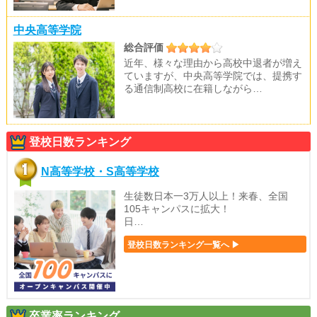
中央高等学院
総合評価
近年、様々な理由から高校中退者が増え
ていますが、中央高等学院では、提携す
る通信制高校に在籍しながら…
登校日数ランキング
N高等学校・S高等学校
生徒数日本一3万人以上！来春、全国
105キャンパスに拡大！
日…
登校日数ランキング一覧へ ▶
卒業率ランキング