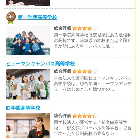
第一学院高等学校
総合評価
第一学院高等学校は茨城県にある通信制
の高校です。茨城県の本校または全国６
８か所にあるキャンパスに通…
ヒューマンキャンパス高等学校
総合評価
学校法人佐藤学園ヒューマンキャンパス
高等学校は、総合学園ヒューマンアカデ
ミーをはじめとした幾つかの…
ID学園高等学校
総合評価
同学校法人が運営する「郁文館高等学
校」「郁文館グローバル高等学校」で長
年培った全日制高校の豊富なカ…