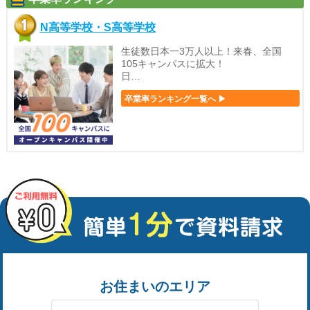
N高等学校・S高等学校
生徒数日本一3万人以上！来春、全国
105キャンパスに拡大！
日…
卒業率ランキング一覧へ ▶
お住まいのエリア