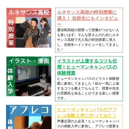
ルネサンス高校の特別授業に
潜入！ 在校生にもインタビュ
ー
通信制高校の授業って想像がつかない人
も多いはず。そんな皆さんのためにルネ
サンス高校で大人気の特別授業に潜入
し、在校生へインタビューをしてきまし
た！
イラストが上達するコツも伝
授！ヒューマンキャンパスの
体験授業
ヒューマンキャンパスのイラスト体験授
業に参加してきました！絵が一気に上達
するコツも教えてもらえて、授業や先生
の雰囲気も知ることができる楽しい授業
です。
ヒューマンキャンパスのアフ
レコ体験入学に行ってみた！
声優志望の人必見！ヒューマンキャンパ
スの体験入学に参加し、アフレコ授業を