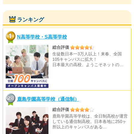
ランキング
N高等学校・S高等学校
総合評価
生徒数日本一3万人以上！来春、全国
105キャンパスに拡大！
日本最大の高校、ようこそネットの…
鹿島学園高等学校（通信制）
総合評価
鹿島学園高等学校は、全日制高校が運営
している通信制高校。日本各地に250ヶ
所以上のキャンパスがある…