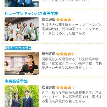
ヒューマンキャンパス高等学校
総合評価
学校法人佐藤学園ヒューマンキャンパス
高等学校は、総合学園ヒューマンアカデ
ミーをはじめとした幾つかの…
ID学園高等学校
総合評価
同学校法人が運営する「郁文館高等学
校」「郁文館グローバル高等学校」で長
年培った全日制高校の豊富なカ…
中央高等学院
総合評価
近年、様々な理由から高校中退者が増え
ていますが、中央高等学院では、提携す
る通信制高校に在籍しながら…