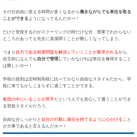
その分自由に使える時間が多くなるから
働きながらでも単位を取る
ことができる
ようになってるんだホー！
だけど登校するのがスクーリングの時だけな分、授業でわからない
ところがあっても先生に直接聞くことが難しくなってしまう。
つまり
自力である程度問題を解決していくことが要求される
から、
自主的になんでも
自分で管理
していかなければ単位を修得すること
は難しいホー！
学校の規則は定時制高校に比べてかなり自由なスタイルだから、学
校に来てもかしこまらずに過ごすことができる。
集団の中にいることが苦手
だという人でも安心して通うことができ
る登校スタイルだろう。
自由な分しっかりと
自分の行動に責任を持てるように心がける
こと
が大事であると言えるんだホー！