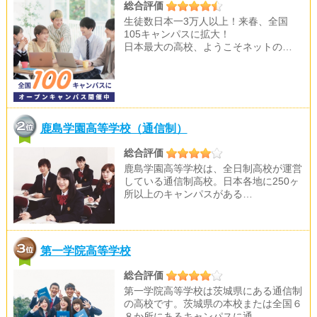
総合評価
生徒数日本一3万人以上！来春、全国
105キャンパスに拡大！
日本最大の高校、ようこそネットの…
鹿島学園高等学校（通信制）
総合評価
鹿島学園高等学校は、全日制高校が運営
している通信制高校。日本各地に250ヶ
所以上のキャンパスがある…
第一学院高等学校
総合評価
第一学院高等学校は茨城県にある通信制
の高校です。茨城県の本校または全国６
８か所にあるキャンパスに通…