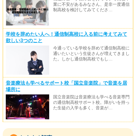
業に不安があるみなさん、是非一度通信
制高校を検討してみてくださ…
学校を辞めたい人へ！通信制高校に入る前に考えてみて
欲しい3つのこと
今通っている学校を辞めて通信制高校に
通いたいという生徒さんが増えてきまし
た。しかし通信制高校でもし…
音楽療法も学べるサポート校「国立音楽院」で音楽を居
場所に
国立音楽院は音楽療法も学べる音楽専門
の通信制高校サポート校。障がいを持っ
た生徒の入学も多く、音楽が…