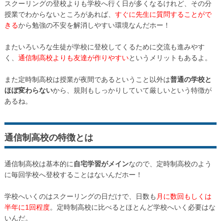
スクーリングの登校よりも学校へ行く日が多くなるけれど、その分
授業でわからないところがあれば、
すぐに先生に質問することがで
きる
から勉強の不安を解消しやすい環境なんだホー！
またいろいろな生徒が学校に登校してくるために交流も進みやす
く、
通信制高校よりも友達が作りやすい
というメリットもあるよ。
また定時制高校は授業が夜間であるということ以外は
普通の学校と
ほぼ変わらない
から、規則もしっかりしていて厳しいという特徴が
あるね。
通信制高校の特徴とは
通信制高校は基本的に
自宅学習がメイン
なので、定時制高校のよう
に毎回学校へ登校することはないんだホー！
学校へいくのはスクーリングの日だけで、日数も
月に数回もしくは
半年に1回程度
。定時制高校に比べるとほとんど学校へいく必要はな
いんだ。