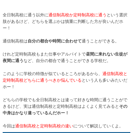
全日制高校に通う以外に
通信制高校か定時制高校に通う
という選択
肢があるけど、どちらを選ぶかは慎重に判断した方が良いんだホ
ー！
通信制高校は
自分の都合や時間に合わせて
通うことができる。
けれど定時制高校もまた仕事やアルバイトで
昼間に来れない生徒が
夜間に通う
など、自分の都合で通うことができる学校だ。
このように学校の特徴が似ているところがあるから、
通信制高校と
定時制高校どちらに通うべきか悩んでいる
という人も多いみたいだ
ホー！
どちらの学校でも全日制高校とは違って好きな時間に通うことがで
きるけど、実は通信制高校と定時制高校はよくよく見てみると
その
中身はかなり違っているんだホー！
今回は
通信制高校と定時制高校の違い
について解説していくよ。