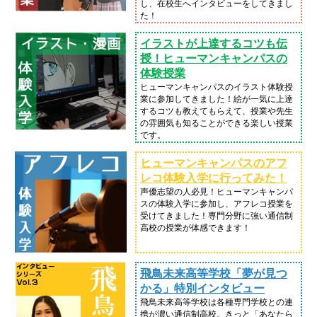
し、在校生へインタビューをしてきまし
た！
イラストが上達するコツも伝
授！ヒューマンキャンパスの
体験授業
ヒューマンキャンパスのイラスト体験授
業に参加してきました！絵が一気に上達
するコツも教えてもらえて、授業や先生
の雰囲気も知ることができる楽しい授業
です。
ヒューマンキャンパスのアフ
レコ体験入学に行ってみた！
声優志望の人必見！ヒューマンキャンパ
スの体験入学に参加し、アフレコ授業を
受けてきました！専門分野に強い通信制
高校の授業が体感できます！
飛鳥未来高等学校「夢が見つ
かる」特別インタビュー
飛鳥未来高等学校は各種専門学校との連
携が濃い通信制高校。きっと「あなたら