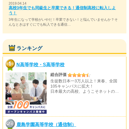
2019.04.14
高校3年生でも同級生と卒業できる！通信制高校に転入しよ
う！
3年生になって学校がいやだ！卒業できない！と悩んでいませんか？そ
んなときはすぐにでも転入できる通信…
ランキング
N高等学校・S高等学校
総合評価
生徒数日本一3万人以上！来春、全国
105キャンパスに拡大！
日本最大の高校、ようこそネットの…
鹿島学園高等学校（通信制）