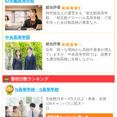
ID学園高等学校
総合評価
同学校法人が運営する「郁文館高等学
校」「郁文館グローバル高等学校」で長
年培った全日制高校の豊富なカ…
中央高等学院
総合評価
近年、様々な理由から高校中退者が増え
ていますが、中央高等学院では、提携す
る通信制高校に在籍しながら…
登校日数ランキング
N高等学校・S高等学校
生徒数日本一3万人以上！来春、全国
105キャンパスに拡大！
日…
登校日数ランキング一覧へ ▶