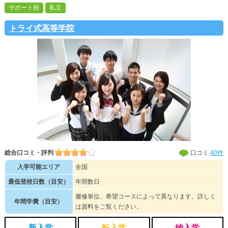
サポート校
私立
トライ式高等学院
総合口コミ・評判
口コミ
40件
入学可能エリア
全国
最低登校日数（目安）
年間数日
履修単位、希望コースによって異なります。詳しく
年間学費（目安）
は資料をご覧ください。
新入学
転入学
編入学