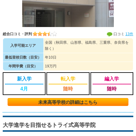
総合口コミ・評判
口コミ
13件
全国（秋田県、山形県、福島県、三重県、奈良県を
入学可能エリア
除く）
最低登校日数（目安）
年10日
年間学費（目安）
19万円
新入学
転入学
編入学
4月
随時
随時
未来高等学校の詳細はこちら
大学進学を目指せるトライ式高等学院