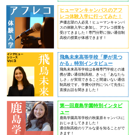
ヒューマンキャンパスのアフ
レコ体験入学に行ってみた！
声優志望の人必見！ヒューマンキャンパ
スの体験入学に参加し、アフレコ授業を
受けてきました！専門分野に強い通信制
高校の授業が体感できます！
飛鳥未来高等学校「夢が見つ
かる」特別インタビュー
飛鳥未来高等学校は各種専門学校との連
携が濃い通信制高校。きっと「あなたら
しさ」が実現できること間違いない通信
制高校です。学費や評判について先生に
直接お話を聞きました！
第一回鹿島学園特別インタビ
ュー
鹿島学園高等学校の秋葉原キャンパスに
おじゃましてきました！
通信制高校のリアルな姿を知ることがで
きます！