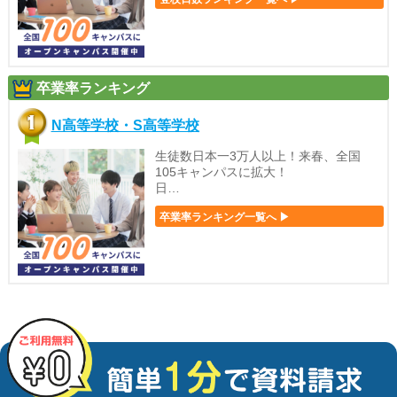
卒業率ランキング
N高等学校・S高等学校
生徒数日本一3万人以上！来春、全国
105キャンパスに拡大！
日…
卒業率ランキング一覧へ ▶