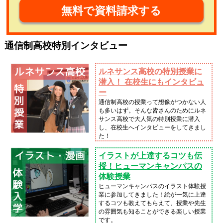
無料で資料請求する
通信制高校特別インタビュー
ルネサンス高校の特別授業に
潜入！ 在校生にもインタビュ
ー
通信制高校の授業って想像がつかない人
も多いはず。そんな皆さんのためにルネ
サンス高校で大人気の特別授業に潜入
し、在校生へインタビューをしてきまし
た！
イラストが上達するコツも伝
授！ヒューマンキャンパスの
体験授業
ヒューマンキャンパスのイラスト体験授
業に参加してきました！絵が一気に上達
するコツも教えてもらえて、授業や先生
の雰囲気も知ることができる楽しい授業
です。