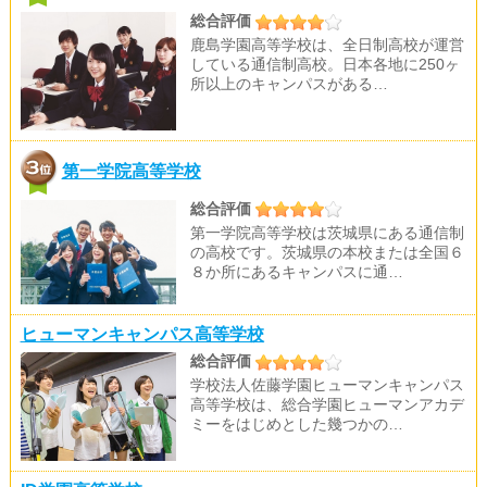
総合評価
鹿島学園高等学校は、全日制高校が運営
している通信制高校。日本各地に250ヶ
所以上のキャンパスがある…
第一学院高等学校
総合評価
第一学院高等学校は茨城県にある通信制
の高校です。茨城県の本校または全国６
８か所にあるキャンパスに通…
ヒューマンキャンパス高等学校
総合評価
学校法人佐藤学園ヒューマンキャンパス
高等学校は、総合学園ヒューマンアカデ
ミーをはじめとした幾つかの…