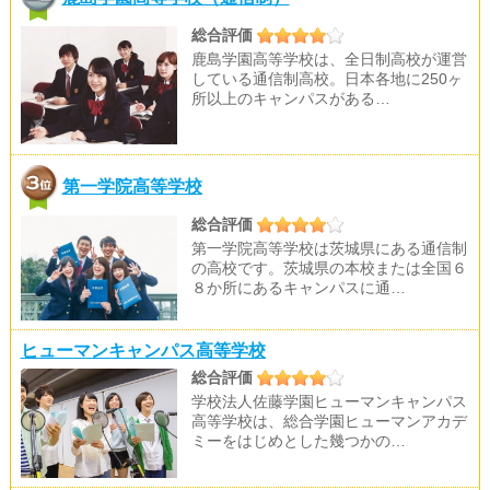
総合評価
鹿島学園高等学校は、全日制高校が運営
している通信制高校。日本各地に250ヶ
所以上のキャンパスがある…
第一学院高等学校
総合評価
第一学院高等学校は茨城県にある通信制
の高校です。茨城県の本校または全国６
８か所にあるキャンパスに通…
ヒューマンキャンパス高等学校
総合評価
学校法人佐藤学園ヒューマンキャンパス
高等学校は、総合学園ヒューマンアカデ
ミーをはじめとした幾つかの…