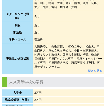
島、山口、徳島、香川、高知、福岡、佐賀、長崎、
大分、熊本、宮崎、鹿児島、沖縄
スクーリング（通
あり
学）
制服
あり
部活動
あり
学科・コース
普通科
大阪経済大、倉敷芸術大、聖心女子大、松山大、岡
山商科大、愛知文教女子短大、中日本自動車短大、
沖縄キリスト教短大、四国大学短期大学部、松山東
卒業生の進路状況
雲短期大、河原ITビジネス専門、河原アイペットワー
ルド専門、河原医療大学校、河原医療福祉専門、河
原デザインアート…
続きを見る
未来高等学校の学費
入学金
2万円
施設設備費（年間）
2万円