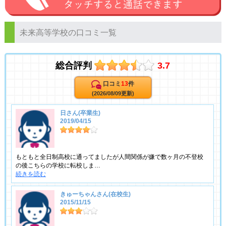
未来高等学校の口コミ一覧
総合評判
3.7
口コミ
13
件
(2026/08/09更新)
日さん(卒業生)
2019/04/15
もともと全日制高校に通ってましたが人間関係が嫌で数ヶ月の不登校
の後こちらの学校に転校しま…
続きを読む
きゅーちゃんさん(在校生)
2015/11/15