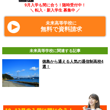
9月入学も間に合う！随時受付中！
＼ 転入・新入学生 募集中 ／
未来高等学校に
無料で資料請求
未来高等学校に関連する記事
徳島から通える人気の通信制高校4
選！