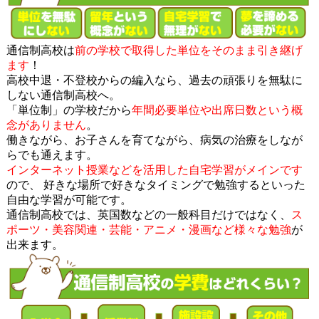
通信制高校は
前の学校で取得した単位をそのまま引き継げ
ます
！
高校中退・不登校からの編入なら、過去の頑張りを無駄に
しない通信制高校へ。
「単位制」の学校だから
年間必要単位や出席日数という概
念がありません
。
働きながら、お子さんを育てながら、病気の治療をしなが
らでも通えます。
インターネット授業などを活用した自宅学習がメインです
ので、 好きな場所で好きなタイミングで勉強するといった
自由な学習が可能です。
通信制高校では、英国数などの一般科目だけではなく、
ス
ポーツ・美容関連・芸能・アニメ・漫画など様々な勉強
が
出来ます。