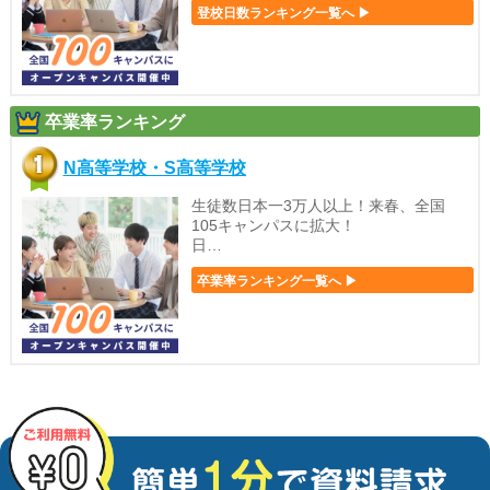
登校日数ランキング一覧へ ▶
卒業率ランキング
N高等学校・S高等学校
生徒数日本一3万人以上！来春、全国
105キャンパスに拡大！
日…
卒業率ランキング一覧へ ▶