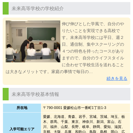
未来高等学校の学校紹介
伸び伸びとした学風で、自分のや
りたいことを実現できる高校で
す。未来高等学校には平日、週２
日、通信制、集中スクーリングの
４つの特色を持ったコースがあり
ますので、自分のライフスタイル
に合わせて学校生活を送れること
は大きなメリットです。家庭の事情で毎日の…
続きを見る
未来高等学校基本情報
所在地
〒790-0001 愛媛松山市一番町1丁目1-3
愛媛、北海道、青森、岩手、宮城、茨城、埼玉、栃
木、群馬、千葉、東京、神奈川、新潟、富山、石
川、福井、山梨、長野、岐阜、静岡、愛知、滋賀、
入学可能エリア
京都、大阪、兵庫、和歌山、鳥取、島根、岡山、広