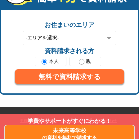
お住まいのエリア
資料請求される方
本人
親
無料で資料請求する
学費やサポートがすぐにわかる！
学費が安い通信制高校
特別インタビュー
お問い合わせ
未来高等学校
Copyright © 2026
ユアターン通信制高校
. All Rights Reserved.
の資料を無料で請求する