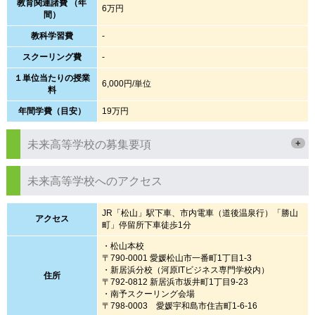
教育関連諸費 （年
6万円
間）
教科学習費
-
スクーリング費
-
１単位当たりの授業
6,000円/単位
料
年間学費（目安）
19万円
+
未来高等学校の募集要項
未来高等学校へのアクセス
JR「松山」駅下車、市内電車（道後温泉行）「勝山
アクセス
町」停留所下車徒歩1分
・松山本校
〒790-0001 愛媛松山市一番町1丁目1-3
・新居浜分校（河原ITビジネス専門学校内）
住所
〒792-0812 新居浜市坂井町1丁目9-23
・南予スクーリング会場
〒798-0003 愛媛宇和島市住吉町1-6-16