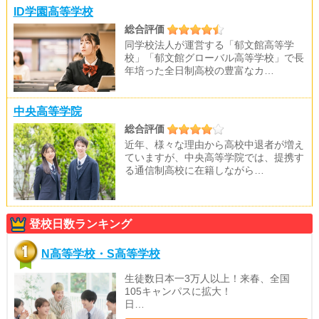
ID学園高等学校
総合評価
同学校法人が運営する「郁文館高等学
校」「郁文館グローバル高等学校」で長
年培った全日制高校の豊富なカ…
中央高等学院
総合評価
近年、様々な理由から高校中退者が増え
ていますが、中央高等学院では、提携す
る通信制高校に在籍しながら…
登校日数ランキング
N高等学校・S高等学校
生徒数日本一3万人以上！来春、全国
105キャンパスに拡大！
日…