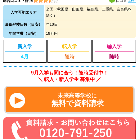
総合口コミ・評判
口コミ
13件
全国（秋田県、山形県、福島県、三重県、奈良県を
入学可能エリア
除く）
最低登校日数（目安）
年10日
年間学費（目安）
19万円
新入学
転入学
編入学
4月
随時
随時
9月入学も間に合う！随時受付中！
＼ 転入・新入学生 募集中 ／
未来高等学校に
無料で資料請求