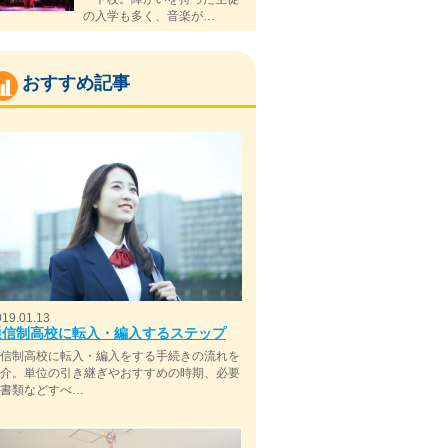
の入学も多く、音楽が…
おすすめ記事
019.01.13
通信制高校に転入・編入するステップ
通信制高校に転入・編入をする手続きの流れを
紹介。単位の引き継ぎやおすすめの時期、必要
な書類などすべ…