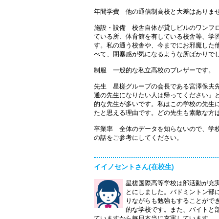
年間学費 他の通信制高校と大差はありま
施設・設備 校舎自体が貸しビルのワンフ
ている所、体育館を有している校舎等、学習
す。私の通う校舎や、今までにお邪魔した
べて、閉塞感が気になるような所ばかりで
制服 一般的な私立高校のブレザーです。
先生 星槎グループの会長である宮澤保夫
通の先生になりたい人は帰ってください』
的な先生が多いです。私はこの学校の先生
たと思える理由です。どの先生も素敵な方
卒業率 全体のデータを知らないので、学
の話をご参考にしてください。
イイノセントさん(在校生)
星槎国際高等学校は部活動が充
とにしました。バドミントン部
りながらも勉強もすることがで
的な学校です。また、バイトと
ていますから毎日本当に充実しています。