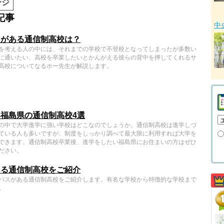
ージ
記事
中
トがある通信制高校は？
を考える人の中には、それまでの学校で不登校となってしまったが多数い
に通いたい、高校を卒業したいとかんがえる彼らの背中を押してくれるサ
高校についてなるホー先生が解説します。
福島県の通信制高校4選
の中で大学進学に強い学校はどこなのでしょうか。通信制高校は進学しづ
ている人も多いですが、制度をしっかり調べて最大限に利用すれば大学を
できます。通信制高校卒業後、進学をしたい福島県にお住まいの方はぜひ
ださい。
ある通信制高校をご紹介
パスがある通信制高校をご紹介します。有名な学校から特徴的な学校まで
。