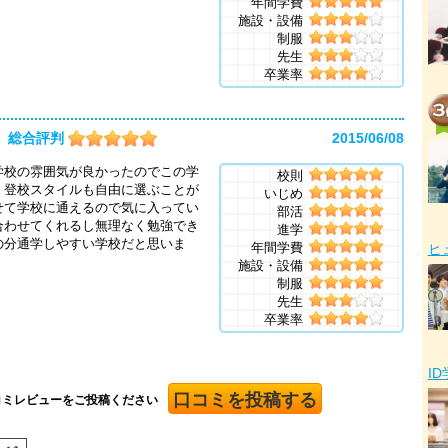
年間学費
施設・設備
制服
先生
卒業率
総合評判
2015/06/08
学校の雰囲気が良かったのでこの学
校則
。登校スタイルも自由に選ぶことが
いじめ
せて学校に通えるので気に入ってい
部活
合わせてくれるし無理なく勉強でき
進学
の分通学しやすい学校だと思いま
年間学費
ヒ
施設・設備
制服
先生
卒業率
I
口コミを投稿する
コミレビューをご投稿ください