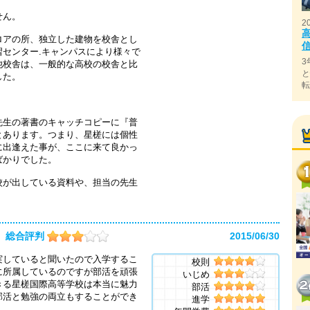
せん。
2
ロアの所、独立した建物を校舎とし
センター.キャンパスにより様々で
3
他校舎は、一般的な高校の校舎と比
した。
先生の著書のキャッチコピーに『普
とあります。つまり、星槎には個性
に出逢えた事が、ここに来て良かっ
ばかりでした。
校が出している資料や、担当の先生
総合評判
2015/06/30
実していると聞いたので入学するこ
校則
に所属しているのですが部活を頑張
いじめ
きる星槎国際高等学校は本当に魅力
部活
部活と勉強の両立もすることができ
進学