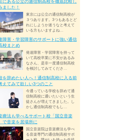
京にある公立の通信制高校を徹底比較し
みました！
東京には公立の通信制高校が
３つあります。3つもあるとど
れにしようか迷うなと考えて
いる方もいますよね…
達障害・学習障害のサポートに強い通信
高校まとめ
発達障害・学習障害を持って
いて高校卒業に不安があるみ
なさん、是非一度通信制高校
を検討してみてくださ…
校を辞めたい人へ！通信制高校に入る前
考えてみて欲しい3つのこと
今通っている学校を辞めて通
信制高校に通いたいという生
徒さんが増えてきました。し
かし通信制高校でもし…
楽療法も学べるサポート校「国立音楽
」で音楽を居場所に
国立音楽院は音楽療法も学べ
る音楽専門の通信制高校サポ
ート校。障がいを持った生徒