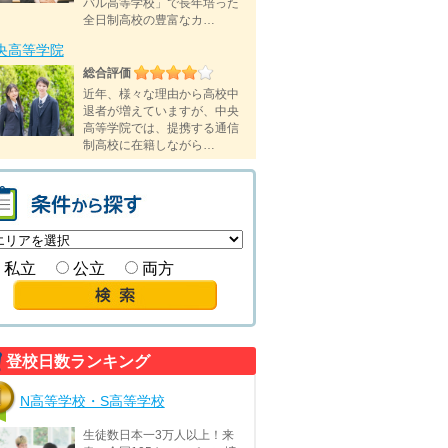
バル高等学校」で長年培った
全日制高校の豊富なカ…
央高等学院
総合評価
近年、様々な理由から高校中
退者が増えていますが、中央
高等学院では、提携する通信
制高校に在籍しながら…
私立
公立
両方
登校日数ランキング
N高等学校・S高等学校
生徒数日本一3万人以上！来