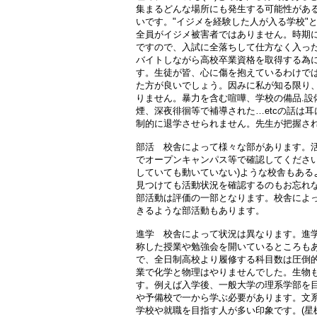
集まるどんな場所にも発生する可能性があ
いです。"イジメを経験した人が入る学校"
全員がイジメ被害者ではありません。時期
ですので、入試に全落ちして仕方なく入っ
バイトしながら高校卒業資格を取得する為
す。生徒が皆、心に傷を抱えているわけで
た方が良いでしょう。因みに私が知る限り、
りません。暴力を含む喧嘩、学校の備品.設
煙、深夜徘徊等で補導された…etcの話は
制的に退学させられません。先生が把握され
部活 校舎によって様々な部があります。
でオープンキャンパス等で確認してください
していても動いていない)ような校舎もある
見つけても活動状況を確認するのもお忘れな
部活動は評価の一部となります。校舎によ
きるような部活動もあります。
進学 校舎によって状況は異なります。進
称した授業や勉強会を開いているところも
で、全日制高校より履修する科目数は圧倒
業で化学と物理はやりませんでした。生物
す。例えば入学後、一般大学の理系学部を
や予備校で一から学ぶ必要があります。文
学校や就職を目指す人が多い印象です。(星