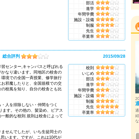
部活
進学
年間学費
施設・設備
制服
先生
卒業率
総合評判
2015/09/28
習センター,キャンパスと呼ばれる
校則
がかなり違います。同地区の校舎の
いじめ
ト環境での全国一斉授業、修学旅行
部活
にお邪魔したりと、全国規模での交
進学
舎の校風を知り、自分の校舎とも比
年間学費
施設・設備
2
制服
る・人を排除しない・仲間をつく
先生
あります。その他の、髪染め、ピアス
卒業率
.の一般的な校則.規則は校舎によって
りませんでしたが、いち生徒同士の
ると思います。ですが、これは10代が