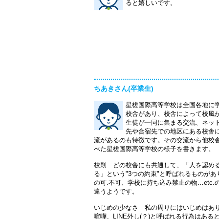
ると嬉しいです。
ちあきさん(卒業生)
星槎国際高等学校は全国各地に学
校舎があり、校舎によって校風
生徒が一同に集まる交流、ネッ
先や合宿先での地区にある校舎
流があるのも特徴です。その交流から他校
べた星槎国際高等学校の様子を書きます。
校則 どの校舎にも共通して、「人を認め
る」という"3つの約束"と呼ばれるものが
の可.不可、学校に持ち込み禁止の物…etc
違うようです。
いじめの少なさ 私の周りにはいじめはあ
喧嘩、LINE外し(？)と呼ばれる行為はあ