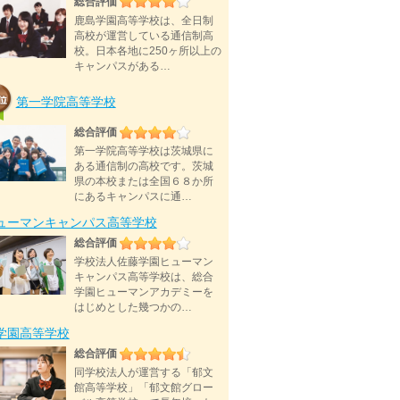
総合評価
鹿島学園高等学校は、全日制
高校が運営している通信制高
校。日本各地に250ヶ所以上の
キャンパスがある…
第一学院高等学校
総合評価
第一学院高等学校は茨城県に
ある通信制の高校です。茨城
県の本校または全国６８か所
にあるキャンパスに通…
ューマンキャンパス高等学校
総合評価
学校法人佐藤学園ヒューマン
キャンパス高等学校は、総合
学園ヒューマンアカデミーを
はじめとした幾つかの…
D学園高等学校
総合評価
同学校法人が運営する「郁文
館高等学校」「郁文館グロー