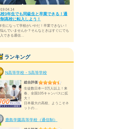
019.04.14
高校3年生でも同級生と卒業できる！通
信制高校に転入しよう！
年生になって学校がいやだ！卒業できない！
と悩んでいませんか？そんなときはすぐにでも
転入できる通信…
ランキング
N高等学校・S高等学校
総合評価
生徒数日本一3万人以上！来
春、全国105キャンパスに拡
大！
日本最大の高校、ようこそネ
ットの…
鹿島学園高等学校（通信制）