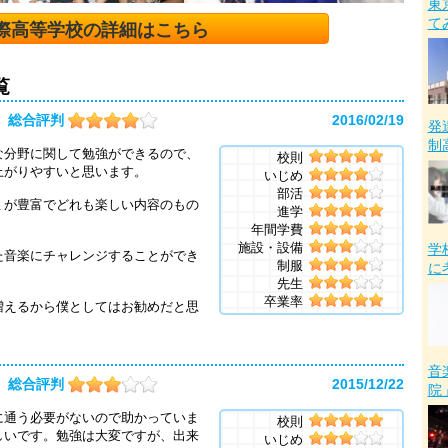
東
て
際高等学校の詳細はこちら
覧
総合評判
2016/02/19
発
制
な分野に関して勉強ができるので、
校則
上がりやすいと思います。
いじめ
部活
ミが豊富でどれも楽しい内容のもの
進学
年間学費
施設・設備
学
た音楽にチャレンジすることができ
制服
に
先生
卒業率
増えるから僕としてはお勧めだと思
音
総合評判
2015/12/22
院
に通う必要がないので助かっていま
校則
しいです。勉強は大変ですが、出来
いじめ