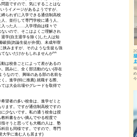
る問題ですので、気にすることはな
というイメージがあるようですが、
に縛られずに入学できる通信制高校
た人、並行して専門学校に通う人、
に入った人……入学理由は様々で
はないので、そこはよくご理解され
退学(自主退学を除く)した人は知
備破損(勿論生徒が弁償)、未成年喫
耳に挟みますが、そのような生徒も強
2
てないだけかもしれませんが^^
活動は校舎ごとによって差があるの
。因みに、全く部活動のない(存在
ようなので、興味のある部の名前を
く。進学(特に推薦).就職する際、
っては大会出場やグレードを取得で
学希望者の多い校舎は、進学ゼミと
あります。ですが通信制高校ですの
的に少ないです。私の通う校舎は授
も教科書をかい摘んでやる程度で
目指そうと思っても大概の人は、塾
系科目も同様です。ですので、専門
槎大学に進む人も居ます)