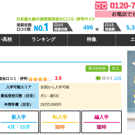
496
5,
い高校
ランキング
特集
エ
通信制高校
私立
3.9
口コミ
14件
総合口コミ・評判
入学可能エリア
全国から入学可能
最低登校日数（目安）
月1～週5日
年間学費（目安）
29万5,000円
新入学
転入学
編入学
4月・10月
随時
随時