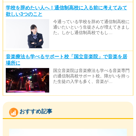
学校を辞めたい人へ！通信制高校に入る前に考えてみて
欲しい3つのこと
今通っている学校を辞めて通信制高校に
通いたいという生徒さんが増えてきまし
た。しかし通信制高校でもし…
音楽療法も学べるサポート校「国立音楽院」で音楽を居
場所に
国立音楽院は音楽療法も学べる音楽専門
の通信制高校サポート校。障がいを持っ
た生徒の入学も多く、音楽が…
おすすめ記事