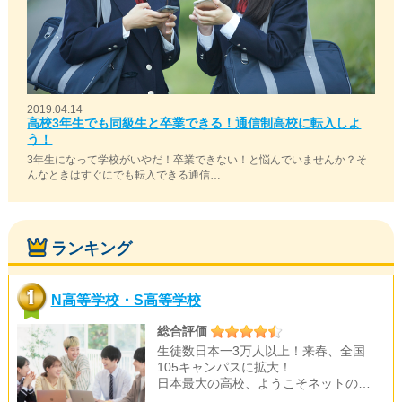
2019.04.14
高校3年生でも同級生と卒業できる！通信制高校に転入しよ
う！
3年生になって学校がいやだ！卒業できない！と悩んでいませんか？そ
んなときはすぐにでも転入できる通信…
ランキング
N高等学校・S高等学校
総合評価
生徒数日本一3万人以上！来春、全国
105キャンパスに拡大！
日本最大の高校、ようこそネットの…