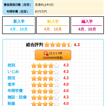
最低登校日数（目安）
普通科は年3日
年間学費（目安）
約75万円
新入学
転入学
編入学
4月、10月
4月、10月
4月、10月
総合評判
4.3
口コミ
3
件
(2026/08/08更新)
校則
4.3
いじめ
4.3
部活
4.3
進学
4.0
年間学費
4.0
施設・設備
4.3
制服
4.0