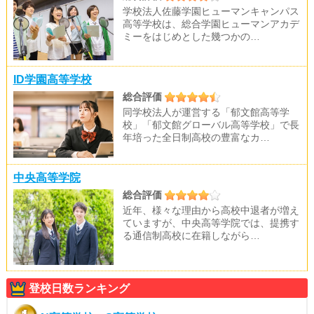
学校法人佐藤学園ヒューマンキャンパス
高等学校は、総合学園ヒューマンアカデ
ミーをはじめとした幾つかの…
ID学園高等学校
総合評価
同学校法人が運営する「郁文館高等学
校」「郁文館グローバル高等学校」で長
年培った全日制高校の豊富なカ…
中央高等学院
総合評価
近年、様々な理由から高校中退者が増え
ていますが、中央高等学院では、提携す
る通信制高校に在籍しながら…
登校日数ランキング