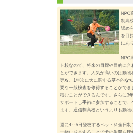
NP
制高
認め
を目
にあ
NP
ト校なので、将来の目標や目的に合
とができます。人気が高いのは動物
専攻。1年次に犬に関する基本的な
要な一般検査を修得することができ
積むことができるんです。さらに3
サポートし手術に参加することで、
ます。通信制高校というよりも動物
週に4～5日登校するペット科全日
一緒に成長することで犬の生態を理