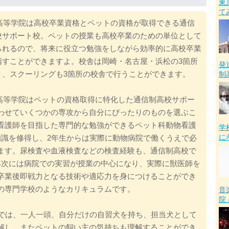
東
て
C高等学院は高校卒業資格とペットの資格が取得できる通信
校サポート校。ペットの授業も高校卒業のための単位として
られるので、将来に役立つ勉強をしながら効率的に高校卒業
指すことができますよ。校舎は岡崎・名古屋・浜松の3箇所
発
り、スクーリングも3箇所の校舎で行うことができます。
制
C高等学院はペットの資格取得に特化した通信制高校サポー
わせていくつかの専攻から自分にぴったりのものを選ぶこ
看護師を目指した専門的な勉強ができるペット科動物看護
学
に
知識を修得し、2年生からは実際に動物病院で働くうえで必
ます。尿検査や血液検査などの検査経験も、通信制高校で
年次には病院での実習が授業の中心になり、実際に獣医師を
卒業後即戦力となる技術や適応力を身につけることができ
の専門学校のようなカリキュラムです。
音
院
制では、一人一頭、自分だけの自習犬を持ち、担当犬として
解し、またペットの飼い主の気持ちも理解することができ