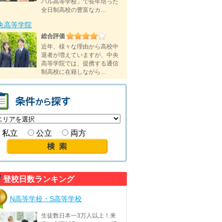
バル高等学校」で長年培った
全日制高校の豊富なカ…
央高等学院
総合評価
近年、様々な理由から高校中
退者が増えていますが、中央
高等学院では、提携する通信
制高校に在籍しながら…
私立
公立
両方
登校日数ランキング
N高等学校・S高等学校
生徒数日本一3万人以上！来