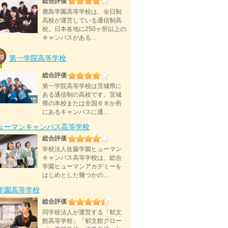
総合評価
鹿島学園高等学校は、全日制
高校が運営している通信制高
校。日本各地に250ヶ所以上の
キャンパスがある…
第一学院高等学校
総合評価
第一学院高等学校は茨城県に
ある通信制の高校です。茨城
県の本校または全国６８か所
にあるキャンパスに通…
ューマンキャンパス高等学校
総合評価
学校法人佐藤学園ヒューマン
キャンパス高等学校は、総合
学園ヒューマンアカデミーを
はじめとした幾つかの…
D学園高等学校
総合評価
同学校法人が運営する「郁文
館高等学校」「郁文館グロー