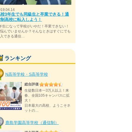
019.04.14
高校3年生でも同級生と卒業できる！通
信制高校に転入しよう！
年生になって学校がいやだ！卒業できない！
と悩んでいませんか？そんなときはすぐにでも
転入できる通信…
ランキング
N高等学校・S高等学校
総合評価
生徒数日本一3万人以上！来
春、全国105キャンパスに拡
大！
日本最大の高校、ようこそネ
ットの…
鹿島学園高等学校（通信制）