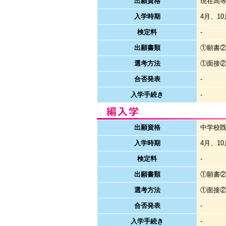
出願資格
現在高
入学時期
4月、10
検定料
-
出願書類
①願書
選考方法
①面接
合否発表
-
入学手続き
-
出願資格
中学校
入学時期
4月、10
検定料
-
出願書類
①願書
選考方法
①面接
合否発表
-
入学手続き
-