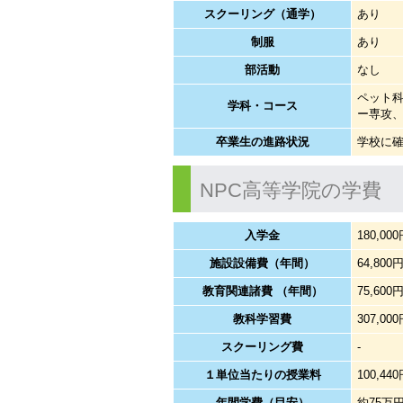
スクーリング（通学）
あり
制服
あり
部活動
なし
ペット科
学科・コース
ー専攻
卒業生の進路状況
学校に
NPC高等学院の学費
入学金
180,00
施設設備費（年間）
64,800
教育関連諸費 （年間）
75,600
教科学習費
307,00
スクーリング費
-
１単位当たりの授業料
100,44
年間学費（目安）
約75万