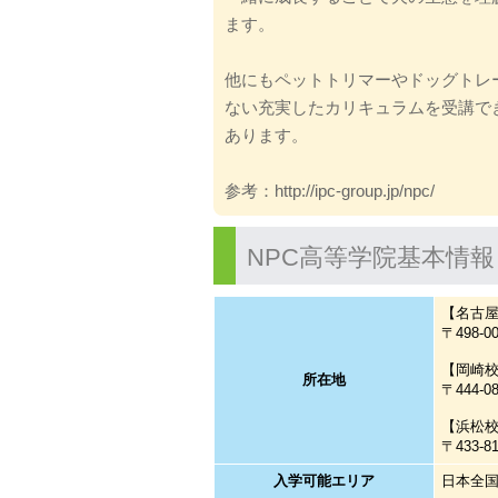
ます。
他にもペットトリマーやドッグトレ
ない充実したカリキュラムを受講で
あります。
参考：http://ipc-group.jp/npc/
NPC高等学院基本情報
【名古
〒498-
【岡崎
所在地
〒444-
【浜松
〒433-
入学可能エリア
日本全