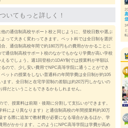
2
についてもっと詳しく！
3
は他の通信制高校サポート校と同じように、登校日数や選ぶ
によって大きく変わってきます。ペット科では全日制を選択
場合、通信制高校年間で約180万円もの費用がかかることに
ので通信制高校サポート校のなかでもかなり学費が高い学校
いえるでしょう。週1回登校の1DAY制では授業料が半額以
なるので、少し安い費用でNPC高等学院に通うことができ
。ペットの授業をしない普通科の年間学費は全日制が約105
います。全日制と在宅学習制の差額は約20万円しかないの
お得だということもできるかもしれません。
なので、授業料は前期・後期に分割して支払いができます。
学科により異なります）と通信制高校の年間授業料約30万
進級する際に追加で教材費が必要になる場合があるほか、学
費用がかかります。このようにNPC高等学院は学費が高め