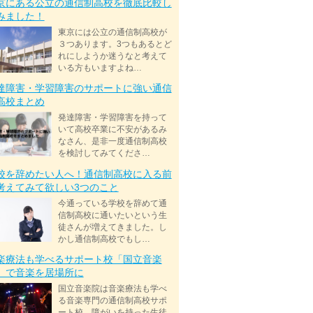
京にある公立の通信制高校を徹底比較し
みました！
東京には公立の通信制高校が
３つあります。3つもあるとど
れにしようか迷うなと考えて
いる方もいますよね…
達障害・学習障害のサポートに強い通信
高校まとめ
発達障害・学習障害を持って
いて高校卒業に不安があるみ
なさん、是非一度通信制高校
を検討してみてくださ…
校を辞めたい人へ！通信制高校に入る前
考えてみて欲しい3つのこと
今通っている学校を辞めて通
信制高校に通いたいという生
徒さんが増えてきました。し
かし通信制高校でもし…
楽療法も学べるサポート校「国立音楽
」で音楽を居場所に
国立音楽院は音楽療法も学べ
る音楽専門の通信制高校サポ
ート校。障がいを持った生徒