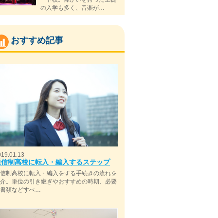
の入学も多く、音楽が…
おすすめ記事
019.01.13
通信制高校に転入・編入するステップ
通信制高校に転入・編入をする手続きの流れを
紹介。単位の引き継ぎやおすすめの時期、必要
な書類などすべ…