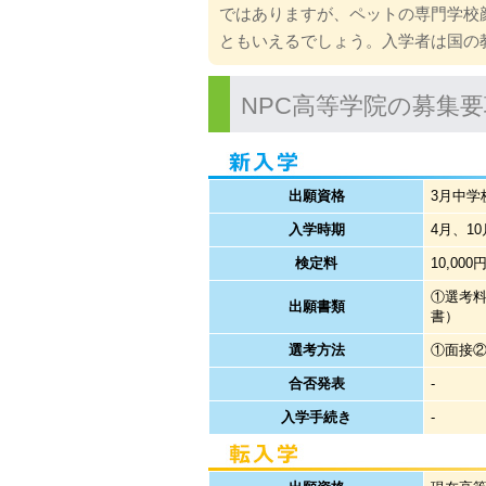
ではありますが、ペットの専門学校
ともいえるでしょう。入学者は国の
NPC高等学院の募集要
出願資格
3月中学
入学時期
4月、10
検定料
10,000
①選考料
出願書類
書）
選考方法
①面接
合否発表
-
入学手続き
-