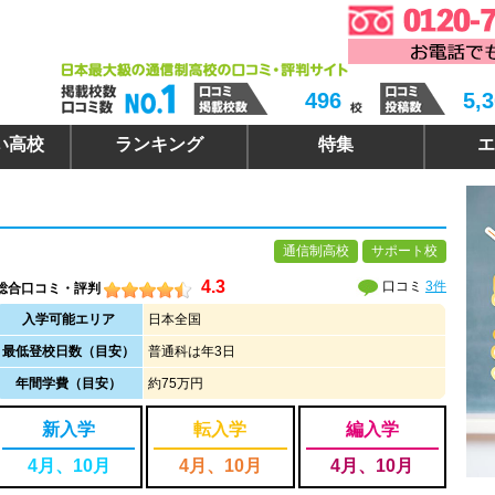
496
5,
い高校
ランキング
特集
エ
通信制高校
サポート校
4.3
口コミ
3件
総合口コミ・評判
入学可能エリア
日本全国
最低登校日数（目安）
普通科は年3日
年間学費（目安）
約75万円
新入学
転入学
編入学
4月、10月
4月、10月
4月、10月