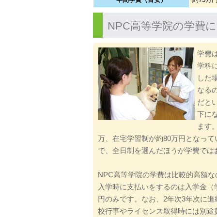
NPC高等学院の学費
学費
学科
した
なる
だと
下に
ます
万、在宅学習制が約80万円となって
で、全日制を選んだほうが学費では
NPC高等学院の学費は比較的高額
入学時に支払いをするのは入学金（
円のみです。なお、2年次3年次に
校行事やライセンス取得時には別途