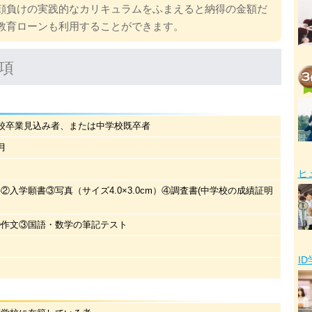
顔負けの実践的なカリキュラムをふまえると納得の金額だ
教育ローンも利用することができます。
項
校卒業見込み者、または中学校既卒者
月
円
ヒ
②入学願書③写真（サイズ4.0×3.0cm）④調査書(中学校の成績証明
②作文③国語・数学の筆記テスト
I