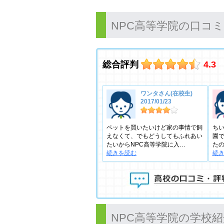
NPC高等学院の口コ
総合評判
4.3
ワンタさん(在校生)
2017/01/23
ペットを買いたいけど家の事情で飼
ち
えなくて、でもどうしてもふれあい
園
たいからNPC高等学院に入…
た
続きを読む
続
NPC高等学院の学校紹