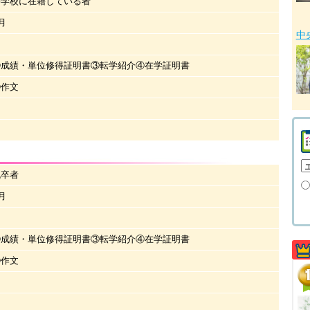
等学校に在籍している者
月
中
②成績・単位修得証明書③転学紹介④在学証明書
②作文
既卒者
月
②成績・単位修得証明書③転学紹介④在学証明書
②作文