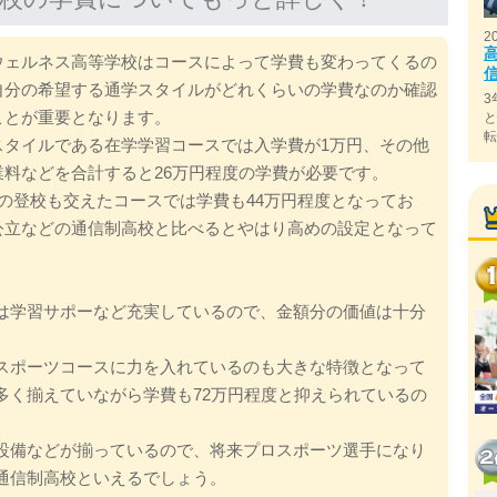
2
ウェルネス高等学校はコースによって学費も変わってくるの
自分の希望する通学スタイルがどれくらいの学費なのか確認
3
ことが重要となります。
スタイルである在学学習コースでは入学費が1万円、その他
業料などを合計すると26万円程度の学費が必要です。
回の登校も交えたコースでは学費も44万円程度となってお
公立などの通信制高校と比べるとやはり高めの設定となって
は学習サポーなど充実しているので、金額分の価値は十分
。
スポーツコースに力を入れているのも大きな特徴となって
多く揃えていながら学費も72万円程度と抑えられているの
設備などが揃っているので、将来プロスポーツ選手になり
通信制高校といえるでしょう。