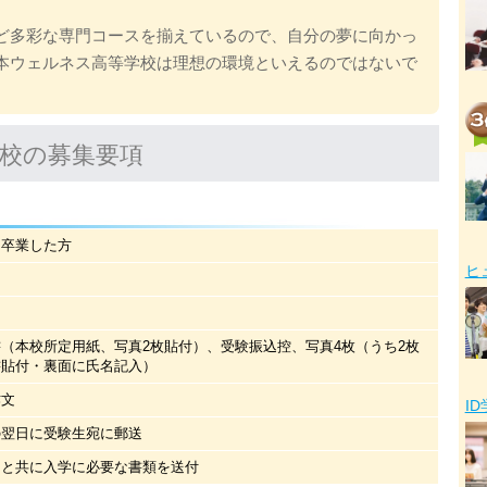
ど多彩な専門コースを揃えているので、自分の夢に向かっ
本ウェルネス高等学校は理想の環境といえるのではないで
校の募集要項
を卒業した方
ヒ
（本校所定用紙、写真2枚貼付）、受験振込控、写真4枚（うち2枚
書貼付・裏面に氏名記入）
作文
I
の翌日に受験生宛に郵送
知と共に入学に必要な書類を送付