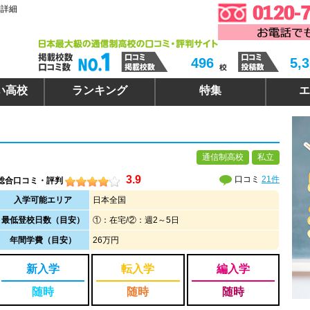
判詳細
496
5,
い高校
ランキング
特集
エ
通信制高校
私立
3.9
口コミ
21件
総合口コミ・評判
入学可能エリア
日本全国
最低登校日数（目安）
①：在宅/②：週2～5日
年間学費（目安）
26万円
新入学
転入学
編入学
随時
随時
随時