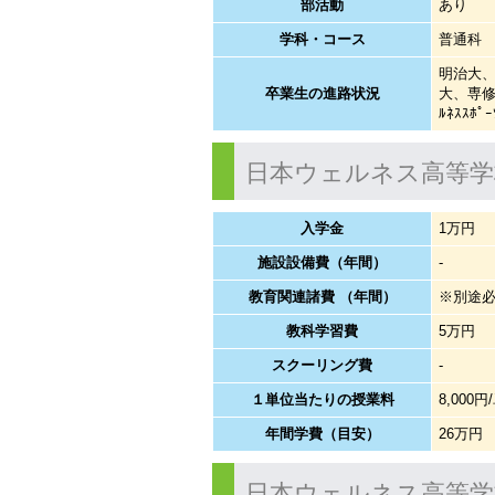
部活動
あり
学科・コース
普通科
明治大
卒業生の進路状況
大、専修
ﾙﾈｽｽﾎﾟ
日本ウェルネス高等学
入学金
1万円
施設設備費（年間）
-
教育関連諸費 （年間）
※別途
教科学習費
5万円
スクーリング費
-
１単位当たりの授業料
8,000円
年間学費（目安）
26万円
日本ウェルネス高等学