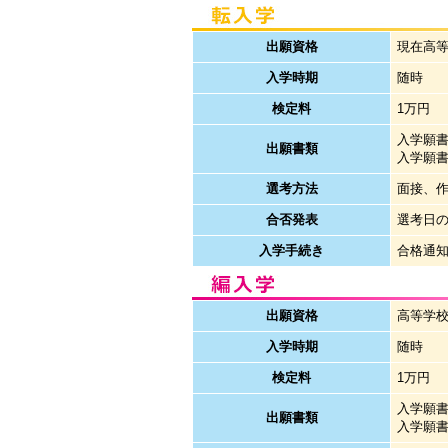
出願資格
現在高
入学時期
随時
検定料
1万円
入学願書
出願書類
入学願
選考方法
面接、
合否発表
選考日
入学手続き
合格通
出願資格
高等学
入学時期
随時
検定料
1万円
入学願書
出願書類
入学願