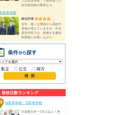
バル高等学校」で長年培った
全日制高校の豊富なカ…
央高等学院
総合評価
近年、様々な理由から高校中
退者が増えていますが、中央
高等学院では、提携する通信
制高校に在籍しながら…
私立
公立
両方
登校日数ランキング
N高等学校・S高等学校
生徒数日本一3万人以上！来