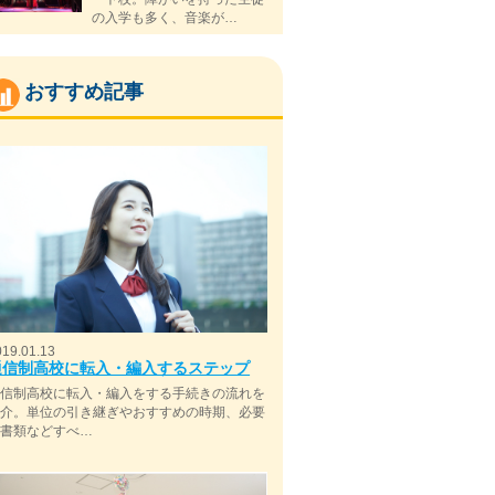
の入学も多く、音楽が…
おすすめ記事
019.01.13
通信制高校に転入・編入するステップ
通信制高校に転入・編入をする手続きの流れを
紹介。単位の引き継ぎやおすすめの時期、必要
な書類などすべ…