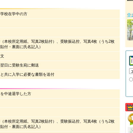
等学校在学中の方
中
（本校所定用紙、写真2枚貼付）、受験振込控、写真4枚（うち2枚
書貼付・裏面に氏名記入）
作文
の翌日に受験生宛に郵送
知と共に入学に必要な書類を送付
校を中途退学した方
（本校所定用紙、写真2枚貼付）、受験振込控、写真4枚（うち2枚
書貼付・裏面に氏名記入）