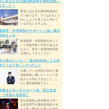
京にある公立の通信制高校を徹底比較し
みました！
東京には公立の通信制高校が
３つあります。3つもあるとど
れにしようか迷うなと考えて
いる方もいますよね…
達障害・学習障害のサポートに強い通信
高校まとめ
発達障害・学習障害を持って
いて高校卒業に不安があるみ
なさん、是非一度通信制高校
を検討してみてくださ…
校を辞めたい人へ！通信制高校に入る前
考えてみて欲しい3つのこと
今通っている学校を辞めて通
信制高校に通いたいという生
徒さんが増えてきました。し
かし通信制高校でもし…
楽療法も学べるサポート校「国立音楽
」で音楽を居場所に
国立音楽院は音楽療法も学べ
る音楽専門の通信制高校サポ
ート校。障がいを持った生徒