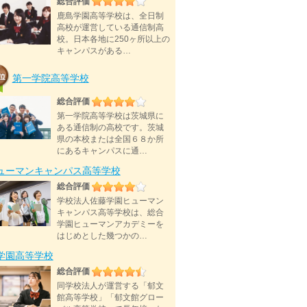
総合評価
鹿島学園高等学校は、全日制
高校が運営している通信制高
校。日本各地に250ヶ所以上の
キャンパスがある…
第一学院高等学校
総合評価
第一学院高等学校は茨城県に
ある通信制の高校です。茨城
県の本校または全国６８か所
にあるキャンパスに通…
ューマンキャンパス高等学校
総合評価
学校法人佐藤学園ヒューマン
キャンパス高等学校は、総合
学園ヒューマンアカデミーを
はじめとした幾つかの…
D学園高等学校
総合評価
同学校法人が運営する「郁文
館高等学校」「郁文館グロー