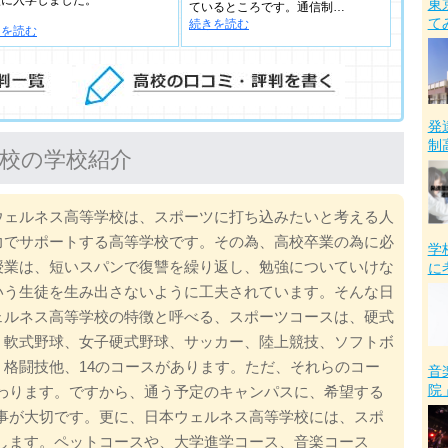
東
ているところです。通信制…
て
続きを読む
きを読む
発
制
校の学校紹介
ウェルネス高等学校は、スポーツに打ち込みたいと考える人
力でサポートする高等学校です。その為、高校卒業の為に必
学
授業は、短いスパンで復讐を繰り返し、勉強についていけな
に
いう生徒を生み出さないように工夫されています。そんな日
ェルネス高等学校の特徴と呼べる、スポーツコースは、硬式
、軟式野球、女子硬式野球、サッカー、陸上競技、ソフトボ
、格闘技他、14のコースがあります。ただ、それらのコー
音
院
わります。ですから、通う予定のキャンパスに、希望する
事が大切です。更に、日本ウェルネス高等学校には、スポ
します。ペットコースや、大学進学コース、音楽コース