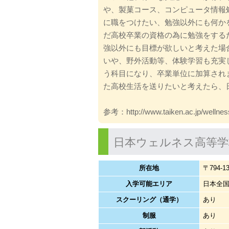
や、製菓コース、コンピュータ情報
に職をつけたい、勉強以外にも何か
だ高校卒業の資格の為に勉強をする
強以外にも目標が欲しいと考えた場
いや、野外活動等、体験学習も充実
う科目になり、卒業単位に加算され
た高校生活を送りたいと考えたら、
参考：http://www.taiken.ac.jp/wellnes
日本ウェルネス高等学
所在地
〒794-
入学可能エリア
日本全
スクーリング（通学）
あり
制服
あり