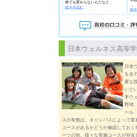
校でも変わらないんだなと…
…
続きを読む
続
日本ウェルネス高等学
日本
を全
要な
いと
本ウ
野球
ール
スの有無は、キャンパスによって変
コースがあるかどうか確認しておく
ーツの他、様々な実施コースが存在