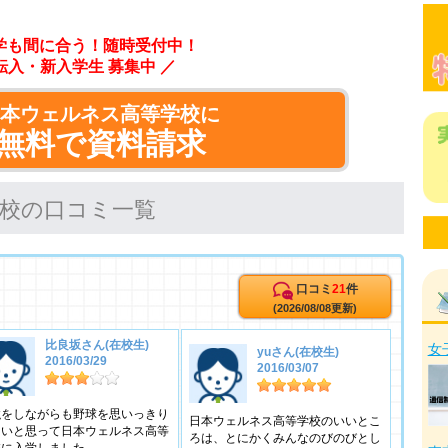
学も間に合う！随時受付中！
転入・新入学生 募集中 ／
日本ウェルネス高等学校に
無料で資料請求
校の口コミ一覧
口コミ
21
件
(2026/08/08更新)
比良坂さん(在校生)
女
yuさん(在校生)
2016/03/29
2016/03/07
強をしながらも野球を思いっきり
日本ウェルネス高等学校のいいとこ
たいと思って日本ウェルネス高等
ろは、とにかくみんなのびのびとし
校に入学しました。