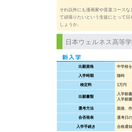
それ以外にも漫画家や音楽コースな
て頑張りたいという生徒にとって日
しょうか。
日本ウェルネス高等学
出願資格
中学校
入学時期
随時
検定料
1万円
入学願書
出願書類
入学願
選考方法
面接、
合否発表
選考日
入学手続き
合格通