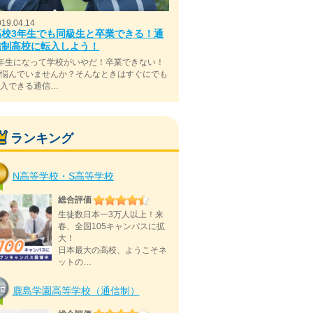
019.04.14
高校3年生でも同級生と卒業できる！通
信制高校に転入しよう！
年生になって学校がいやだ！卒業できない！
と悩んでいませんか？そんなときはすぐにでも
転入できる通信…
ランキング
N高等学校・S高等学校
総合評価
生徒数日本一3万人以上！来
春、全国105キャンパスに拡
大！
日本最大の高校、ようこそネ
ットの…
鹿島学園高等学校（通信制）