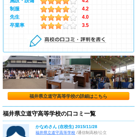
施設・設備
4.2
制服
4.2
先生
4.0
卒業率
3.5
福井県立道守高等学校の詳細はこちら
福井県立道守高等学校の口コミ一覧
かなめさん (在校生)
2015/11/28
福井県立道守高等学校
/通信制高校/公立