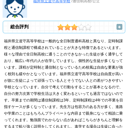
福井県立道守高等学校
/通信制高校/公立
総合評判
福井県立道守高等学校は一般的な全日制普通科高校と異なり、定時制課
程と通信制課程で構成されていることが大きな特徴であるといえます。
様々な理由で全日制高校に通うことのできなかった生徒が多く通学して
おり、幅広い年代の人が在学していますし、個性的な生徒が多くなって
います。課程が定時制と通信制となっているため校風は自由な要素が強
く校則も緩やかとなっています。福井県立道守高等学校は自由度が高い
が故に生徒によって頑張っている人とそうでない人との差がつきやすい
学校となっています。自分で考えて行動をすることが基本となるので、
自分の努力次第で学校生活は大きく変わるといっても過言ではないので
す。卒業までの期間は通信制課程は3年、定時制課程は4年での卒業を目
指すケースが多くなっています。先生方は包容力のある方が多く、進路
や学業のことはもちろんプライベートな内容まで親身になって相談に乗
ってくれます。勉強面でわからない点があればこちらがきちんと理解を
するまで粘り強く説明をしてくれますし、進学する場合は生徒に合った