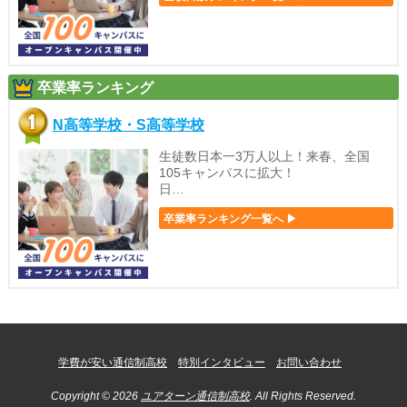
卒業率ランキング
N高等学校・S高等学校
生徒数日本一3万人以上！来春、全国
105キャンパスに拡大！
日…
卒業率ランキング一覧へ ▶
学費が安い通信制高校
特別インタビュー
お問い合わせ
Copyright © 2026
ユアターン通信制高校
. All Rights Reserved.