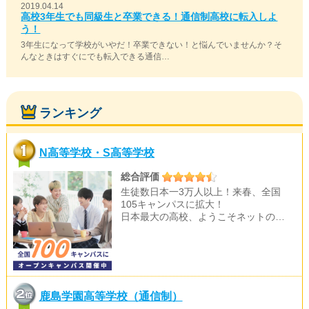
2019.04.14
高校3年生でも同級生と卒業できる！通信制高校に転入しよ
う！
3年生になって学校がいやだ！卒業できない！と悩んでいませんか？そ
んなときはすぐにでも転入できる通信…
ランキング
N高等学校・S高等学校
総合評価
生徒数日本一3万人以上！来春、全国
105キャンパスに拡大！
日本最大の高校、ようこそネットの…
鹿島学園高等学校（通信制）