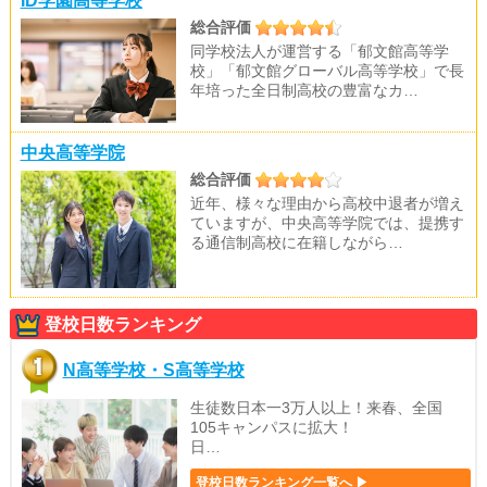
ID学園高等学校
総合評価
同学校法人が運営する「郁文館高等学
校」「郁文館グローバル高等学校」で長
年培った全日制高校の豊富なカ…
中央高等学院
総合評価
近年、様々な理由から高校中退者が増え
ていますが、中央高等学院では、提携す
る通信制高校に在籍しながら…
登校日数ランキング
N高等学校・S高等学校
生徒数日本一3万人以上！来春、全国
105キャンパスに拡大！
日…
登校日数ランキング一覧へ ▶