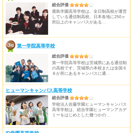
総合評価
鹿島学園高等学校は、全日制高校が運営
している通信制高校。日本各地に250ヶ
所以上のキャンパスがある…
第一学院高等学校
総合評価
第一学院高等学校は茨城県にある通信制
の高校です。茨城県の本校または全国６
８か所にあるキャンパスに通…
ヒューマンキャンパス高等学校
総合評価
学校法人佐藤学園ヒューマンキャンパス
高等学校は、総合学園ヒューマンアカデ
ミーをはじめとした幾つかの…