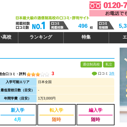
496
5,
い高校
ランキング
特集
エ
通信制高校
私立
3
口コミ
3件
総合口コミ・評判
入学可能エリア
日本全国
最低登校日数（目安）
-
年間学費（目安）
1万3,000円
新入学
転入学
編入学
4月
随時
随時