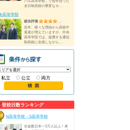
バル高等学校」で長年培った
全日制高校の豊富なカ…
央高等学院
総合評価
近年、様々な理由から高校中
退者が増えていますが、中央
高等学院では、提携する通信
制高校に在籍しながら…
私立
公立
両方
登校日数ランキング
N高等学校・S高等学校
生徒数日本一3万人以上！来