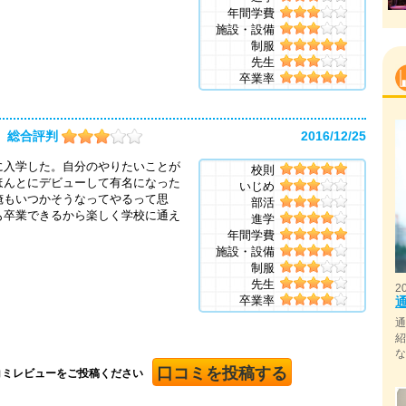
！
年間学費
施設・設備
制服
先生
卒業率
総合評判
2016/12/25
に入学した。自分のやりたいことが
校則
ほんとにデビューして有名になった
いじめ
俺もいつかそうなってやるって思
部活
も卒業できるから楽しく学校に通え
進学
年間学費
施設・設備
制服
先生
2
卒業率
口コミを投稿する
コミレビューをご投稿ください