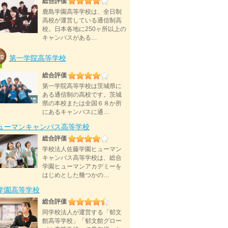
総合評価
鹿島学園高等学校は、全日制
高校が運営している通信制高
校。日本各地に250ヶ所以上の
キャンパスがある…
第一学院高等学校
総合評価
第一学院高等学校は茨城県に
ある通信制の高校です。茨城
県の本校または全国６８か所
にあるキャンパスに通…
ューマンキャンパス高等学校
総合評価
学校法人佐藤学園ヒューマン
キャンパス高等学校は、総合
学園ヒューマンアカデミーを
はじめとした幾つかの…
D学園高等学校
総合評価
同学校法人が運営する「郁文
館高等学校」「郁文館グロー