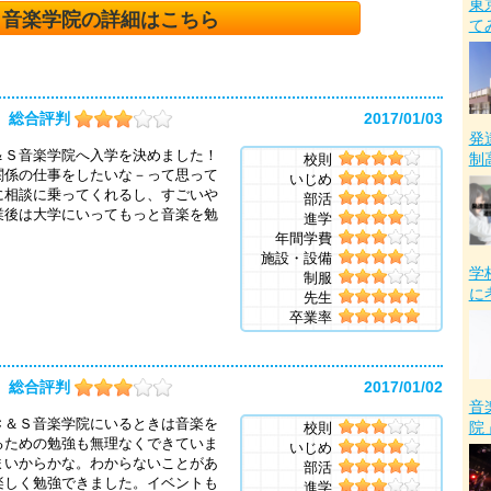
東
Ｓ音楽学院の詳細はこちら
て
総合評判
2017/01/03
発
＆Ｓ音楽学院へ入学を決めました！
制
校則
関係の仕事をしたいな－って思って
いじめ
に相談に乗ってくれるし、すごいや
部活
業後は大学にいってもっと音楽を勉
進学
年間学費
施設・設備
学
制服
に
先生
卒業率
総合評判
2017/01/02
音
Ｃ＆Ｓ音楽学院にいるときは音楽を
院
校則
るための勉強も無理なくできていま
いじめ
まいからかな。わからないことがあ
部活
楽しく勉強できました。イベントも
進学