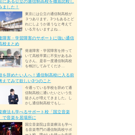
京にある公立の通信制高校を徹底比較し
みました！
東京には公立の通信制高校が
３つあります。3つもあるとど
れにしようか迷うなと考えて
いる方もいますよね…
達障害・学習障害のサポートに強い通信
高校まとめ
発達障害・学習障害を持って
いて高校卒業に不安があるみ
なさん、是非一度通信制高校
を検討してみてくださ…
校を辞めたい人へ！通信制高校に入る前
考えてみて欲しい3つのこと
今通っている学校を辞めて通
信制高校に通いたいという生
徒さんが増えてきました。し
かし通信制高校でもし…
楽療法も学べるサポート校「国立音楽
」で音楽を居場所に
国立音楽院は音楽療法も学べ
る音楽専門の通信制高校サポ
ート校。障がいを持った生徒