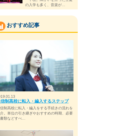
の入学も多く、音楽が…
おすすめ記事
019.01.13
通信制高校に転入・編入するステップ
通信制高校に転入・編入をする手続きの流れを
紹介。単位の引き継ぎやおすすめの時期、必要
な書類などすべ…