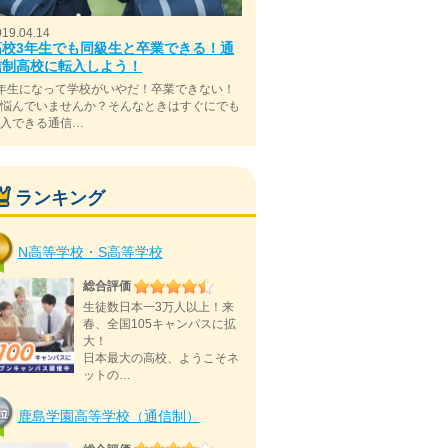
019.04.14
高校3年生でも同級生と卒業できる！通
信制高校に転入しよう！
年生になって学校がいやだ！卒業できない！
と悩んでいませんか？そんなときはすぐにでも
転入できる通信…
ランキング
N高等学校・S高等学校
総合評価
生徒数日本一3万人以上！来
春、全国105キャンパスに拡
大！
日本最大の高校、ようこそネ
ットの…
鹿島学園高等学校（通信制）