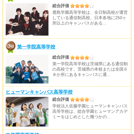
総合評価
鹿島学園高等学校は、全日制高校が運営
している通信制高校。日本各地に250ヶ
所以上のキャンパスがある…
第一学院高等学校
総合評価
第一学院高等学校は茨城県にある通信制
の高校です。茨城県の本校または全国６
８か所にあるキャンパスに通…
ヒューマンキャンパス高等学校
総合評価
学校法人佐藤学園ヒューマンキャンパス
高等学校は、総合学園ヒューマンアカデ
ミーをはじめとした幾つかの…