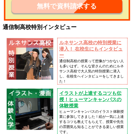
無料で資料請求する
通信制高校特別インタビュー
ルネサンス高校の特別授業に
潜入！ 在校生にもインタビュ
ー
通信制高校の授業って想像がつかない人
も多いはず。そんな皆さんのためにルネ
サンス高校で大人気の特別授業に潜入
し、在校生へインタビューをしてきまし
た！
イラストが上達するコツも伝
授！ヒューマンキャンパスの
体験授業
ヒューマンキャンパスのイラスト体験授
業に参加してきました！絵が一気に上達
するコツも教えてもらえて、授業や先生
の雰囲気も知ることができる楽しい授業
です。