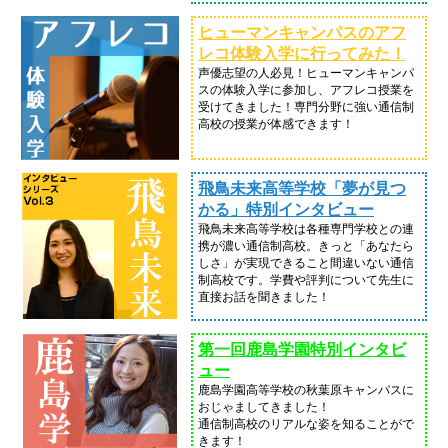
ヒューマンキャンパスのアフ
レコ体験入学に行ってみた！
声優志望の人必見！ヒューマンキャンパ
スの体験入学に参加し、アフレコ授業を
受けてきました！専門分野に強い通信制
高校の授業が体感できます！
飛鳥未来高等学校「夢が見つ
かる」特別インタビュー
飛鳥未来高等学校は各種専門学校との連
携が濃い通信制高校。きっと「あなたら
しさ」が実現できること間違いない通信
制高校です。学費や評判について先生に
直接お話を聞きました！
第一回鹿島学園特別インタビ
ュー
鹿島学園高等学校の秋葉原キャンパスに
おじゃましてきました！
通信制高校のリアルな姿を知ることがで
きます！