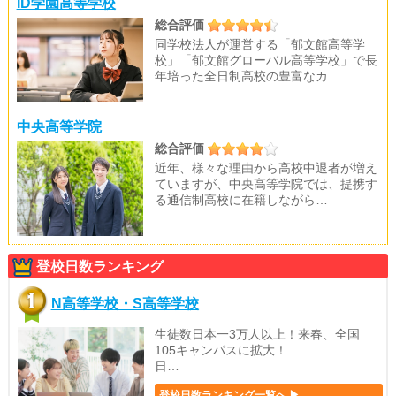
ID学園高等学校
総合評価
同学校法人が運営する「郁文館高等学
校」「郁文館グローバル高等学校」で長
年培った全日制高校の豊富なカ…
中央高等学院
総合評価
近年、様々な理由から高校中退者が増え
ていますが、中央高等学院では、提携す
る通信制高校に在籍しながら…
登校日数ランキング
N高等学校・S高等学校
生徒数日本一3万人以上！来春、全国
105キャンパスに拡大！
日…
登校日数ランキング一覧へ ▶