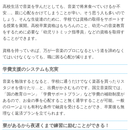
高校生活で音楽を学んだとしても、音楽で将来食べていけるか不
安…。親に心配をかけてしまうことが辛い。そう思う人も多いので
しょう。そんな生徒達のために、学校では資格の取得をサポートす
る授業を展開。高校卒業資格はもちろんのこと、幼児への音楽教育
をするために必要な「幼児リトミック指導員」などの資格を取得す
ることができます。
資格を持っていれば、万が一音楽のプロになるという道を諦めなく
てはいけなくなっても、職に困る心配が減ります。
学費支援のシステムも充実
音楽を勉強するとなると、学校に通うだけでなく楽器を買ったりス
タジオを借りたり…と、出費がかさむものです。国立音楽院では、
「国の教育ローン」「学費サポートプラン」など学費の補助制度が
あるので、お金の事を心配すること無く通学することが可能。一般
のローンよりも有利な条件で融資を受けることができ、卒業後も無
理なく返済プランを立てられます。
寮があるから夜遅くまで練習に励むことができる！