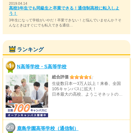
2019.04.14
高校3年生でも同級生と卒業できる！通信制高校に転入しよ
う！
3年生になって学校がいやだ！卒業できない！と悩んでいませんか？そ
んなときはすぐにでも転入できる通信…
ランキング
N高等学校・S高等学校
総合評価
生徒数日本一3万人以上！来春、全国
105キャンパスに拡大！
日本最大の高校、ようこそネットの…
鹿島学園高等学校（通信制）