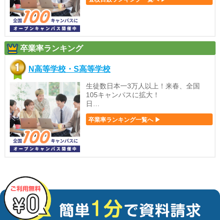
卒業率ランキング
N高等学校・S高等学校
生徒数日本一3万人以上！来春、全国
105キャンパスに拡大！
日…
卒業率ランキング一覧へ ▶