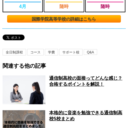
4月
随時
随時
国際学院高等学校の詳細はこちら
全日制課程
コース
学費
サポート校
Q&A
関連する他の記事
通信制高校の面接ってどんな感じ？
合格するポイントを解説！
本格的に音楽を勉強できる通信制高
校5校まとめ