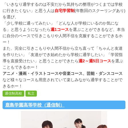
「いきなり通学するのは不安だから気持ちの整理がつくまでは学校
に行きたくない」と思う人は
自宅学習制
(年数回のスクーリングあり)
を選び、
「少し学校に通ってみたい」「どんな人が学校にいるのか気にな
る」と思うようになったら
週1コース
を選ぶことができるなど、本当
に自分のペースで引きこもりや人間不信を克服することができるホ
ー！
また、完全に引きこもりや人間不信から立ち直って「ちゃんと友達
を作りたい」「友達ができ始めたから学校に通学したい」「学習指
導を直接受けたい」と思うことができたら
週2～週5日コース
を選ぶ
こともできるホー！
アニメ・漫画・イラストコースや音楽コース、芸能・ダンスコース
など様々なコースも用意されていて楽しみながら通学することがで
きるホー！
通信制高校
私立
鹿島学園高等学校（通信制）