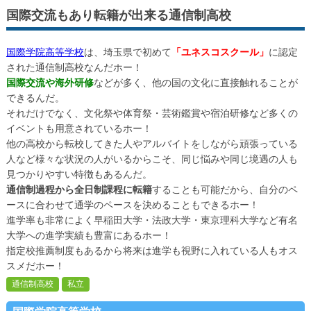
国際交流もあり転籍が出来る通信制高校
国際学院高等学校
は、埼玉県で初めて
「ユネスコスクール」
に認定
された通信制高校なんだホー！
国際交流や海外研修
などが多く、他の国の文化に直接触れることが
できるんだ。
それだけでなく、文化祭や体育祭・芸術鑑賞や宿泊研修など多くの
イベントも用意されているホー！
他の高校から転校してきた人やアルバイトをしながら頑張っている
人など様々な状況の人がいるからこそ、同じ悩みや同じ境遇の人も
見つかりやすい特徴もあるんだ。
通信制過程から全日制課程に転籍
することも可能だから、自分のペ
ースに合わせて通学のペースを決めることもできるホー！
進学率も非常によく早稲田大学・法政大学・東京理科大学など有名
大学への進学実績も豊富にあるホー！
指定校推薦制度もあるから将来は進学も視野に入れている人もオス
スメだホー！
通信制高校
私立