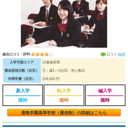
総合口コミ・評判
口コミ
44件
入学可能エリア
22都道府県
最低登校日数（目安）
①：週1～5日/②：年に数日
年間学費（目安）
259,000 円
新入学
転入学
編入学
随時
随時
随時
鹿島学園高等学校（通信制）の詳細はこちら