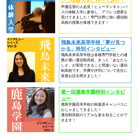
レコ体験入学に行ってみた！
声優志望の人必見！ヒューマンキャンパ
スの体験入学に参加し、アフレコ授業を
受けてきました！専門分野に強い通信制
高校の授業が体感できます！
飛鳥未来高等学校「夢が見つ
かる」特別インタビュー
飛鳥未来高等学校は各種専門学校との連
携が濃い通信制高校。きっと「あなたら
しさ」が実現できること間違いない通信
制高校です。学費や評判について先生に
直接お話を聞きました！
第一回鹿島学園特別インタビ
ュー
鹿島学園高等学校の秋葉原キャンパスに
おじゃましてきました！
通信制高校のリアルな姿を知ることがで
きます！