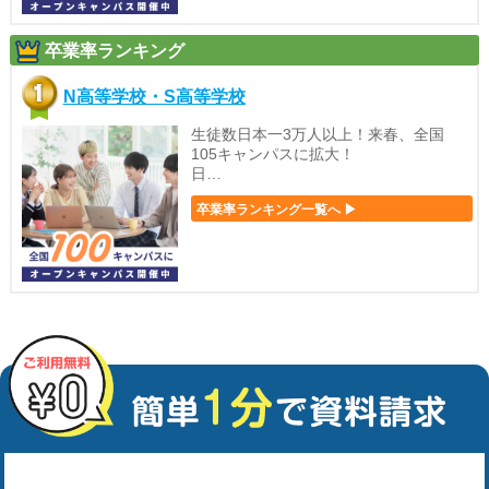
卒業率ランキング
N高等学校・S高等学校
生徒数日本一3万人以上！来春、全国
105キャンパスに拡大！
日…
卒業率ランキング一覧へ ▶