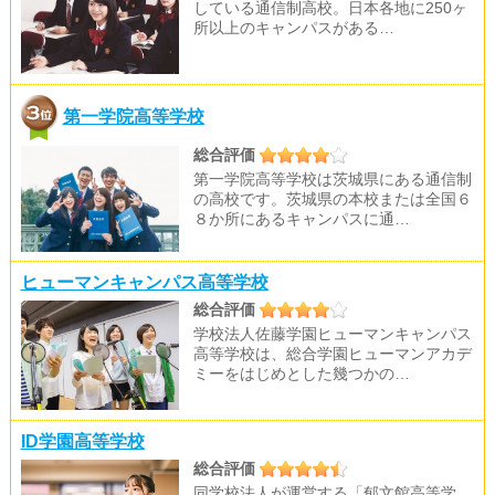
している通信制高校。日本各地に250ヶ
所以上のキャンパスがある…
第一学院高等学校
総合評価
第一学院高等学校は茨城県にある通信制
の高校です。茨城県の本校または全国６
８か所にあるキャンパスに通…
ヒューマンキャンパス高等学校
総合評価
学校法人佐藤学園ヒューマンキャンパス
高等学校は、総合学園ヒューマンアカデ
ミーをはじめとした幾つかの…
ID学園高等学校
総合評価
同学校法人が運営する「郁文館高等学