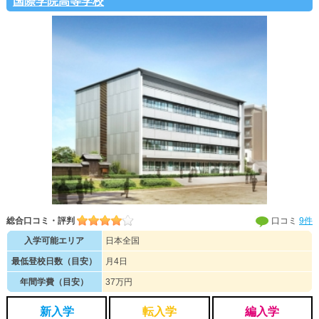
国際学院高等学校
総合口コミ・評判
口コミ
9件
入学可能エリア
日本全国
最低登校日数（目安）
月4日
年間学費（目安）
37万円
新入学
転入学
編入学