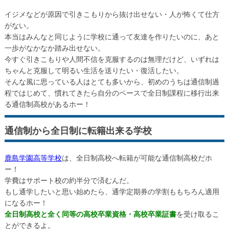
イジメなどが原因で引きこもりから抜け出せない・人が怖くて仕方
がない。
本当はみんなと同じように学校に通って友達を作りたいのに、あと
一歩がなかなか踏み出せない。
今すぐ引きこもりや人間不信を克服するのは無理だけど、いずれは
ちゃんと克服して明るい生活を送りたい・復活したい。
そんな風に思っている人はとても多いから、初めのうちは通信制過
程ではじめて、慣れてきたら自分のペースで全日制課程に移行出来
る通信制高校があるホー！
通信制から全日制に転籍出来る学校
鹿島学園高等学校
は、全日制高校へ転籍が可能な通信制高校だホ
ー！
学費はサポート校の約半分で済むんだ。
もし通学したいと思い始めたら、通学定期券の学割ももちろん適用
になるホー！
全日制高校と全く同等の高校卒業資格・高校卒業証書
を受け取るこ
とができるよ。