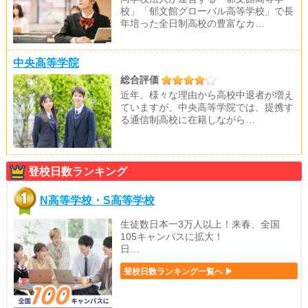
校」「郁文館グローバル高等学校」で長
年培った全日制高校の豊富なカ…
中央高等学院
総合評価
近年、様々な理由から高校中退者が増え
ていますが、中央高等学院では、提携す
る通信制高校に在籍しながら…
登校日数ランキング
N高等学校・S高等学校
生徒数日本一3万人以上！来春、全国
105キャンパスに拡大！
日…
登校日数ランキング一覧へ ▶