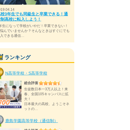
019.04.14
高校3年生でも同級生と卒業できる！通
信制高校に転入しよう！
年生になって学校がいやだ！卒業できない！
と悩んでいませんか？そんなときはすぐにでも
転入できる通信…
ランキング
N高等学校・S高等学校
総合評価
生徒数日本一3万人以上！来
春、全国105キャンパスに拡
大！
日本最大の高校、ようこそネ
ットの…
鹿島学園高等学校（通信制）