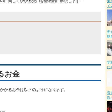
のに関してかかる費用を徹底的に解説します！
東
て
発
制
学
に
るお金
かかるお金は以下のようになります。
音
院