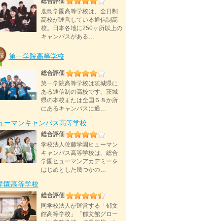
総合評価
鹿島学園高等学校は、全日制
高校が運営している通信制高
校。日本各地に250ヶ所以上の
キャンパスがある…
第一学院高等学校
総合評価
第一学院高等学校は茨城県に
ある通信制の高校です。茨城
県の本校または全国６８か所
にあるキャンパスに通…
ューマンキャンパス高等学校
総合評価
学校法人佐藤学園ヒューマン
キャンパス高等学校は、総合
学園ヒューマンアカデミーを
はじめとした幾つかの…
D学園高等学校
総合評価
同学校法人が運営する「郁文
館高等学校」「郁文館グロー