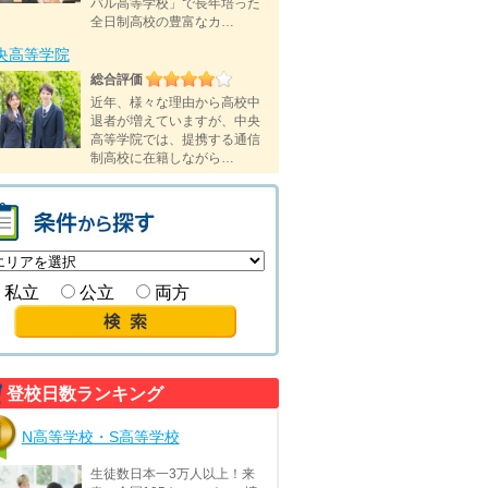
バル高等学校」で長年培った
全日制高校の豊富なカ…
央高等学院
総合評価
近年、様々な理由から高校中
退者が増えていますが、中央
高等学院では、提携する通信
制高校に在籍しながら…
私立
公立
両方
登校日数ランキング
N高等学校・S高等学校
生徒数日本一3万人以上！来