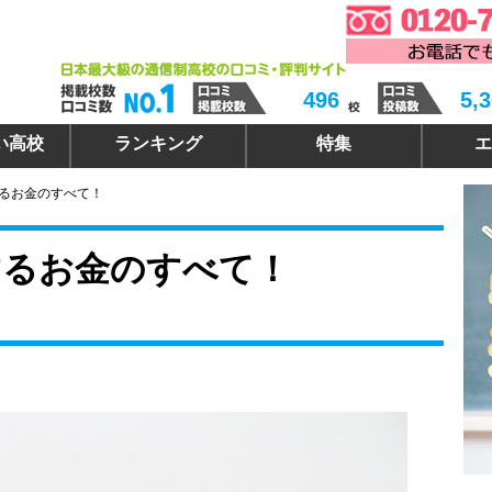
496
5,
い高校
ランキング
特集
エ
るお金のすべて！
するお金のすべて！