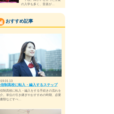
の入学も多く、音楽が…
おすすめ記事
019.01.13
通信制高校に転入・編入するステップ
通信制高校に転入・編入をする手続きの流れを
紹介。単位の引き継ぎやおすすめの時期、必要
な書類などすべ…