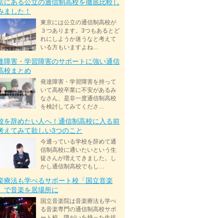
京にある公立の通信制高校を徹底比較し
みました！
東京には公立の通信制高校が
３つあります。3つもあるとど
れにしようか迷うなと考えて
いる方もいますよね…
達障害・学習障害のサポートに強い通信
高校まとめ
発達障害・学習障害を持って
いて高校卒業に不安があるみ
なさん、是非一度通信制高校
を検討してみてくださ…
校を辞めたい人へ！通信制高校に入る前
考えてみて欲しい3つのこと
今通っている学校を辞めて通
信制高校に通いたいという生
徒さんが増えてきました。し
かし通信制高校でもし…
楽療法も学べるサポート校「国立音楽
」で音楽を居場所に
国立音楽院は音楽療法も学べ
る音楽専門の通信制高校サポ
ート校。障がいを持った生徒