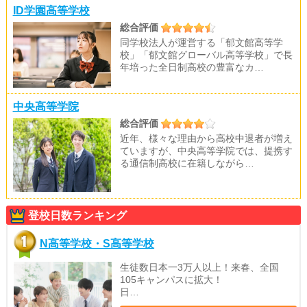
ID学園高等学校
総合評価
同学校法人が運営する「郁文館高等学
校」「郁文館グローバル高等学校」で長
年培った全日制高校の豊富なカ…
中央高等学院
総合評価
近年、様々な理由から高校中退者が増え
ていますが、中央高等学院では、提携す
る通信制高校に在籍しながら…
登校日数ランキング
N高等学校・S高等学校
生徒数日本一3万人以上！来春、全国
105キャンパスに拡大！
日…