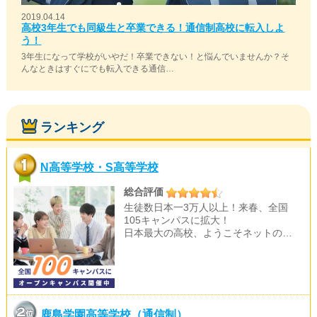
2019.04.14
高校3年生でも同級生と卒業できる！通信制高校に転入しよ
う！
3年生になって学校がいやだ！卒業できない！と悩んでいませんか？そ
んなときはすぐにでも転入できる通信…
ランキング
N高等学校・S高等学校
総合評価
生徒数日本一3万人以上！来春、全国
105キャンパスに拡大！
日本最大の高校、ようこそネットの…
鹿島学園高等学校（通信制）