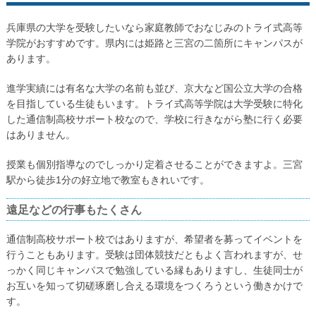
兵庫県の大学を受験したいなら家庭教師でおなじみのトライ式高等
学院がおすすめです。県内には姫路と三宮の二箇所にキャンパスが
あります。
進学実績には有名な大学の名前も並び、京大など国公立大学の合格
を目指している生徒もいます。トライ式高等学院は大学受験に特化
した通信制高校サポート校なので、学校に行きながら塾に行く必要
はありません。
授業も個別指導なのでしっかり定着させることができますよ。三宮
駅から徒歩1分の好立地で教室もきれいです。
遠足などの行事もたくさん
通信制高校サポート校ではありますが、希望者を募ってイベントを
行うこともあります。受験は団体競技だともよく言われますが、せ
っかく同じキャンパスで勉強している縁もありますし、生徒同士が
お互いを知って切磋琢磨し合える環境をつくろうという働きかけで
す。