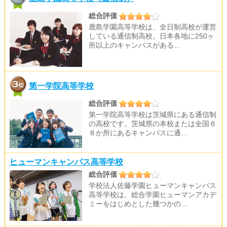
総合評価
鹿島学園高等学校は、全日制高校が運営
している通信制高校。日本各地に250ヶ
所以上のキャンパスがある…
第一学院高等学校
総合評価
第一学院高等学校は茨城県にある通信制
の高校です。茨城県の本校または全国６
８か所にあるキャンパスに通…
ヒューマンキャンパス高等学校
総合評価
学校法人佐藤学園ヒューマンキャンパス
高等学校は、総合学園ヒューマンアカデ
ミーをはじめとした幾つかの…