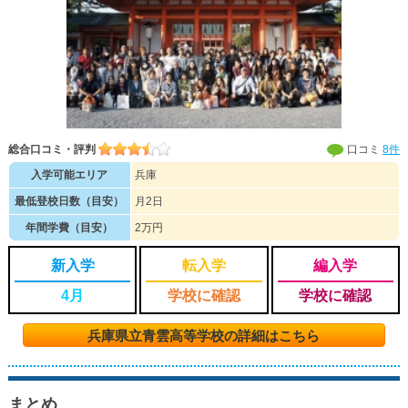
総合口コミ・評判
口コミ
8件
入学可能エリア
兵庫
最低登校日数（目安）
月2日
年間学費（目安）
2万円
新入学
転入学
編入学
4月
学校に確認
学校に確認
兵庫県立青雲高等学校の詳細はこちら
まとめ