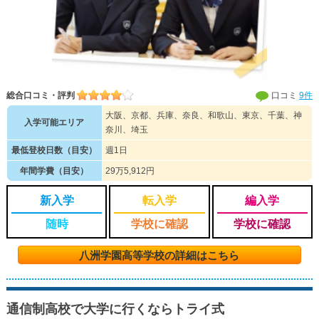
総合口コミ・評判
口コミ
9件
大阪、京都、兵庫、奈良、和歌山、東京、千葉、神
入学可能エリア
奈川、埼玉
最低登校日数（目安）
週1日
年間学費（目安）
29万5,912円
新入学
転入学
編入学
随時
学校に確認
学校に確認
八洲学園高等学校の詳細はこちら
通信制高校で大学に行くならトライ式