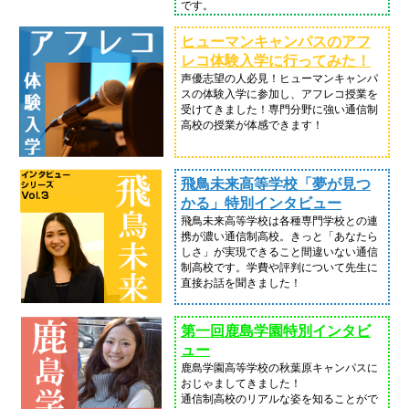
です。
ヒューマンキャンパスのアフ
レコ体験入学に行ってみた！
声優志望の人必見！ヒューマンキャンパ
スの体験入学に参加し、アフレコ授業を
受けてきました！専門分野に強い通信制
高校の授業が体感できます！
飛鳥未来高等学校「夢が見つ
かる」特別インタビュー
飛鳥未来高等学校は各種専門学校との連
携が濃い通信制高校。きっと「あなたら
しさ」が実現できること間違いない通信
制高校です。学費や評判について先生に
直接お話を聞きました！
第一回鹿島学園特別インタビ
ュー
鹿島学園高等学校の秋葉原キャンパスに
おじゃましてきました！
通信制高校のリアルな姿を知ることがで