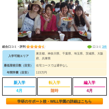
総合口コミ・評判
口コミ
3件
東京都、神奈川県、千葉県、埼玉県、茨城県、大阪
入学可能エリア
府、兵庫県
最低登校日数（目安）
在宅コースでは通学なし
年間学費（目安）
115万円
新入学
転入学
編入学
4月
随時
4月
学研のサポート校・WILL学園の詳細はこちら