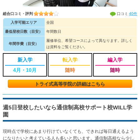
総合口コミ・評判
口コミ
40件
入学可能エリア
全国
最低登校日数（目安）
年間数日
履修単位、希望コースによって異なります。詳しく
年間学費（目安）
は資料をご覧ください。
新入学
転入学
編入学
4月・10月
随時
随時
トライ式高等学院の詳細はこちら
週5日登校したいなら通信制高校サポート校WILL学
園
現時点で学校にあまり行けていなくても、できれば毎日通えるよう
になりたいと考えている人も多いと思います。通信制高校なら少し