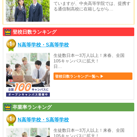
ていますが、中央高等学院では、提携す
る通信制高校に在籍しながら…
登校日数ランキング
N高等学校・S高等学校
生徒数日本一3万人以上！来春、全国
105キャンパスに拡大！
日…
登校日数ランキング一覧へ ▶
卒業率ランキング
N高等学校・S高等学校
生徒数日本一3万人以上！来春、全国
105キャンパスに拡大！