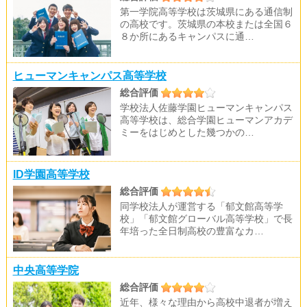
第一学院高等学校は茨城県にある通信制
の高校です。茨城県の本校または全国６
８か所にあるキャンパスに通…
ヒューマンキャンパス高等学校
総合評価
学校法人佐藤学園ヒューマンキャンパス
高等学校は、総合学園ヒューマンアカデ
ミーをはじめとした幾つかの…
ID学園高等学校
総合評価
同学校法人が運営する「郁文館高等学
校」「郁文館グローバル高等学校」で長
年培った全日制高校の豊富なカ…
中央高等学院
総合評価
近年、様々な理由から高校中退者が増え