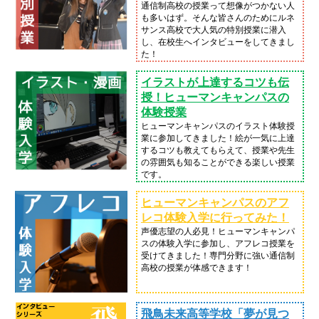
通信制高校の授業って想像がつかない人
も多いはず。そんな皆さんのためにルネ
サンス高校で大人気の特別授業に潜入
し、在校生へインタビューをしてきまし
た！
イラストが上達するコツも伝
授！ヒューマンキャンパスの
体験授業
ヒューマンキャンパスのイラスト体験授
業に参加してきました！絵が一気に上達
するコツも教えてもらえて、授業や先生
の雰囲気も知ることができる楽しい授業
です。
ヒューマンキャンパスのアフ
レコ体験入学に行ってみた！
声優志望の人必見！ヒューマンキャンパ
スの体験入学に参加し、アフレコ授業を
受けてきました！専門分野に強い通信制
高校の授業が体感できます！
飛鳥未来高等学校「夢が見つ