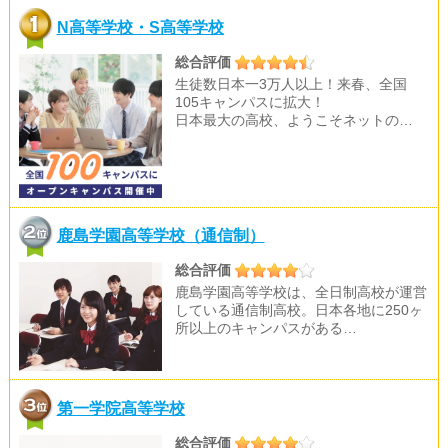
N高等学校・S高等学校
総合評価
生徒数日本一3万人以上！来春、全国
105キャンパスに拡大！
日本最大の高校、ようこそネットの…
鹿島学園高等学校（通信制）
総合評価
鹿島学園高等学校は、全日制高校が運営
している通信制高校。日本各地に250ヶ
所以上のキャンパスがある…
第一学院高等学校
総合評価