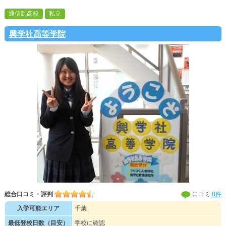
通信制高校
私立
興学社高等学院
総合口コミ・評判
口コミ
8件
入学可能エリア
千葉
最低登校日数（目安）
学校に確認