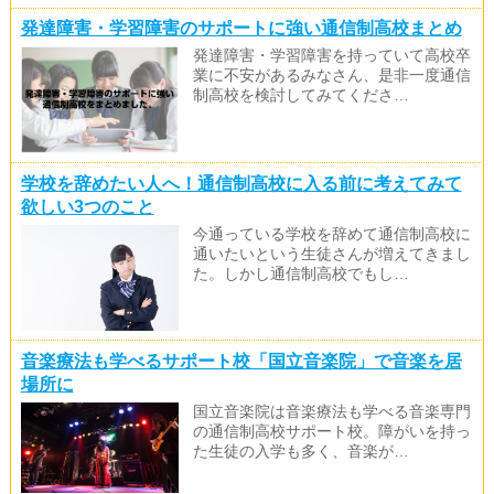
発達障害・学習障害のサポートに強い通信制高校まとめ
発達障害・学習障害を持っていて高校卒
業に不安があるみなさん、是非一度通信
制高校を検討してみてくださ…
学校を辞めたい人へ！通信制高校に入る前に考えてみて
欲しい3つのこと
今通っている学校を辞めて通信制高校に
通いたいという生徒さんが増えてきまし
た。しかし通信制高校でもし…
音楽療法も学べるサポート校「国立音楽院」で音楽を居
場所に
国立音楽院は音楽療法も学べる音楽専門
の通信制高校サポート校。障がいを持っ
た生徒の入学も多く、音楽が…