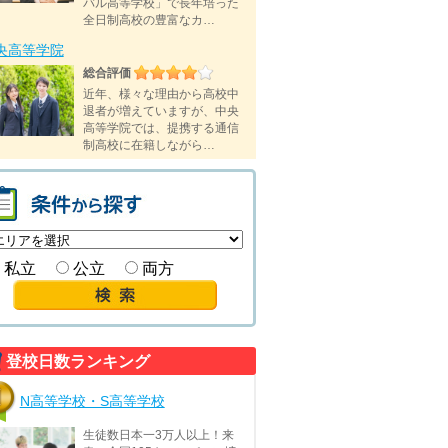
バル高等学校」で長年培った
全日制高校の豊富なカ…
央高等学院
総合評価
近年、様々な理由から高校中
退者が増えていますが、中央
高等学院では、提携する通信
制高校に在籍しながら…
私立
公立
両方
登校日数ランキング
N高等学校・S高等学校
生徒数日本一3万人以上！来