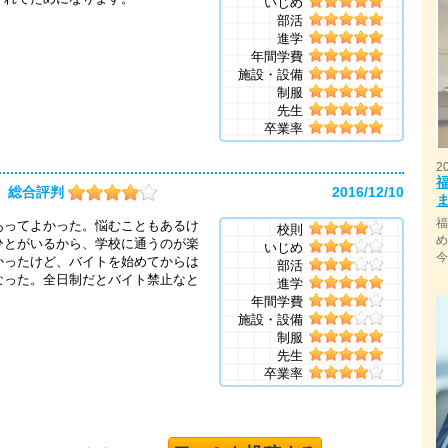
いじめ
部活
進学
年間学費
施設・設備
制服
先生
卒業率
2
総合評判
2016/12/10
あってよかった。悩むこともあるけ
校則
ひとがいるから、学校に通うのが楽
いじめ
かったけど、バイトを始めてからは
部活
なった。全日制だとバイト禁止なと
進学
年間学費
施設・設備
制服
先生
卒業率