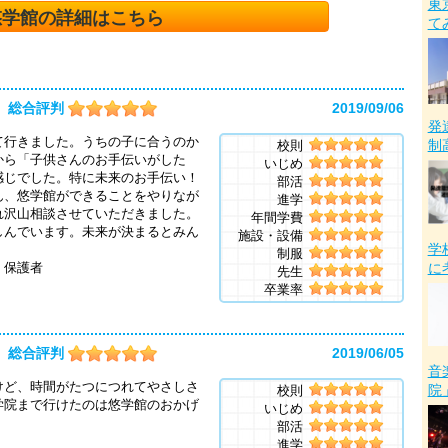
東
悠学館の詳細はこちら
て
総合評判
2019/09/06
発
て行きました。うちの子に合うのか
制
校則
から「子供さんのお手伝いがした
いじめ
感じでした。特に未来のお手伝い！
部活
ん、悠学館ができることをやりなが
進学
れ沢山相談させていただきました。
年間学費
しんでいます。未来が決まるとみん
施設・設備
学
制服
に
護者
先生
卒業率
総合評判
2019/06/05
音
けど、時間がたつにつれてやさしさ
院
校則
学院まで行けたのは悠学館のおかげ
いじめ
部活
進学