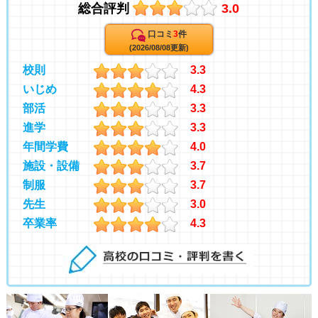
総合評判
3.0
口コミ
3
件
(2026/08/08更新)
校則
3.3
いじめ
4.3
部活
3.3
進学
3.3
年間学費
4.0
施設・設備
3.7
制服
3.7
先生
3.0
卒業率
4.3