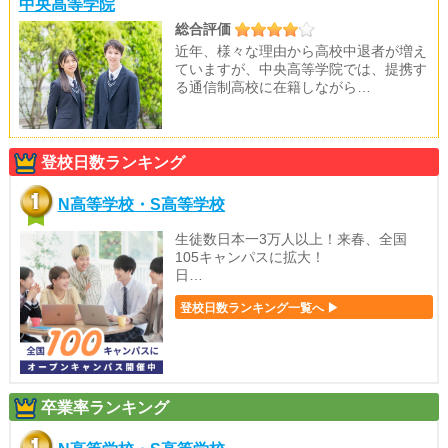
中央高等学院
総合評価
近年、様々な理由から高校中退者が増え
ていますが、中央高等学院では、提携す
る通信制高校に在籍しながら…
登校日数ランキング
N高等学校・S高等学校
生徒数日本一3万人以上！来春、全国
105キャンパスに拡大！
日…
登校日数ランキング一覧へ ▶
卒業率ランキング