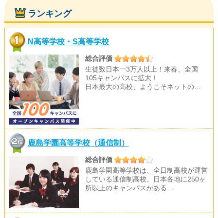
ランキング
N高等学校・S高等学校
総合評価
生徒数日本一3万人以上！来春、全国
105キャンパスに拡大！
日本最大の高校、ようこそネットの…
鹿島学園高等学校（通信制）
総合評価
鹿島学園高等学校は、全日制高校が運営
している通信制高校。日本各地に250ヶ
所以上のキャンパスがある…