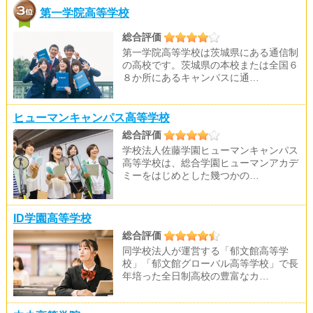
第一学院高等学校
総合評価
第一学院高等学校は茨城県にある通信制
の高校です。茨城県の本校または全国６
８か所にあるキャンパスに通…
ヒューマンキャンパス高等学校
総合評価
学校法人佐藤学園ヒューマンキャンパス
高等学校は、総合学園ヒューマンアカデ
ミーをはじめとした幾つかの…
ID学園高等学校
総合評価
同学校法人が運営する「郁文館高等学
校」「郁文館グローバル高等学校」で長
年培った全日制高校の豊富なカ…