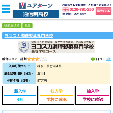
技能連携校
私立
ヨコスカ調理製菓専門学校
総合口コミ・評判
口コミ
3件
入学可能エリア
神奈川県と近隣県
最低登校日数（目安）
週5日
年間学費（目安）
57万円
新入学
転入学
編入学
4月
学校に確認
学校に確認