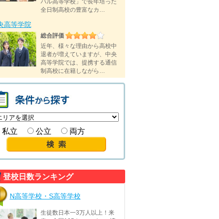
バル高等学校」で長年培った
全日制高校の豊富なカ…
央高等学院
総合評価
近年、様々な理由から高校中
退者が増えていますが、中央
高等学院では、提携する通信
制高校に在籍しながら…
私立
公立
両方
登校日数ランキング
N高等学校・S高等学校
生徒数日本一3万人以上！来