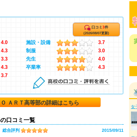
口コミ
3
件
(2026/08/07更新)
4.0
施設・設備
3.7
4.3
制服
3.0
3.3
先生
4.0
4.3
卒業率
4.3
3.7
ＲＯ ＡＲＴ高等部の詳細はこちら
女
部の口コミ一覧
総合評判
2015/09/11