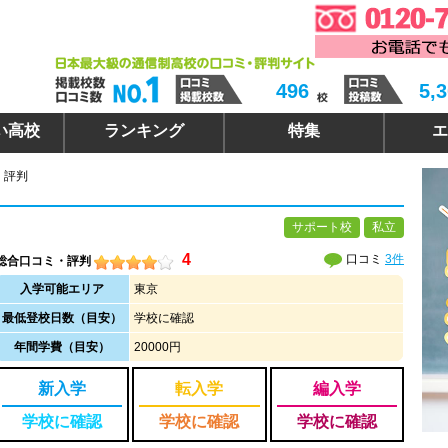
496
5,
い高校
ランキング
特集
エ
・評判
サポート校
私立
4
口コミ
3件
総合口コミ・評判
入学可能エリア
東京
最低登校日数（目安）
学校に確認
年間学費（目安）
20000円
新入学
転入学
編入学
学校に確認
学校に確認
学校に確認