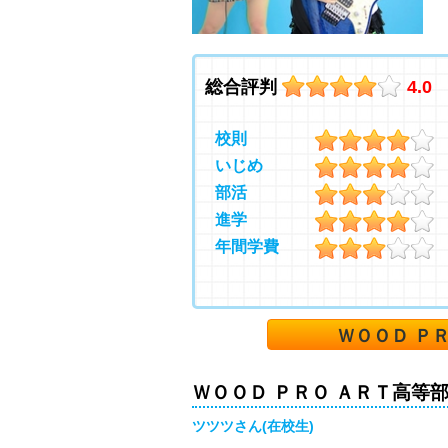
総合評判
4.0
校則
いじめ
部活
進学
年間学費
ＷＯＯＤ Ｐ
ＷＯＯＤ ＰＲＯ ＡＲＴ高等
ツツツさん(在校生)