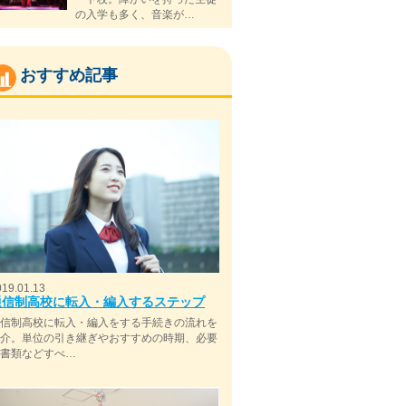
の入学も多く、音楽が…
おすすめ記事
019.01.13
通信制高校に転入・編入するステップ
通信制高校に転入・編入をする手続きの流れを
紹介。単位の引き継ぎやおすすめの時期、必要
な書類などすべ…