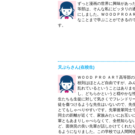
ずっと漫画の世界に興味があっ
等部は、そんな私にピッタリの
にしました。ＷＯＯＤＰＲＯＡ
なことまで学ぶことができるの
す。
天ぷらさん(在校生)
ＷＯＯＤ ＰＲＯ ＡＲＴ高等部
校則はほとんど自由ですが、み
乱れているということはありま
し、どちらかというと穏やかな
生たちも生徒に対して気さくでフレンドリ
徒を傷つけるような先生はいないので、先
とてもしゃべりやすいです。先輩後輩同士
同士の距離が近くて、家族みたいにお互い
輩ともあまりしゃべらなくて、全然知らな
ど、面倒見の良い先輩が話しかけてくれた
るようになりました。この学校では人間関