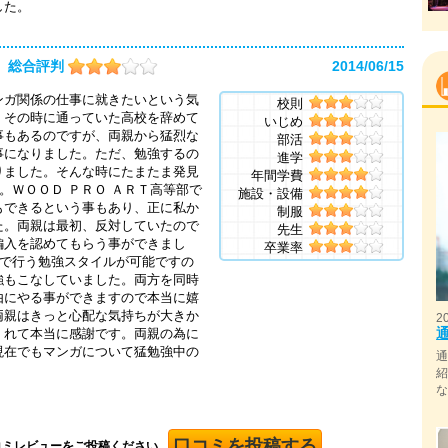
した。
総合評判
2014/06/15
ンガ関係の仕事に就きたいという気
校則
、その時に通っていた高校を辞めて
いじめ
事もあるのですが、両親から猛烈な
部活
事になりました。ただ、勉強するの
進学
りました。そんな時にたまたま発見
年間学費
。ＷＯＯＤ ＰＲＯ ＡＲＴ高等部で
施設・設備
もできるという事もあり、正に私か
制服
た。両親は最初、反対していたので
先生
編入を認めてもらう事ができまし
卒業率
宅で行う勉強スタイルが可能ですの
強もこなしていました。両方を同時
由にやる事ができますので本当に嬉
両親はきっと心配な気持ちが大きか
2
くれて本当に感謝です。両親の為に
現在でもマンガについて猛勉強中の
口コミを投稿する
コミレビューをご投稿ください