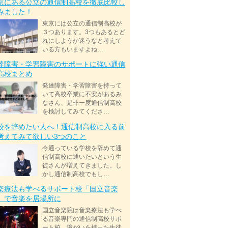
京にある公立の通信制高校を徹底比較し
みました！
東京には公立の通信制高校が
３つあります。3つもあるとど
れにしようか迷うなと考えて
いる方もいますよね…
達障害・学習障害のサポートに強い通信
高校まとめ
発達障害・学習障害を持って
いて高校卒業に不安があるみ
なさん、是非一度通信制高校
を検討してみてくださ…
校を辞めたい人へ！通信制高校に入る前
考えてみて欲しい3つのこと
今通っている学校を辞めて通
信制高校に通いたいという生
徒さんが増えてきました。し
かし通信制高校でもし…
楽療法も学べるサポート校「国立音楽
」で音楽を居場所に
国立音楽院は音楽療法も学べ
る音楽専門の通信制高校サポ
ート校。障がいを持った生徒