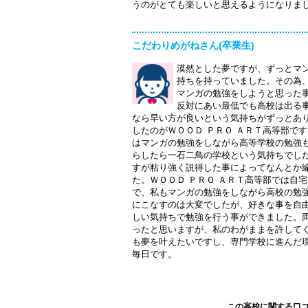
うのがとても楽しいと思えるようになりま
こだわりめがねさん(卒業生)
漠然とした夢ですが、ずっとマ
持ちを持っていました。その為
マンガの勉強をしようと思った
反対にあい最低でも高校は出る
なら早い方が良いという気持ちがずっとあ
したのがＷＯＯＤ ＰＲＯ ＡＲＴ高等部です
はマンガの勉強をしながら高等学校の勉強
らしたら一石二鳥の学校という気持ちでし
すが粘り強く説得した事によってなんとか
た。ＷＯＯＤ ＰＲＯ ＡＲＴ高等部では自
で、私もマンガの勉強をしながら高校の勉
にこなすのは大変でしたが、好きな事を自
しい気持ちで勉強を行う事ができました。
ったと思いますが、私のわがままを許して
も夢を叶えたいですし、専門学校に進んだ
毎日です。
この高校に関する口