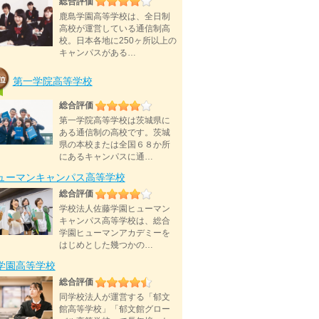
総合評価
鹿島学園高等学校は、全日制
高校が運営している通信制高
校。日本各地に250ヶ所以上の
キャンパスがある…
第一学院高等学校
総合評価
第一学院高等学校は茨城県に
ある通信制の高校です。茨城
県の本校または全国６８か所
にあるキャンパスに通…
ューマンキャンパス高等学校
総合評価
学校法人佐藤学園ヒューマン
キャンパス高等学校は、総合
学園ヒューマンアカデミーを
はじめとした幾つかの…
D学園高等学校
総合評価
同学校法人が運営する「郁文
館高等学校」「郁文館グロー