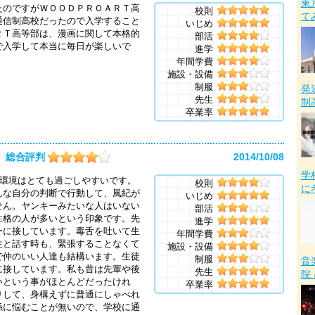
東
たのですがＷＯＯＤＰＲＯＡＲＴ高
校則
て
通信制高校だったので入学すること
いじめ
ＲＴ高等部は、漫画に関して本格的
部活
で入学して本当に毎日が楽しいで
進学
年間学費
施設・設備
制服
発
先生
制
卒業率
総合評判
2014/10/08
学
の環境はとても過ごしやすいです。
校則
に
んな自分の判断で行動して、風紀が
いじめ
せん。ヤンキーみたいな人はいない
部活
性格の人が多いという印象です。先
進学
ーに接しています。毒舌を吐いて生
年間学費
生と話す時も、緊張することなくて
施設・設備
で仲のいい人達も結構います。生徒
制服
音
に接しています。私も昔は先輩や後
先生
院
いという事がほとんどだったけれ
卒業率
りして、身構えずに普通にしゃべれ
係に悩むことが無いので、学校に通