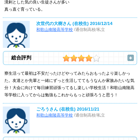
溌剌とした気の良い生徒さんが多い
真っ直ぐ育っている。
次世代の大樹さん (在校生)
2016/12/14
和歌山南陵高等学校
/通信制高校/私立
総合評判
寮生活って最初は不安だったけどやってみたらおもったより楽しかっ
た。友達とか先輩と一緒にずっと生活しててもうなんか家族みたいな気
分！大会に向けて毎日練習頑張ってるし楽しい学校生活！和歌山南陵高
等学校に入ってからは勉強もこれからもっと頑張ろうと思う！
ごろうさん (在校生)
2016/11/21
和歌山南陵高等学校
/通信制高校/私立