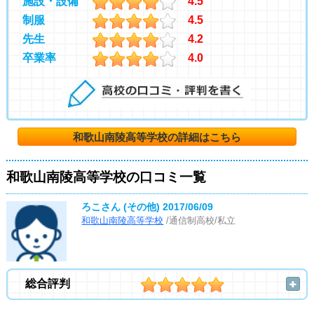
施設・設備
4.5
制服
4.5
先生
4.2
卒業率
4.0
和歌山南陵高等学校の詳細はこちら
和歌山南陵高等学校の口コミ一覧
ろこさん (その他)
2017/06/09
和歌山南陵高等学校
/通信制高校/私立
総合評判