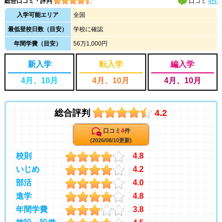
総合口コミ・評判
口コミ
4件
入学可能エリア
全国
最低登校日数（目安）
学校に確認
年間学費（目安）
56万1,000円
新入学
転入学
編入学
4月、10月
4月、10月
4月、10月
総合評判
4.2
口コミ
4
件
(2026/08/10更新)
校則
4.8
いじめ
4.2
部活
4.0
進学
4.8
年間学費
3.8