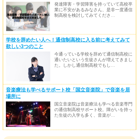
発達障害・学習障害を持っていて高校卒
業に不安があるみなさん、是非一度通信
制高校を検討してみてくださ…
学校を辞めたい人へ！通信制高校に入る前に考えてみて
欲しい3つのこと
今通っている学校を辞めて通信制高校に
通いたいという生徒さんが増えてきまし
た。しかし通信制高校でもし…
音楽療法も学べるサポート校「国立音楽院」で音楽を居
場所に
国立音楽院は音楽療法も学べる音楽専門
の通信制高校サポート校。障がいを持っ
た生徒の入学も多く、音楽が…