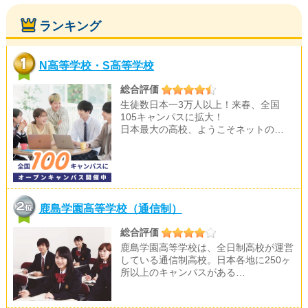
ランキング
N高等学校・S高等学校
総合評価
生徒数日本一3万人以上！来春、全国
105キャンパスに拡大！
日本最大の高校、ようこそネットの…
鹿島学園高等学校（通信制）
総合評価
鹿島学園高等学校は、全日制高校が運営
している通信制高校。日本各地に250ヶ
所以上のキャンパスがある…