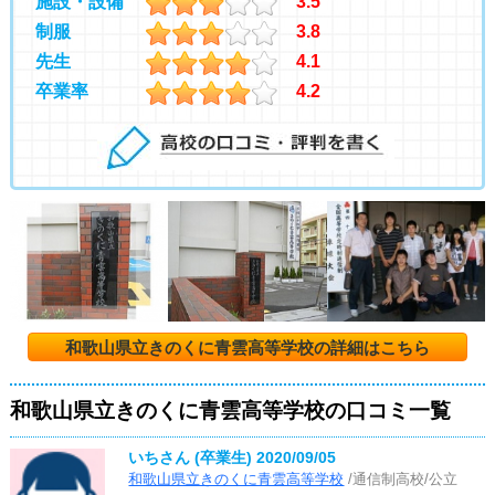
施設・設備
3.5
制服
3.8
先生
4.1
卒業率
4.2
和歌山県立きのくに青雲高等学校の詳細はこちら
和歌山県立きのくに青雲高等学校の口コミ一覧
いちさん (卒業生)
2020/09/05
和歌山県立きのくに青雲高等学校
/通信制高校/公立