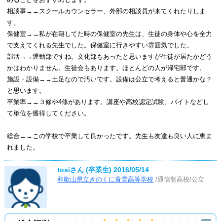
相談事→→スクールカウンセラー、外部の相談員が来てくれたりしま
す。
保健室→→私が在籍してた時の保健室の先生は、生徒の身体や心を全力
で支えてくれる先生でした。保健室に行きやすい雰囲気でした。
部活→→運動部ですね。文化部もあったと思いますが生徒が居たかどう
かはわかりません。生徒会もあります。ほとんどの人が帰宅部です。
施設・設備→→土足なので汚いです。設備は公立で考えると普通かな？
と思います。
卒業率→→３修や4修があります。講座や高校認定試験、バイトなどし
て単位を獲得してください。
総合→→この学校で卒業して良かったです。先生も友達も良い人に恵ま
れました。
tosiさん (卒業生)
2016/05/14
和歌山県立きのくに青雲高等学校
/通信制高校/公立