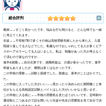
総合評判
教師→→すごく良かったです。悩みを打ち明けると、どんな時でも一緒
に考えてくれます。
生徒→→不登校7割で多くその他は高校受験失敗したから来た人、入退
院繰り返してる人などでした。私服なのでおしゃれしてる人が多くピア
スやヘアカラーしてる人はいました。私は、制服があった方が考えなく
て済むので楽なのですが…
進学&就職→→自分次第です。就職斡旋は、介護が多かったです。進学
斡旋もありましたが、種類は多くはなかったです。
この学校の受験→→試験と面接でした。面接は、基本のことばかりでし
た。
この学校に入ってした方がいい→→受かったり決められた期間働くと単
位がもらえる高校認定試験とバイトはした方がいいかなと思います。
この学校に入る前に→→学校の雰囲気を見たほうがいいです。定時制や
通信制と二つあるので話を聞いたり生徒や先生の雰囲気を見て自分で決
めることをおすすめします。