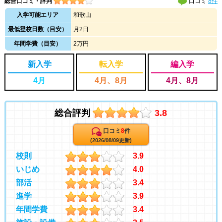
総合口コミ・評判
口コミ
8件
入学可能エリア
和歌山
最低登校日数（目安）
月2日
年間学費（目安）
2万円
新入学
転入学
編入学
4月
4月、8月
4月、8月
総合評判
3.8
口コミ
8
件
(2026/08/09更新)
校則
3.9
いじめ
4.0
部活
3.4
進学
3.9
年間学費
3.4