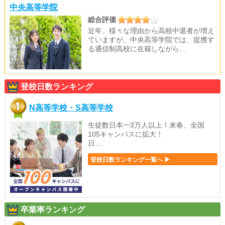
中央高等学院
総合評価
近年、様々な理由から高校中退者が増え
ていますが、中央高等学院では、提携す
る通信制高校に在籍しながら…
登校日数ランキング
N高等学校・S高等学校
生徒数日本一3万人以上！来春、全国
105キャンパスに拡大！
日…
登校日数ランキング一覧へ ▶
卒業率ランキング