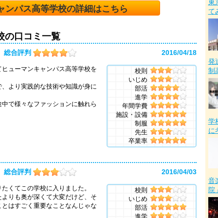
東
ャンパス高等学校の詳細はこちら
て
校の口コミ一覧
総合評判
2016/04/18
発
てヒューマンキャンパス高等学校を
制
校則
いじめ
で、より実践的な技術や知識が身に
部活
進学
途中で様々なファッションに触れら
年間学費
施設・設備
学
制服
に
先生
卒業率
総合評判
2016/04/03
音
りたくてこの学校に入りました。
院
校則
たよりも奥が深くて大変だけど、そ
いじめ
ことはすごく重要なことなんじゃな
部活
進学