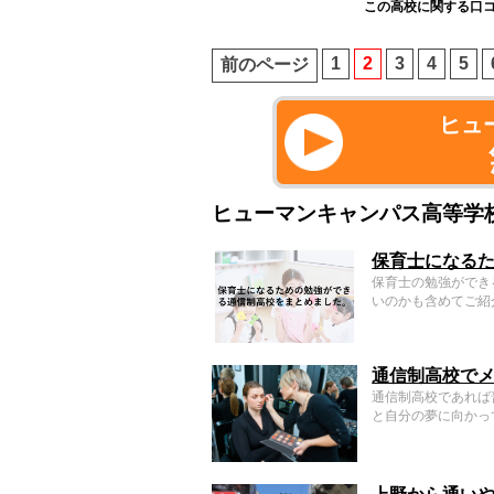
この高校に関する口
1
2
3
4
5
前のページ
ヒュ
ヒューマンキャンパス高等学
保育士になる
保育士の勉強ができ
いのかも含めてご紹
通信制高校で
通信制高校であれば
と自分の夢に向かっ