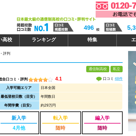
496
5,
い高校
ランキング
特集
エ
ミ・評判
通信制高校
私立
4.1
口コミ
48件
総合口コミ・評判
入学可能エリア
日本全国
最低登校日数（目安）
年間数日
年間学費（目安）
約29万円
新入学
転入学
編入学
4月他
随時
随時