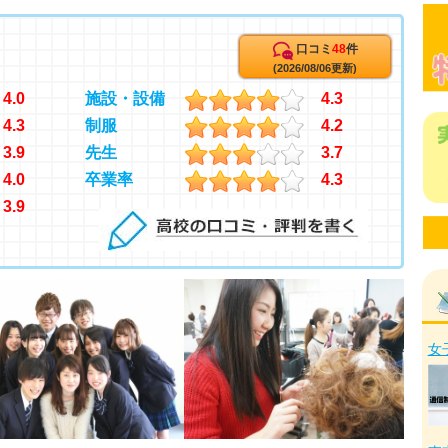
口コミ
48
件
(2026/08/06更新)
4.0
施設・設備
4.3
4.3
制服
4.2
3.9
先生
3.7
4.0
卒業率
4.3
3.9
女