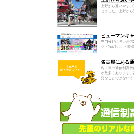
上野から通い
上野から通いやすい
せました。上野から
ヒューマンキャ
専門分野に強い通信
ツ・YouTuber
名古屋にある
名古屋の通信制高校
が数多くあります。
要なことではないで