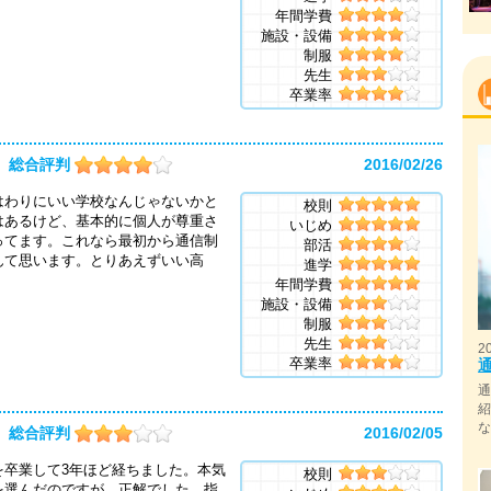
年間学費
施設・設備
制服
先生
卒業率
総合評判
2016/02/26
はわりにいい学校なんじゃないかと
校則
はあるけど、基本的に個人が尊重さ
いじめ
ってます。これなら最初から通信制
部活
んて思います。とりあえずいい高
進学
年間学費
施設・設備
制服
先生
2
卒業率
総合評判
2016/02/05
を卒業して3年ほど経ちました。本気
校則
を選んだのですが、正解でした。指