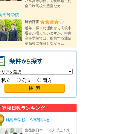
バル高等学校」で長年培った
全日制高校の豊富なカ…
央高等学院
総合評価
近年、様々な理由から高校中
退者が増えていますが、中央
高等学院では、提携する通信
制高校に在籍しながら…
私立
公立
両方
登校日数ランキング
N高等学校・S高等学校
生徒数日本一3万人以上！来