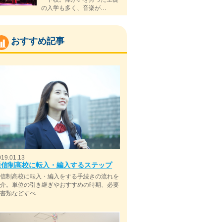
の入学も多く、音楽が…
おすすめ記事
019.01.13
通信制高校に転入・編入するステップ
通信制高校に転入・編入をする手続きの流れを
紹介。単位の引き継ぎやおすすめの時期、必要
な書類などすべ…