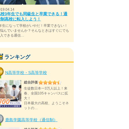
019.04.14
高校3年生でも同級生と卒業できる！通
信制高校に転入しよう！
年生になって学校がいやだ！卒業できない！
と悩んでいませんか？そんなときはすぐにでも
転入できる通信…
ランキング
N高等学校・S高等学校
総合評価
生徒数日本一3万人以上！来
春、全国105キャンパスに拡
大！
日本最大の高校、ようこそネ
ットの…
鹿島学園高等学校（通信制）