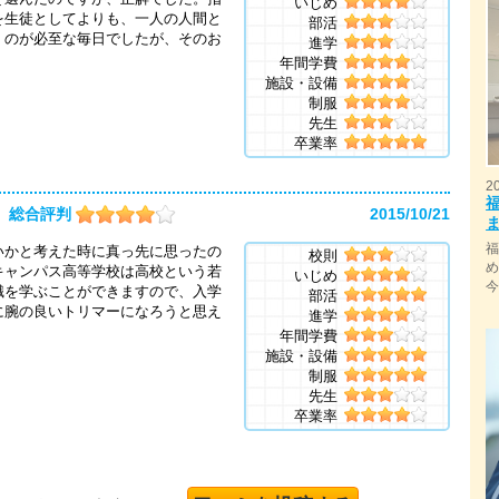
いじめ
を生徒としてよりも、一人の人間と
部活
くのが必至な毎日でしたが、そのお
進学
年間学費
施設・設備
制服
先生
卒業率
2
総合評判
2015/10/21
いかと考えた時に真っ先に思ったの
校則
キャンパス高等学校は高校という若
いじめ
識を学ぶことができますので、入学
部活
に腕の良いトリマーになろうと思え
進学
年間学費
施設・設備
制服
先生
卒業率