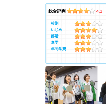
総合評判
4.1
校則
いじめ
部活
進学
年間学費