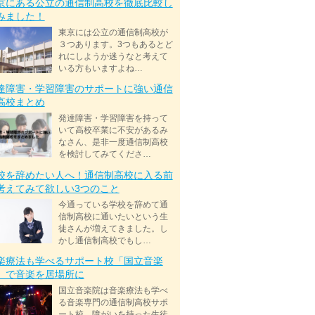
京にある公立の通信制高校を徹底比較し
みました！
東京には公立の通信制高校が
３つあります。3つもあるとど
れにしようか迷うなと考えて
いる方もいますよね…
達障害・学習障害のサポートに強い通信
高校まとめ
発達障害・学習障害を持って
いて高校卒業に不安があるみ
なさん、是非一度通信制高校
を検討してみてくださ…
校を辞めたい人へ！通信制高校に入る前
考えてみて欲しい3つのこと
今通っている学校を辞めて通
信制高校に通いたいという生
徒さんが増えてきました。し
かし通信制高校でもし…
楽療法も学べるサポート校「国立音楽
」で音楽を居場所に
国立音楽院は音楽療法も学べ
る音楽専門の通信制高校サポ
ート校。障がいを持った生徒