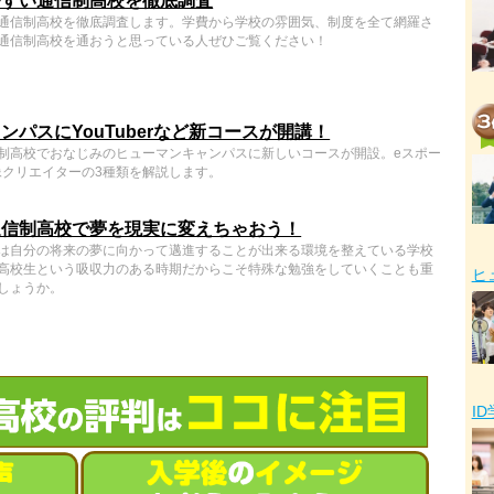
やすい通信制高校を徹底調査
通信制高校を徹底調査します。学費から学校の雰囲気、制度を全て網羅さ
通信制高校を通おうと思っている人ぜひご覧ください！
ンパスにYouTuberなど新コースが開講！
制高校でおなじみのヒューマンキャンパスに新しいコースが開設。eスポー
・映像クリエイターの3種類を解説します。
通信制高校で夢を現実に変えちゃおう！
は自分の将来の夢に向かって邁進することが出来る環境を整えている学校
高校生という吸収力のある時期だからこそ特殊な勉強をしていくことも重
ヒ
しょうか。
I