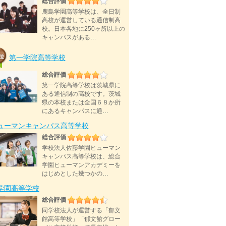
総合評価
鹿島学園高等学校は、全日制
高校が運営している通信制高
校。日本各地に250ヶ所以上の
キャンパスがある…
第一学院高等学校
総合評価
第一学院高等学校は茨城県に
ある通信制の高校です。茨城
県の本校または全国６８か所
にあるキャンパスに通…
ューマンキャンパス高等学校
総合評価
学校法人佐藤学園ヒューマン
キャンパス高等学校は、総合
学園ヒューマンアカデミーを
はじめとした幾つかの…
D学園高等学校
総合評価
同学校法人が運営する「郁文
館高等学校」「郁文館グロー