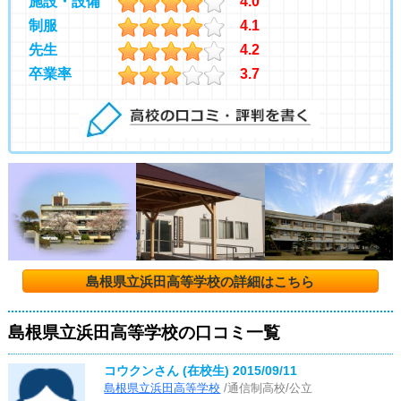
施設・設備
4.0
制服
4.1
先生
4.2
卒業率
3.7
島根県立浜田高等学校の詳細はこちら
島根県立浜田高等学校の口コミ一覧
コウクンさん (在校生)
2015/09/11
島根県立浜田高等学校
/通信制高校/公立