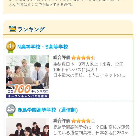
んなときはすぐにでも転入できる通信…
ランキング
N高等学校・S高等学校
総合評価
生徒数日本一3万人以上！来春、全国
105キャンパスに拡大！
日本最大の高校、ようこそネットの…
鹿島学園高等学校（通信制）
総合評価
鹿島学園高等学校は、全日制高校が運営
している通信制高校。日本各地に250ヶ