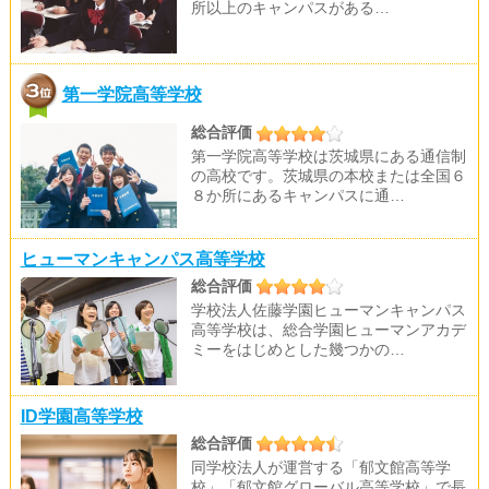
所以上のキャンパスがある…
第一学院高等学校
総合評価
第一学院高等学校は茨城県にある通信制
の高校です。茨城県の本校または全国６
８か所にあるキャンパスに通…
ヒューマンキャンパス高等学校
総合評価
学校法人佐藤学園ヒューマンキャンパス
高等学校は、総合学園ヒューマンアカデ
ミーをはじめとした幾つかの…
ID学園高等学校
総合評価
同学校法人が運営する「郁文館高等学
校」「郁文館グローバル高等学校」で長