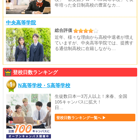
年培った全日制高校の豊富なカ…
中央高等学院
総合評価
近年、様々な理由から高校中退者が増え
ていますが、中央高等学院では、提携す
る通信制高校に在籍しながら…
登校日数ランキング
N高等学校・S高等学校
生徒数日本一3万人以上！来春、全国
105キャンパスに拡大！
日…
登校日数ランキング一覧へ ▶