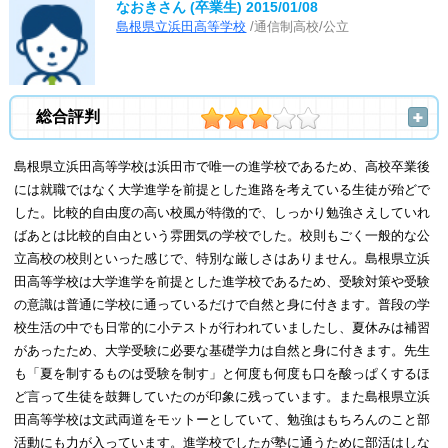
なおきさん (卒業生)
2015/01/08
島根県立浜田高等学校
/通信制高校/公立
総合評判
島根県立浜田高等学校は浜田市で唯一の進学校であるため、高校卒業後
には就職ではなく大学進学を前提とした進路を考えている生徒が殆どで
した。比較的自由度の高い校風が特徴的で、しっかり勉強さえしていれ
ばあとは比較的自由という雰囲気の学校でした。校則もごく一般的な公
立高校の校則といった感じで、特別な厳しさはありません。島根県立浜
田高等学校は大学進学を前提とした進学校であるため、受験対策や受験
の意識は普通に学校に通っているだけで自然と身に付きます。普段の学
校生活の中でも日常的に小テストが行われていましたし、夏休みは補習
があったため、大学受験に必要な基礎学力は自然と身に付きます。先生
も「夏を制するものは受験を制す」と何度も何度も口を酸っぱくするほ
ど言って生徒を鼓舞していたのが印象に残っています。また島根県立浜
田高等学校は文武両道をモットーとしていて、勉強はもちろんのこと部
活動にも力が入っています。進学校でしたが塾に通うために部活はしな