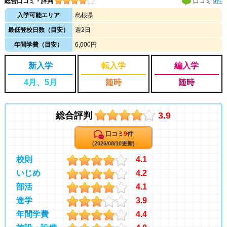
総合口コミ・評判
口コミ
9件
入学可能エリア
島根県
最低登校日数（目安）
週2日
年間学費（目安）
6,600円
新入学
転入学
編入学
4月、5月
随時
随時
総合評判
3.9
口コミ
9
件
(2026/08/10更新)
校則
4.1
いじめ
4.2
部活
4.1
進学
3.9
年間学費
4.4