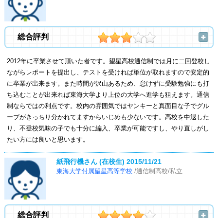
総合評判
2012年に卒業させて頂いた者です。望星高校通信制では月に二回登校し
ながらレポートを提出し、テストを受ければ単位が取れますので安定的
に卒業が出来ます。また時間が沢山あるため、怠けずに受験勉強にも打
ち込むことが出来れば東海大学より上位の大学へ進学も狙えます。通信
制ならではの利点です。校内の雰囲気ではヤンキーと真面目な子でグル
ープがきっちり分かれてますからいじめも少ないです。高校を中退した
り、不登校気味の子でも十分に編入、卒業が可能ですし、やり直しがし
たい方には良いと思います。
紙飛行機さん (在校生)
2015/11/21
東海大学付属望星高等学校
/通信制高校/私立
総合評判