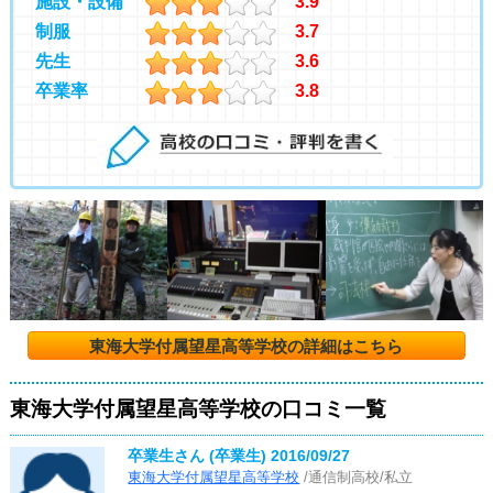
施設・設備
3.9
制服
3.7
先生
3.6
卒業率
3.8
東海大学付属望星高等学校の詳細はこちら
東海大学付属望星高等学校の口コミ一覧
卒業生さん (卒業生)
2016/09/27
東海大学付属望星高等学校
/通信制高校/私立