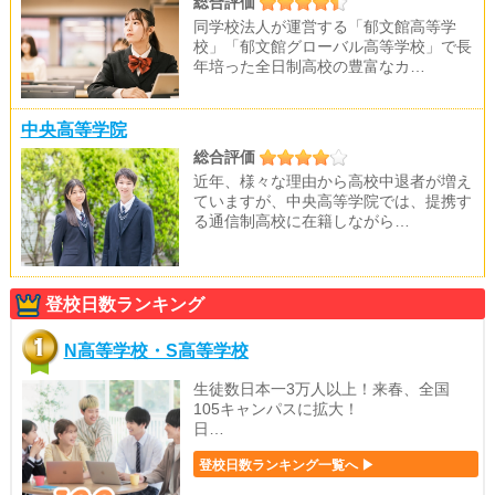
総合評価
同学校法人が運営する「郁文館高等学
校」「郁文館グローバル高等学校」で長
年培った全日制高校の豊富なカ…
中央高等学院
総合評価
近年、様々な理由から高校中退者が増え
ていますが、中央高等学院では、提携す
る通信制高校に在籍しながら…
登校日数ランキング
N高等学校・S高等学校
生徒数日本一3万人以上！来春、全国
105キャンパスに拡大！
日…
登校日数ランキング一覧へ ▶