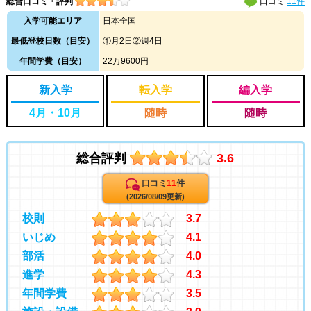
総合口コミ・評判
口コミ
11件
入学可能エリア
日本全国
最低登校日数（目安）
①月2日②週4日
年間学費（目安）
22万9600円
新入学
転入学
編入学
4月・10月
随時
随時
総合評判
3.6
口コミ
11
件
(2026/08/09更新)
校則
3.7
いじめ
4.1
部活
4.0
進学
4.3
年間学費
3.5