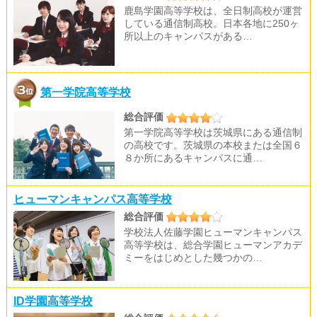
鹿島学園高等学校は、全日制高校が運営
している通信制高校。日本各地に250ヶ
所以上のキャンパスがある…
第一学院高等学校
総合評価
第一学院高等学校は茨城県にある通信制
の高校です。茨城県の本校または全国６
８か所にあるキャンパスに通…
ヒューマンキャンパス高等学校
総合評価
学校法人佐藤学園ヒューマンキャンパス
高等学校は、総合学園ヒューマンアカデ
ミーをはじめとした幾つかの…
ID学園高等学校