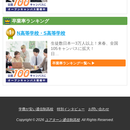
卒業率ランキング
N高等学校・S高等学校
生徒数日本一3万人以上！来春、全国
105キャンパスに拡大！
日…
卒業率ランキング一覧へ ▶
学費が安い通信制高校
特別インタビュー
お問い合わせ
Copyright © 2026
ユアターン通信制高校
. All Rights Reserved.