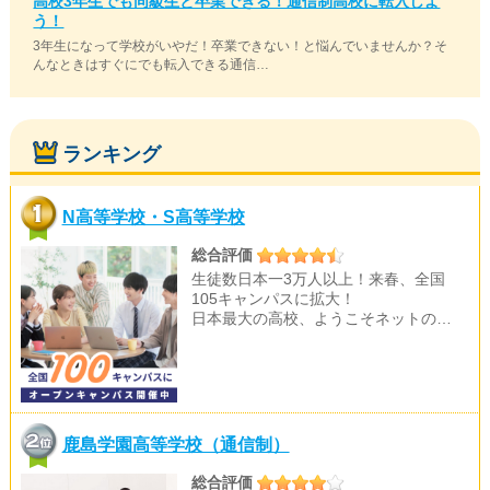
高校3年生でも同級生と卒業できる！通信制高校に転入しよ
う！
3年生になって学校がいやだ！卒業できない！と悩んでいませんか？そ
んなときはすぐにでも転入できる通信…
ランキング
N高等学校・S高等学校
総合評価
生徒数日本一3万人以上！来春、全国
105キャンパスに拡大！
日本最大の高校、ようこそネットの…
鹿島学園高等学校（通信制）
総合評価