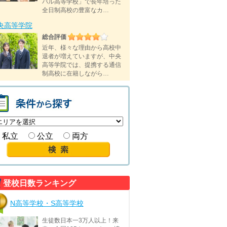
バル高等学校」で長年培った
全日制高校の豊富なカ…
央高等学院
総合評価
近年、様々な理由から高校中
退者が増えていますが、中央
高等学院では、提携する通信
制高校に在籍しながら…
私立
公立
両方
登校日数ランキング
N高等学校・S高等学校
生徒数日本一3万人以上！来