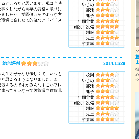
きるところだと思います。私は当時
いじめ
仕事をしながら高卒の資格を取りに
部活
いましたが、学園側もそのような方
進学
の環境に合わせて的確なアドバイス
年間学費
施設・設備
制服
先生
卒業率
2
総合評判
2014/11/26
の先生方がかなり優しくて、いつも
校則
いと思えるようになりました。ま
いじめ
緊張するのですがみんなすごいフレ
部活
友達って良いなって佐賀県立佐賀北
進学
年間学費
施設・設備
制服
先生
卒業率