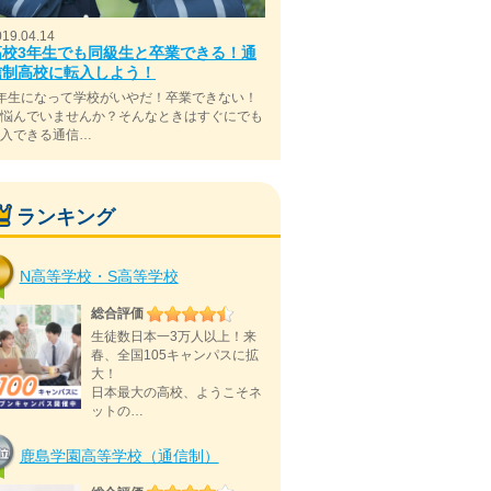
019.04.14
高校3年生でも同級生と卒業できる！通
信制高校に転入しよう！
年生になって学校がいやだ！卒業できない！
と悩んでいませんか？そんなときはすぐにでも
転入できる通信…
ランキング
N高等学校・S高等学校
総合評価
生徒数日本一3万人以上！来
春、全国105キャンパスに拡
大！
日本最大の高校、ようこそネ
ットの…
鹿島学園高等学校（通信制）