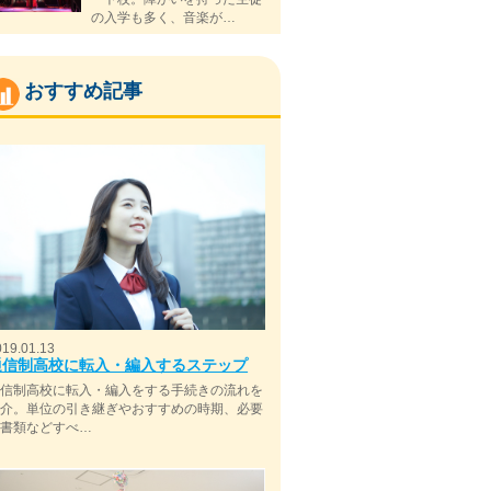
の入学も多く、音楽が…
おすすめ記事
019.01.13
通信制高校に転入・編入するステップ
通信制高校に転入・編入をする手続きの流れを
紹介。単位の引き継ぎやおすすめの時期、必要
な書類などすべ…