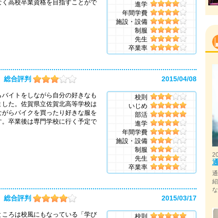
なく高校卒業資格を目指すことがで
進学
年間学費
施設・設備
制服
先生
卒業率
総合評判
2015/04/08
らバイトをしながら自分の好きなも
校則
ました。佐賀県立佐賀北高等学校は
いじめ
ながらバイクを買ったり好きな服を
部活
す。卒業後は専門学校に行く予定で
進学
年間学費
施設・設備
制服
2
先生
卒業率
総合評判
2015/03/17
ところは校風にもなっている「学び
校則