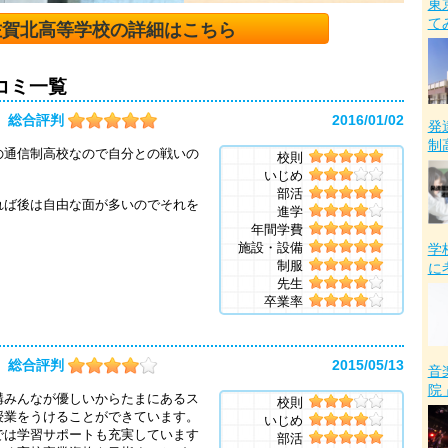
東
て
佐賀北高等学校の詳細はこちら
コミ一覧
総合評判
2016/01/02
発
制
の通信制高校なので自分との戦いの
校則
いじめ
部活
れば後は自由な面が多いのでそれを
進学
。
年間学費
施設・設備
学
制服
に
先生
卒業率
総合評判
2015/05/13
音
院
構みんなが優しいからたまにあるス
校則
授業をうけることができています。
いじめ
では学習サポートも充実しています
部活