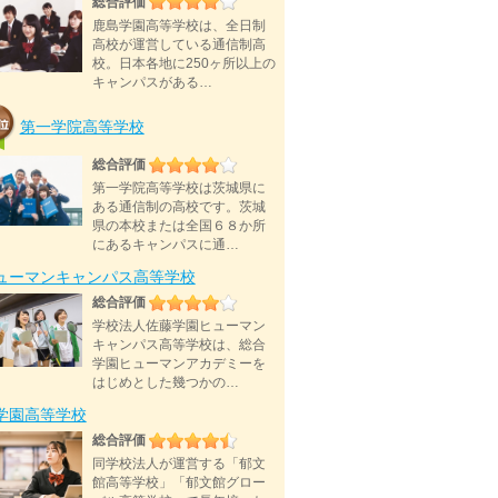
総合評価
鹿島学園高等学校は、全日制
高校が運営している通信制高
校。日本各地に250ヶ所以上の
キャンパスがある…
第一学院高等学校
総合評価
第一学院高等学校は茨城県に
ある通信制の高校です。茨城
県の本校または全国６８か所
にあるキャンパスに通…
ューマンキャンパス高等学校
総合評価
学校法人佐藤学園ヒューマン
キャンパス高等学校は、総合
学園ヒューマンアカデミーを
はじめとした幾つかの…
D学園高等学校
総合評価
同学校法人が運営する「郁文
館高等学校」「郁文館グロー