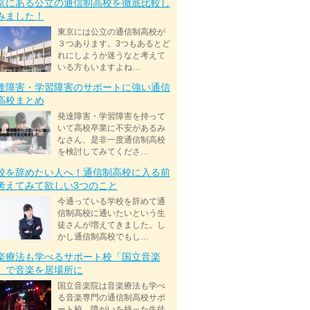
京にある公立の通信制高校を徹底比較し
みました！
東京には公立の通信制高校が
３つあります。3つもあるとど
れにしようか迷うなと考えて
いる方もいますよね…
達障害・学習障害のサポートに強い通信
高校まとめ
発達障害・学習障害を持って
いて高校卒業に不安があるみ
なさん、是非一度通信制高校
を検討してみてくださ…
校を辞めたい人へ！通信制高校に入る前
考えてみて欲しい3つのこと
今通っている学校を辞めて通
信制高校に通いたいという生
徒さんが増えてきました。し
かし通信制高校でもし…
楽療法も学べるサポート校「国立音楽
」で音楽を居場所に
国立音楽院は音楽療法も学べ
る音楽専門の通信制高校サポ
ート校。障がいを持った生徒