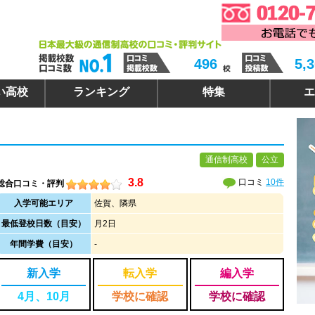
496
5,
い高校
ランキング
特集
エ
通信制高校
公立
3.8
口コミ
10件
総合口コミ・評判
入学可能エリア
佐賀、隣県
最低登校日数（目安）
月2日
年間学費（目安）
-
新入学
転入学
編入学
4月、10月
学校に確認
学校に確認