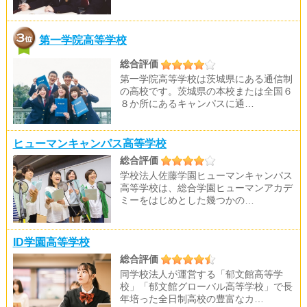
第一学院高等学校
総合評価
第一学院高等学校は茨城県にある通信制
の高校です。茨城県の本校または全国６
８か所にあるキャンパスに通…
ヒューマンキャンパス高等学校
総合評価
学校法人佐藤学園ヒューマンキャンパス
高等学校は、総合学園ヒューマンアカデ
ミーをはじめとした幾つかの…
ID学園高等学校
総合評価
同学校法人が運営する「郁文館高等学
校」「郁文館グローバル高等学校」で長
年培った全日制高校の豊富なカ…