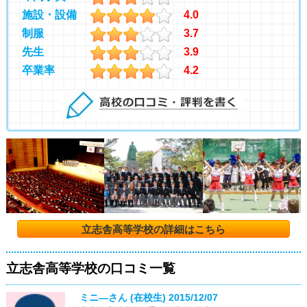
施設・設備
4.0
制服
3.7
先生
3.9
卒業率
4.2
立志舎高等学校の詳細はこちら
立志舎高等学校の口コミ一覧
ミニ―さん (在校生)
2015/12/07