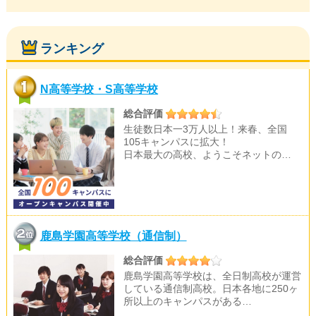
ランキング
N高等学校・S高等学校
総合評価
生徒数日本一3万人以上！来春、全国
105キャンパスに拡大！
日本最大の高校、ようこそネットの…
鹿島学園高等学校（通信制）
総合評価
鹿島学園高等学校は、全日制高校が運営
している通信制高校。日本各地に250ヶ
所以上のキャンパスがある…