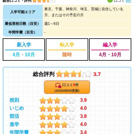
総合口コミ・評判
口コミ
9件
東京、千葉、神奈川、埼玉、茨城に在住している
入学可能エリア
方、またはその予定の方
最低登校日数（目安）
週1～6日
年間学費（目安）
-
新入学
転入学
編入学
4月・10月
随時
4月・10月
総合評判
3.7
口コミ
9
件
(2026/08/09更新)
校則
3.9
いじめ
4.0
部活
3.8
進学
4.0
年間学費
3.4