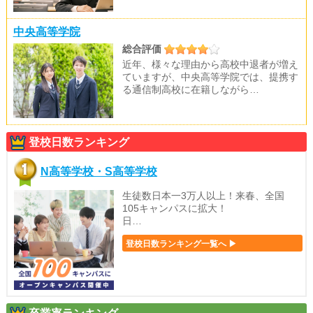
中央高等学院
総合評価
近年、様々な理由から高校中退者が増え
ていますが、中央高等学院では、提携す
る通信制高校に在籍しながら…
登校日数ランキング
N高等学校・S高等学校
生徒数日本一3万人以上！来春、全国
105キャンパスに拡大！
日…
登校日数ランキング一覧へ ▶