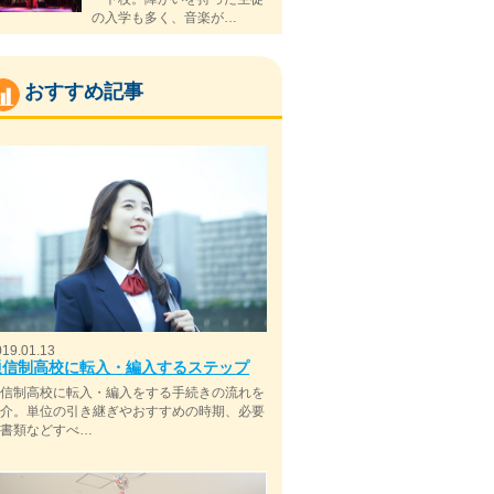
の入学も多く、音楽が…
おすすめ記事
019.01.13
通信制高校に転入・編入するステップ
通信制高校に転入・編入をする手続きの流れを
紹介。単位の引き継ぎやおすすめの時期、必要
な書類などすべ…