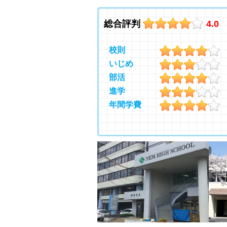
総合評判
4.0
校則
いじめ
部活
進学
年間学費