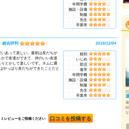
年間学費
施設・設備
制服
先生
卒業率
総合評判
2016/12/04
ぱいあって楽しい。最初は友だちが
校則
とかで友達ができて、仲のいい友達
いじめ
たりとかして楽しいです。ネムに通
部活
とはやっぱり友だちができたことだと
進学
年間学費
施設・設備
制服
先生
2
卒業率
口コミを投稿する
コミレビューをご投稿ください