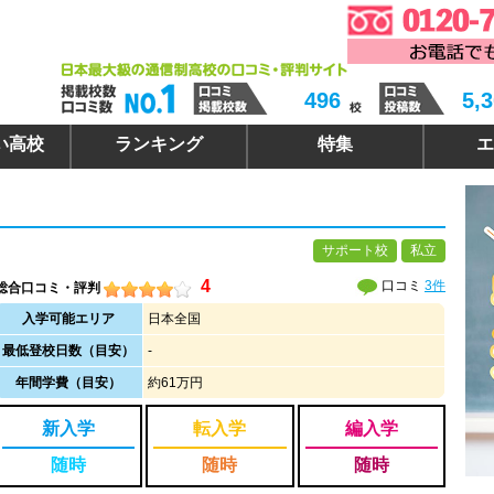
496
5,
い高校
ランキング
特集
エ
サポート校
私立
4
口コミ
3件
総合口コミ・評判
入学可能エリア
日本全国
最低登校日数（目安）
-
年間学費（目安）
約61万円
新入学
転入学
編入学
随時
随時
随時