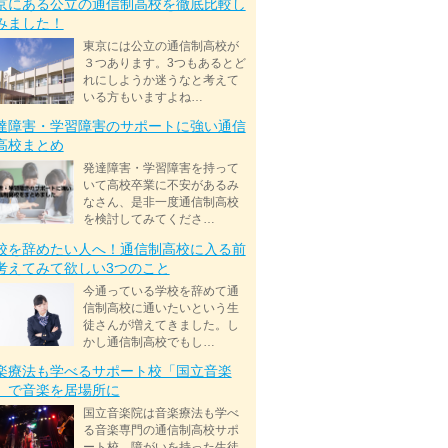
京にある公立の通信制高校を徹底比較し
みました！
東京には公立の通信制高校が
３つあります。3つもあるとど
れにしようか迷うなと考えて
いる方もいますよね…
達障害・学習障害のサポートに強い通信
高校まとめ
発達障害・学習障害を持って
いて高校卒業に不安があるみ
なさん、是非一度通信制高校
を検討してみてくださ…
校を辞めたい人へ！通信制高校に入る前
考えてみて欲しい3つのこと
今通っている学校を辞めて通
信制高校に通いたいという生
徒さんが増えてきました。し
かし通信制高校でもし…
楽療法も学べるサポート校「国立音楽
」で音楽を居場所に
国立音楽院は音楽療法も学べ
る音楽専門の通信制高校サポ
ート校。障がいを持った生徒