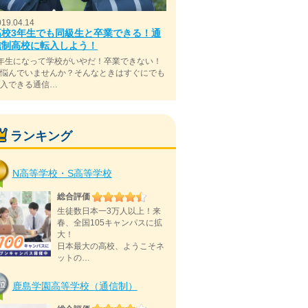
019.04.14
高校3年生でも同級生と卒業できる！通
信制高校に転入しよう！
年生になって学校がいやだ！卒業できない！
と悩んでいませんか？そんなときはすぐにでも
転入できる通信…
ランキング
N高等学校・S高等学校
総合評価
生徒数日本一3万人以上！来
春、全国105キャンパスに拡
大！
日本最大の高校、ようこそネ
ットの…
鹿島学園高等学校（通信制）