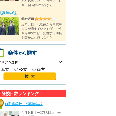
バル高等学校」で長年培った
全日制高校の豊富なカ…
央高等学院
総合評価
近年、様々な理由から高校中
退者が増えていますが、中央
高等学院では、提携する通信
制高校に在籍しながら…
私立
公立
両方
登校日数ランキング
N高等学校・S高等学校
生徒数日本一3万人以上！来