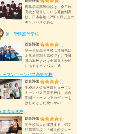
総合評価
鹿島学園高等学校は、全日制
高校が運営している通信制高
校。日本各地に250ヶ所以上の
キャンパスがある…
第一学院高等学校
総合評価
第一学院高等学校は茨城県に
ある通信制の高校です。茨城
県の本校または全国６８か所
にあるキャンパスに通…
ューマンキャンパス高等学校
総合評価
学校法人佐藤学園ヒューマン
キャンパス高等学校は、総合
学園ヒューマンアカデミーを
はじめとした幾つかの…
D学園高等学校
総合評価
同学校法人が運営する「郁文
館高等学校」「郁文館グロー