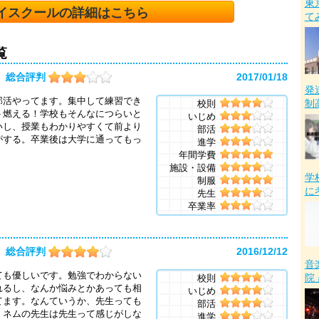
東
イスクールの詳細はこちら
て
覧
総合評判
2017/01/18
発
部活やってます。集中して練習でき
制
校則
ト燃える！学校もそんなにつらいと
いじめ
いし、授業もわかりやすくて前より
部活
がする。卒業後は大学に通ってもっ
進学
年間学費
施設・設備
学
制服
に
先生
卒業率
総合評判
2016/12/12
音
ても優しいです。勉強でわからない
院
校則
れるし、なんか悩みとかあっても相
いじめ
てます。なんていうか、先生っても
部活
、ネムの先生は先生って感じがしな
進学