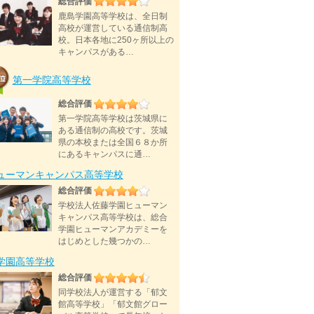
総合評価
鹿島学園高等学校は、全日制
高校が運営している通信制高
校。日本各地に250ヶ所以上の
キャンパスがある…
第一学院高等学校
総合評価
第一学院高等学校は茨城県に
ある通信制の高校です。茨城
県の本校または全国６８か所
にあるキャンパスに通…
ューマンキャンパス高等学校
総合評価
学校法人佐藤学園ヒューマン
キャンパス高等学校は、総合
学園ヒューマンアカデミーを
はじめとした幾つかの…
D学園高等学校
総合評価
同学校法人が運営する「郁文
館高等学校」「郁文館グロー