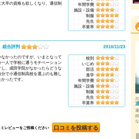
に大卒の資格も欲しくなり、通信制
年間学費
施設・設備
制服
先生
卒業率
総合評判
2016/11/23
いなかったのですが、いまとなって
校則
分一人で学校に通うモチベーション
いじめ
すし、成田学院がなかったらどうな
部活
自分で小通信制高校を選ぶのも難し
進学
たかったです。
年間学費
施設・設備
制服
先生
2
卒業率
口コミを投稿する
コミレビューをご投稿ください