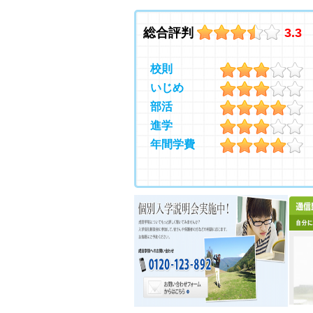
総合評判
3.3
校則
いじめ
部活
進学
年間学費