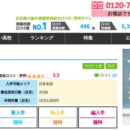
496
5,
い高校
ランキング
特集
エ
サポート校
私立
3.3
口コミ
3件
総合口コミ・評判
入学可能エリア
日本全国
最低登校日数（目安）
月2回
年間学費（目安）
16万2,000円
新入学
転入学
編入学
随時
随時
随時