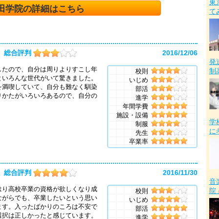
東
田学院の詳細はこちら
て
総合評判
2016/12/06
発
したので、自分は周りよりすこし年
制
校則
といろんな世代がいて驚きました。
いじめ
を満喫していて、自分も難なく馴染
部活
りかたがいろいろあるので、自分の
進学
年間学費
施設・設備
学
制服
に
先生
卒業率
総合評判
2016/11/30
音
はり高校卒業の資格が欲しくなり成
院
校則
ながらでも、卒業したいという思い
いじめ
ます。入ったばかりのころは不安で
部活
選択は正しかったと感じています。
進学