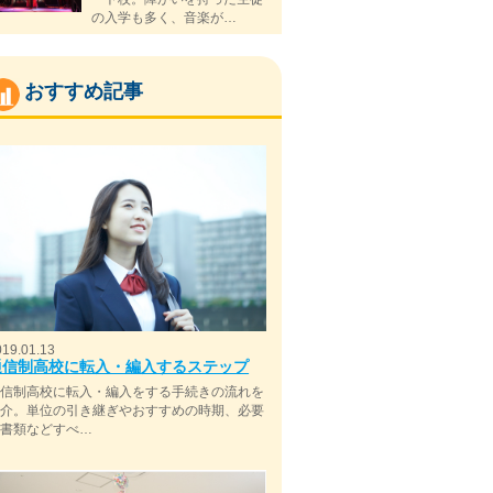
の入学も多く、音楽が…
おすすめ記事
019.01.13
通信制高校に転入・編入するステップ
通信制高校に転入・編入をする手続きの流れを
紹介。単位の引き継ぎやおすすめの時期、必要
な書類などすべ…