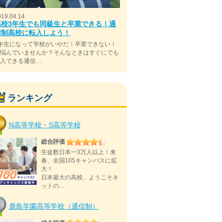
019.04.14
高校3年生でも同級生と卒業できる！通
信制高校に転入しよう！
年生になって学校がいやだ！卒業できない！
と悩んでいませんか？そんなときはすぐにでも
転入できる通信…
ランキング
N高等学校・S高等学校
総合評価
生徒数日本一3万人以上！来
春、全国105キャンパスに拡
大！
日本最大の高校、ようこそネ
ットの…
鹿島学園高等学校（通信制）