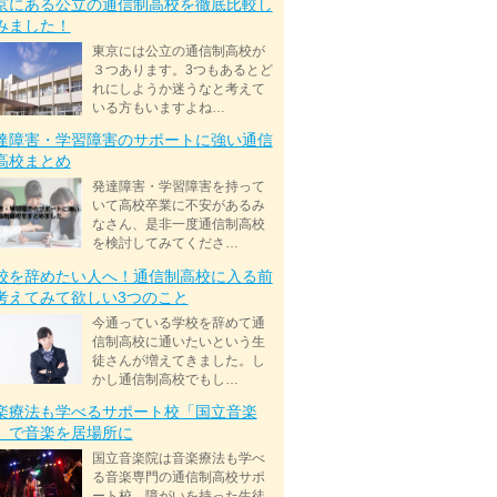
京にある公立の通信制高校を徹底比較し
みました！
東京には公立の通信制高校が
３つあります。3つもあるとど
れにしようか迷うなと考えて
いる方もいますよね…
達障害・学習障害のサポートに強い通信
高校まとめ
発達障害・学習障害を持って
いて高校卒業に不安があるみ
なさん、是非一度通信制高校
を検討してみてくださ…
校を辞めたい人へ！通信制高校に入る前
考えてみて欲しい3つのこと
今通っている学校を辞めて通
信制高校に通いたいという生
徒さんが増えてきました。し
かし通信制高校でもし…
楽療法も学べるサポート校「国立音楽
」で音楽を居場所に
国立音楽院は音楽療法も学べ
る音楽専門の通信制高校サポ
ート校。障がいを持った生徒