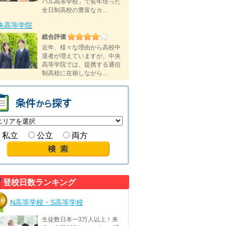
バル高等学校」で長年培った
全日制高校の豊富なカ…
央高等学院
総合評価
近年、様々な理由から高校中
退者が増えていますが、中央
高等学院では、提携する通信
制高校に在籍しながら…
私立
公立
両方
登校日数ランキング
N高等学校・S高等学校
生徒数日本一3万人以上！来