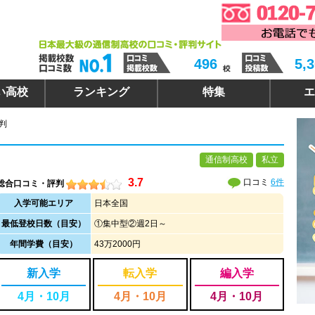
496
5,
い高校
ランキング
特集
エ
判
通信制高校
私立
3.7
口コミ
6件
総合口コミ・評判
入学可能エリア
日本全国
最低登校日数（目安）
①集中型②週2日～
年間学費（目安）
43万2000円
新入学
転入学
編入学
4月・10月
4月・10月
4月・10月