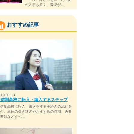
の入学も多く、音楽が…
おすすめ記事
019.01.13
通信制高校に転入・編入するステップ
通信制高校に転入・編入をする手続きの流れを
紹介。単位の引き継ぎやおすすめの時期、必要
な書類などすべ…