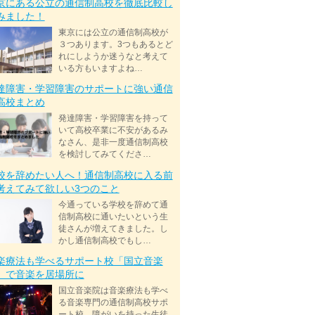
京にある公立の通信制高校を徹底比較し
みました！
東京には公立の通信制高校が
３つあります。3つもあるとど
れにしようか迷うなと考えて
いる方もいますよね…
達障害・学習障害のサポートに強い通信
高校まとめ
発達障害・学習障害を持って
いて高校卒業に不安があるみ
なさん、是非一度通信制高校
を検討してみてくださ…
校を辞めたい人へ！通信制高校に入る前
考えてみて欲しい3つのこと
今通っている学校を辞めて通
信制高校に通いたいという生
徒さんが増えてきました。し
かし通信制高校でもし…
楽療法も学べるサポート校「国立音楽
」で音楽を居場所に
国立音楽院は音楽療法も学べ
る音楽専門の通信制高校サポ
ート校。障がいを持った生徒