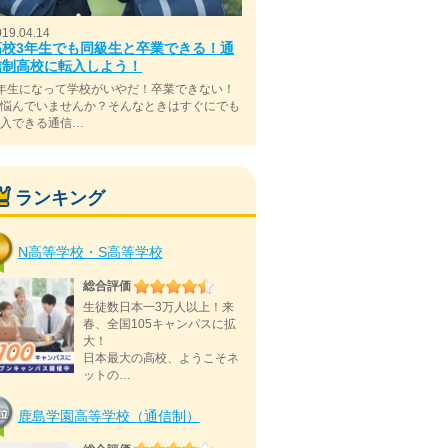
019.04.14
高校3年生でも同級生と卒業できる！通
信制高校に転入しよう！
年生になって学校がいやだ！卒業できない！
と悩んでいませんか？そんなときはすぐにでも
転入できる通信…
ランキング
N高等学校・S高等学校
総合評価
生徒数日本一3万人以上！来
春、全国105キャンパスに拡
大！
日本最大の高校、ようこそネ
ットの…
鹿島学園高等学校（通信制）