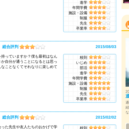
進学
年間学費
施設・設備
制服
先生
卒業率
総合評判
2015/08/03
を持っていますか？僕も最初はなん
校則
さか自分が通うことになるとは思っ
いじめ
んなことなくてそれなりに楽しめて
部活
進学
年間学費
施設・設備
制服
2
先生
卒業率
総合評判
2015/02/02
会った先生や友人たちのおかげで学
校則