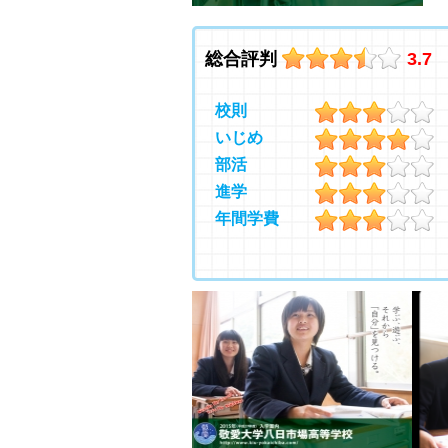
総合評判
3.7
校則
いじめ
部活
進学
年間学費