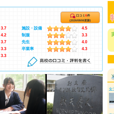
口コミ
6
件
(2026/08/06更新)
3.7
施設・設備
4.5
4.2
制服
3.3
3.7
先生
4.0
3.3
卒業率
4.3
3.3
女