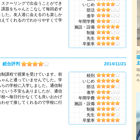
。スクーリングで出会うことができ
いじめ
、課題をちゃんとこなして毎回必ず
部活
ました。友人達に会えるのも楽しか
進学
教えてくれるのでわかりやすくて学
年間学費
施設・設備
制服
先生
卒業率
2
総合評判
2014/11/21
信制課程で授業を受けています。前
校則
ちゃんと通っていませんでした。学
いじめ
ちらの学校に入学しました。通信制
部活
かという不安もありましたが、通信
進学
学校へ毎日行かなくても良いおかげ
年間学費
合わせて接してくれるので学校に行
施設・設備
制服
先生
卒業率