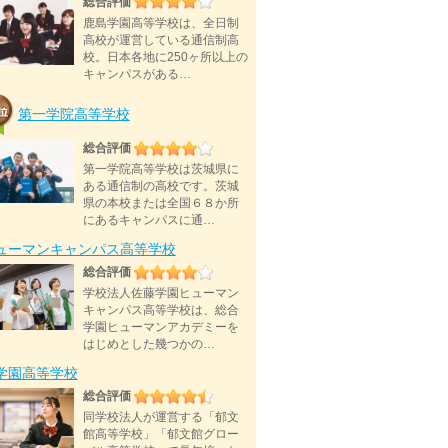
総合評価
鹿島学園高等学校は、全日制
高校が運営している通信制高
校。日本各地に250ヶ所以上の
キャンパスがある…
第一学院高等学校
総合評価
第一学院高等学校は茨城県に
ある通信制の高校です。茨城
県の本校または全国６８か所
にあるキャンパスに通…
ューマンキャンパス高等学校
総合評価
学校法人佐藤学園ヒューマン
キャンパス高等学校は、総合
学園ヒューマンアカデミーを
はじめとした幾つかの…
D学園高等学校
総合評価
同学校法人が運営する「郁文
館高等学校」「郁文館グロー