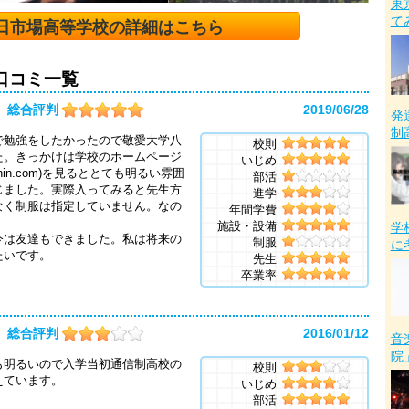
東
て
日市場高等学校の詳細はこちら
口コミ一覧
総合評判
2019/06/28
発
制
勉強をしたかったので敬愛大学八
校則
た。きっかけは学校のホームページ
いじめ
ba-tsushin.com)を見るととても明るい雰囲
部活
じました。実際入ってみると先生方
進学
なく制服は指定していません。なの
年間学費
施設・設備
学
は友達もできました。私は将来の
制服
に
たいです。
先生
卒業率
総合評判
2016/01/12
音
院
も明るいので入学当初通信制高校の
校則
えています。
いじめ
部活