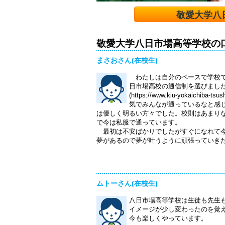
敬愛大学八
敬愛大学八日市場高等学校の
まさおさん(在校生)
わたしは自分のペースで学校で
日市場高校の通信制を選びまし
(https://www.kiu-yokaichi
気でみんなが通っているなと感
は優しく明るい方々でした。校則はあまり
で今は私服で通っています。
最初は不安ばかりでしたがすぐになれて今
夢があるので夢が叶うように頑張っていき
ムトーさん(在校生)
八日市場高等学校は生徒も先生
イメージが少し変わったのを覚
今も楽しくやっています。