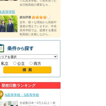
バル高等学校」で長年培った
全日制高校の豊富なカ…
央高等学院
総合評価
近年、様々な理由から高校中
退者が増えていますが、中央
高等学院では、提携する通信
制高校に在籍しながら…
私立
公立
両方
登校日数ランキング
N高等学校・S高等学校
生徒数日本一3万人以上！来