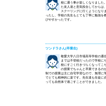
校に通う事が楽しくなりました
た友人達と意気投合してからは
スクーリングに行くようになり
ったし、学校の先生もとても丁寧に勉強を
びやすかったです。
ツンドラさん(卒業生)
敬愛大学八日市場高等学校の通
までは不登校だったので学校に
校にすごく行きづらくなってこ
の授業でちゃんと卒業できるの
制での授業は主に自宅学習なので、無理に
でとても精神的に楽です。先生達も生徒に
っても自然体で過ごすことができました。