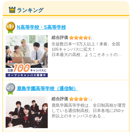
ランキング
N高等学校・S高等学校
総合評価
生徒数日本一3万人以上！来春、全国
105キャンパスに拡大！
日本最大の高校、ようこそネットの…
鹿島学園高等学校（通信制）
総合評価
鹿島学園高等学校は、全日制高校が運営
している通信制高校。日本各地に250ヶ
所以上のキャンパスがある…