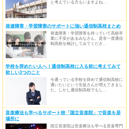
と考えている方もいますよね…
発達障害・学習障害のサポートに強い通信制高校まとめ
発達障害・学習障害を持っていて高校卒
業に不安があるみなさん、是非一度通信
制高校を検討してみてくださ…
学校を辞めたい人へ！通信制高校に入る前に考えてみて
欲しい3つのこと
今通っている学校を辞めて通信制高校に
通いたいという生徒さんが増えてきまし
た。しかし通信制高校でもし…
音楽療法も学べるサポート校「国立音楽院」で音楽を居
場所に
国立音楽院は音楽療法も学べる音楽専門