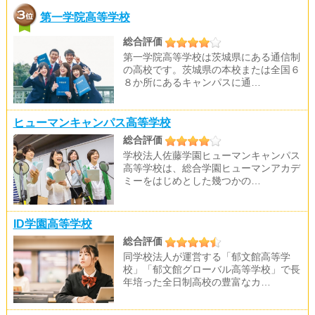
第一学院高等学校
総合評価
第一学院高等学校は茨城県にある通信制
の高校です。茨城県の本校または全国６
８か所にあるキャンパスに通…
ヒューマンキャンパス高等学校
総合評価
学校法人佐藤学園ヒューマンキャンパス
高等学校は、総合学園ヒューマンアカデ
ミーをはじめとした幾つかの…
ID学園高等学校
総合評価
同学校法人が運営する「郁文館高等学
校」「郁文館グローバル高等学校」で長
年培った全日制高校の豊富なカ…