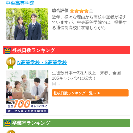
中央高等学院
総合評価
近年、様々な理由から高校中退者が増え
ていますが、中央高等学院では、提携す
る通信制高校に在籍しながら…
登校日数ランキング
N高等学校・S高等学校
生徒数日本一3万人以上！来春、全国
105キャンパスに拡大！
日…
登校日数ランキング一覧へ ▶
卒業率ランキング