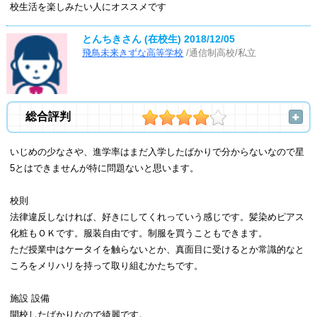
校生活を楽しみたい人にオススメです
とんちきさん (在校生)
2018/12/05
飛鳥未来きずな高等学校
/通信制高校/私立
総合評判
いじめの少なさや、進学率はまだ入学したばかりで分からないなので星
5とはできませんが特に問題ないと思います。
校則
法律違反しなければ、好きにしてくれっていう感じです。髪染めピアス
化粧もＯＫです。服装自由です。制服を買うこともできます。
ただ授業中はケータイを触らないとか、真面目に受けるとか常識的なと
ころをメリハリを持って取り組むかたちです。
施設 設備
開校したばかりなので綺麗です。