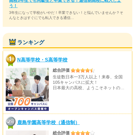
高校3年生でも同級生と卒業できる！通信制高校に転入しよ
う！
3年生になって学校がいやだ！卒業できない！と悩んでいませんか？そ
んなときはすぐにでも転入できる通信…
ランキング
N高等学校・S高等学校
総合評価
生徒数日本一3万人以上！来春、全国
105キャンパスに拡大！
日本最大の高校、ようこそネットの…
鹿島学園高等学校（通信制）
総合評価