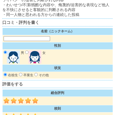
・わいせつ/不潔/残酷な内容や、侮蔑的/迫害的な表現など他人
を不快にさせると客観的に判断される内容
・同一人物と思われる方からの連続した投稿
口コミ・評判を書く
名前（ニックネーム）
性別
男
女
状況
在校生
卒業生
その他
評価をする
総合評判
校則