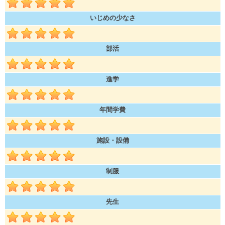
いじめの少なさ
部活
進学
年間学費
施設・設備
制服
先生