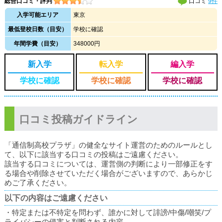
総合口コミ・評判
口コミ
9件
入学可能エリア
東京
最低登校日数（目安）
学校に確認
年間学費（目安）
348000円
新入学
転入学
編入学
学校に確認
学校に確認
学校に確認
口コミ投稿ガイドライン
「通信制高校プラザ」の健全なサイト運営のためのルールとし
て、以下に該当する口コミの投稿はご遠慮ください。
該当する口コミについては、運営側の判断により一部修正をす
る場合や削除させていただく場合がございますので、あらかじ
めご了承ください。
以下の内容はご遠慮ください
・特定または不特定を問わず、誰かに対して誹謗/中傷/嘲笑/プ
ライバシーの侵害と判断される内容