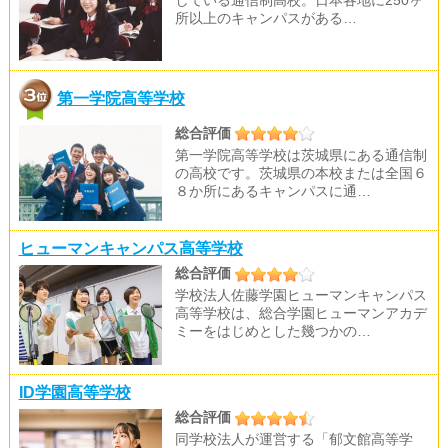
している通信制高校。日本各地に250ヶ
所以上のキャンパスがある…
第一学院高等学校
総合評価
第一学院高等学校は茨城県にある通信制
の高校です。茨城県の本校または全国６
８か所にあるキャンパスに通…
ヒューマンキャンパス高等学校
総合評価
学校法人佐藤学園ヒューマンキャンパス
高等学校は、総合学園ヒューマンアカデ
ミーをはじめとした幾つかの…
ID学園高等学校
総合評価
同学校法人が運営する「郁文館高等学