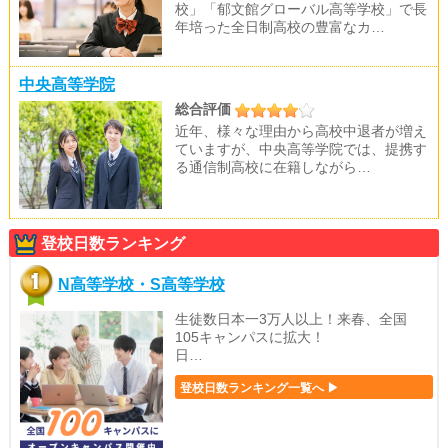
校」「郁文館グローバル高等学校」で長
年培った全日制高校の豊富なカ…
中央高等学院
総合評価
近年、様々な理由から高校中退者が増え
ていますが、中央高等学院では、提携す
る通信制高校に在籍しながら…
登校日数ランキング
N高等学校・S高等学校
生徒数日本一3万人以上！来春、全国
105キャンパスに拡大！
日…
登校日数ランキング一覧へ ▶