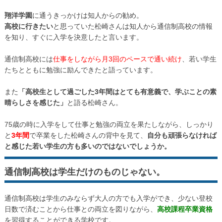
翔洋学園
に通うきっかけは知人からの勧め。
高校に行きたい
と思っていた松崎さんは知人から通信制高校の情報
を知り、すぐに入学を決意したと言います。
通信制高校には
仕事をしながら月3回のペースで通い続け
、若い学生
たちとともに勉強に励んできたと語っています。
また
「高校生として過ごした3年間はとても有意義で、学ぶことの素
晴らしさを感じた」
と語る松崎さん。
75歳の時に入学をして仕事と勉強の両立を果たしながら、しっかり
と
3年間
で卒業をした松崎さんの背中を見て、
自分も頑張らなければ
と感じた若い学生の方も多いのではないでしょうか。
通信制高校は学生だけのものじゃない。
通信制高校は学生のみならず大人の方でも入学ができ、少ない登校
日数で済むことから仕事との両立を図りながら、
高校課程卒業資格
を習得することができる学校です。