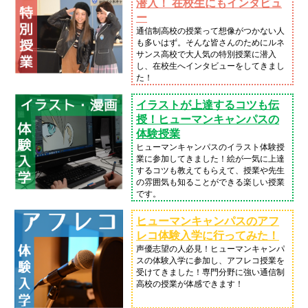
潜入！ 在校生にもインタビュ
ー
通信制高校の授業って想像がつかない人
も多いはず。そんな皆さんのためにルネ
サンス高校で大人気の特別授業に潜入
し、在校生へインタビューをしてきまし
た！
イラストが上達するコツも伝
授！ヒューマンキャンパスの
体験授業
ヒューマンキャンパスのイラスト体験授
業に参加してきました！絵が一気に上達
するコツも教えてもらえて、授業や先生
の雰囲気も知ることができる楽しい授業
です。
ヒューマンキャンパスのアフ
レコ体験入学に行ってみた！
声優志望の人必見！ヒューマンキャンパ
スの体験入学に参加し、アフレコ授業を
受けてきました！専門分野に強い通信制
高校の授業が体感できます！