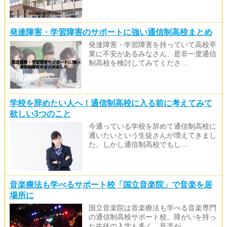
発達障害・学習障害のサポートに強い通信制高校まとめ
発達障害・学習障害を持っていて高校卒
業に不安があるみなさん、是非一度通信
制高校を検討してみてくださ…
学校を辞めたい人へ！通信制高校に入る前に考えてみて
欲しい3つのこと
今通っている学校を辞めて通信制高校に
通いたいという生徒さんが増えてきまし
た。しかし通信制高校でもし…
音楽療法も学べるサポート校「国立音楽院」で音楽を居
場所に
国立音楽院は音楽療法も学べる音楽専門
の通信制高校サポート校。障がいを持っ
た生徒の入学も多く、音楽が…