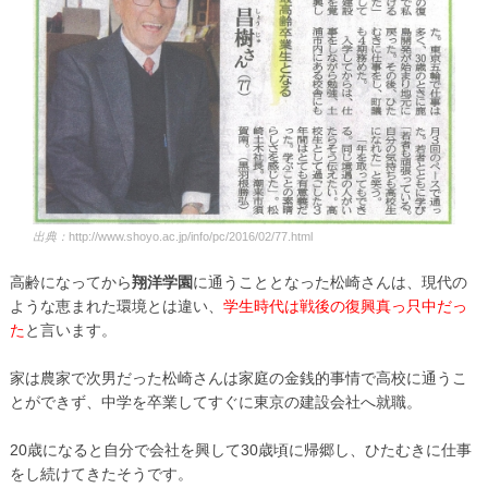
出典：
http://www.shoyo.ac.jp/info/pc/2016/02/77.html
高齢になってから
翔洋学園
に通うこととなった松崎さんは、現代の
ような恵まれた環境とは違い、
学生時代は戦後の復興真っ只中だっ
た
と言います。
家は農家で次男だった松崎さんは家庭の金銭的事情で高校に通うこ
とができず、中学を卒業してすぐに東京の建設会社へ就職。
20歳になると自分で会社を興して30歳頃に帰郷し、ひたむきに仕事
をし続けてきたそうです。