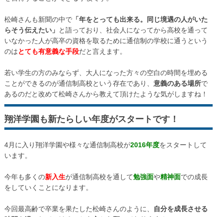
松崎さんも新聞の中で
「年をとっても出来る。同じ境遇の人がいた
らそう伝えたい」
と語っており、社会人になってから高校を通って
いなかった人が高卒の資格を取るために通信制の学校に通うという
のは
とても有意義な手段
だと言えます。
若い学生の方のみならず、大人になった方々の空白の時間を埋める
ことができるのが通信制高校という存在であり、
意義のある場所
で
あるのだと改めて松崎さんから教えて頂けたような気がしますね！
翔洋学園も新たらしい年度がスタートです！
4月に入り翔洋学園や様々な通信制高校が
2016年度
をスタートして
います。
今年も多くの
新入生
が通信制高校を通して
勉強面
や
精神面
での成長
をしていくことになります。
今回最高齢で卒業を果たした松崎さんのように、
自分を成長させる