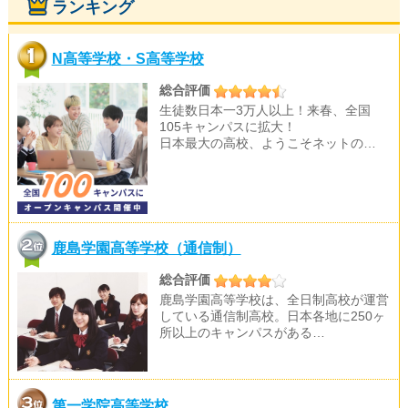
ランキング
N高等学校・S高等学校
総合評価
生徒数日本一3万人以上！来春、全国
105キャンパスに拡大！
日本最大の高校、ようこそネットの…
鹿島学園高等学校（通信制）
総合評価
鹿島学園高等学校は、全日制高校が運営
している通信制高校。日本各地に250ヶ
所以上のキャンパスがある…
第一学院高等学校