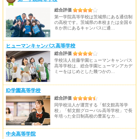
総合評価
第一学院高等学校は茨城県にある通信制
の高校です。茨城県の本校または全国６
８か所にあるキャンパスに通…
ヒューマンキャンパス高等学校
総合評価
学校法人佐藤学園ヒューマンキャンパス
高等学校は、総合学園ヒューマンアカデ
ミーをはじめとした幾つかの…
ID学園高等学校
総合評価
同学校法人が運営する「郁文館高等学
校」「郁文館グローバル高等学校」で長
年培った全日制高校の豊富なカ…
中央高等学院