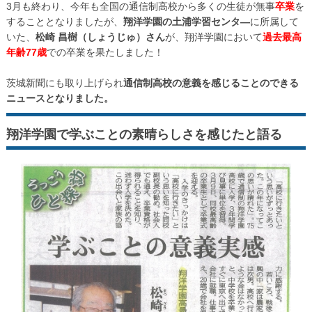
3月も終わり、今年も全国の通信制高校から多くの生徒が無事
卒業
を
することとなりましたが、
翔洋学園の土浦学習センタ―
に所属して
いた、
松崎 昌樹（しょうじゅ）さん
が、翔洋学園において
過去最高
年齢77歳
での卒業を果たしました！
茨城新聞にも取り上げられ
通信制高校の意義を感じることのできる
ニュースとなりました。
翔洋学園で学ぶことの素晴らしさを感じたと語る