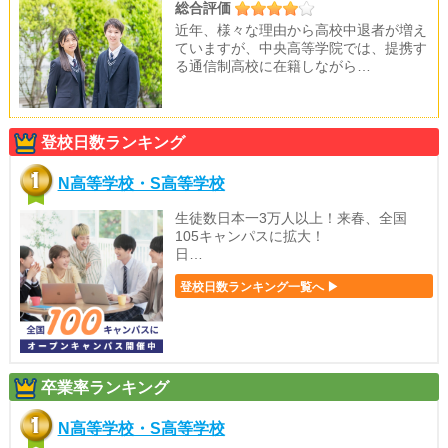
総合評価
近年、様々な理由から高校中退者が増え
ていますが、中央高等学院では、提携す
る通信制高校に在籍しながら…
登校日数ランキング
N高等学校・S高等学校
生徒数日本一3万人以上！来春、全国
105キャンパスに拡大！
日…
登校日数ランキング一覧へ ▶
卒業率ランキング
N高等学校・S高等学校