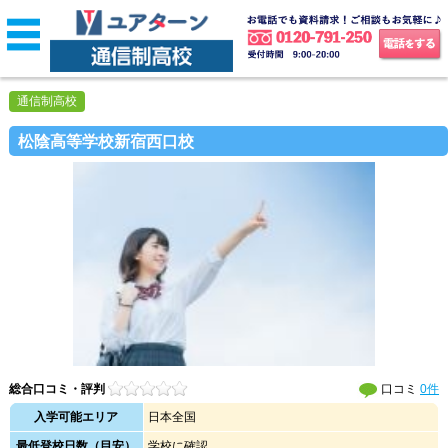
通信制高校
松陰高等学校新宿西口校
総合口コミ・評判
口コミ
0件
入学可能エリア
日本全国
最低登校日数（目安）
学校に確認