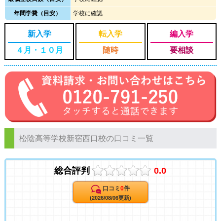
年間学費（目安）
学校に確認
新入学
転入学
編入学
４月・１０月
随時
要相談
松陰高等学校新宿西口校の口コミ一覧
総合評判
0.0
口コミ
0
件
(2026/08/06更新)