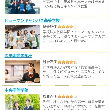
の高校です。茨城県の本校または全国６
８か所にあるキャンパスに通…
ヒューマンキャンパス高等学校
総合評価
学校法人佐藤学園ヒューマンキャンパス
高等学校は、総合学園ヒューマンアカデ
ミーをはじめとした幾つかの…
ID学園高等学校
総合評価
同学校法人が運営する「郁文館高等学
校」「郁文館グローバル高等学校」で長
年培った全日制高校の豊富なカ…
中央高等学院
総合評価
近年、様々な理由から高校中退者が増え
ていますが、中央高等学院では、提携す