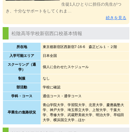
生徒1人ひとりに担任の先生がつ
き、十分なサポートをしてくれま…
続きを見る
松陰高等学校新宿西口校基本情報
所在地
東京都新宿区西新宿7-16-6 森正ビル１・２階
入学可能エリア
日本全国
スクーリング（通
個人に合わせたスケジュール
学）
制服
なし
部活動
学校に確認
学科・コース
通信コース・通学コース
青山学院大学、学習院大学、北里大学、慶應義塾大
学、神戸大学、埼玉県立大学、上智大学、千葉大
卒業生の進路状況
学、専修大学、武蔵野美術大学、明治大学、早稲田
大学、横浜国立大学…ほか