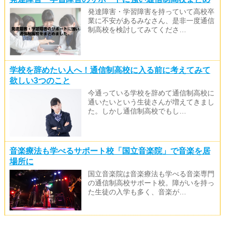
発達障害・学習障害を持っていて高校卒
業に不安があるみなさん、是非一度通信
制高校を検討してみてくださ…
学校を辞めたい人へ！通信制高校に入る前に考えてみて
欲しい3つのこと
今通っている学校を辞めて通信制高校に
通いたいという生徒さんが増えてきまし
た。しかし通信制高校でもし…
音楽療法も学べるサポート校「国立音楽院」で音楽を居
場所に
国立音楽院は音楽療法も学べる音楽専門
の通信制高校サポート校。障がいを持っ
た生徒の入学も多く、音楽が…