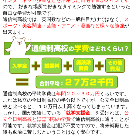
インターネット授業などを活用した自宅学習がメインです
ので、 好きな場所で好きなタイミングで勉強するといった
自由な学習が可能です。
通信制高校では、英国数などの一般科目だけではなく、
ス
ポーツ・美容関連・芸能・アニメ・漫画など様々な勉強
が
出来ます。
通信制高校の平均学費は
年間２０～３０万円
くらいです。
これは私立の全日制高校の半分以下ですが、公立全日制高
校と比べると、 １０万円以上高くなってしまっています。
しかし、国が支給している「
就学支援金
」を受ければ、
公
立全日制高校とほぼ同額の学費
で通信制高校に通うことが
可能です。就学支援金は返済不要ですので、将来就職した
後も返済に苦しむということはなく安心です。