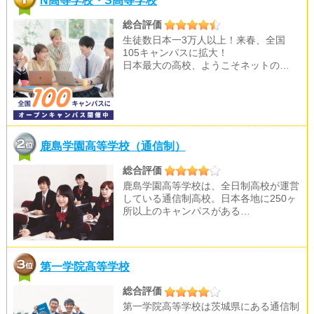
総合評価
生徒数日本一3万人以上！来春、全国
105キャンパスに拡大！
日本最大の高校、ようこそネットの…
鹿島学園高等学校（通信制）
総合評価
鹿島学園高等学校は、全日制高校が運営
している通信制高校。日本各地に250ヶ
所以上のキャンパスがある…
第一学院高等学校
総合評価
第一学院高等学校は茨城県にある通信制