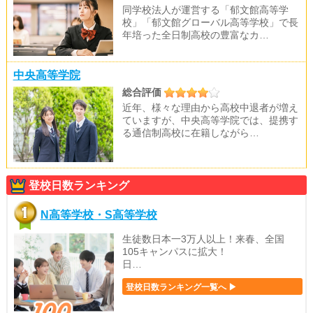
同学校法人が運営する「郁文館高等学
校」「郁文館グローバル高等学校」で長
年培った全日制高校の豊富なカ…
中央高等学院
総合評価
近年、様々な理由から高校中退者が増え
ていますが、中央高等学院では、提携す
る通信制高校に在籍しながら…
登校日数ランキング
N高等学校・S高等学校
生徒数日本一3万人以上！来春、全国
105キャンパスに拡大！
日…
登校日数ランキング一覧へ ▶