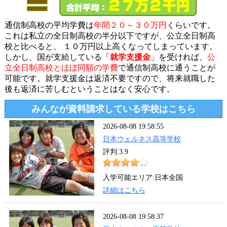
通信制高校の平均学費は
年間２０～３０万円
くらいです。
これは私立の全日制高校の半分以下ですが、公立全日制高
校と比べると、 １０万円以上高くなってしまっています。
しかし、国が支給している「
就学支援金
」を受ければ、
公
立全日制高校とほぼ同額の学費
で通信制高校に通うことが
可能です。就学支援金は返済不要ですので、将来就職した
後も返済に苦しむということはなく安心です。
みんなが資料請求している学校はこちら