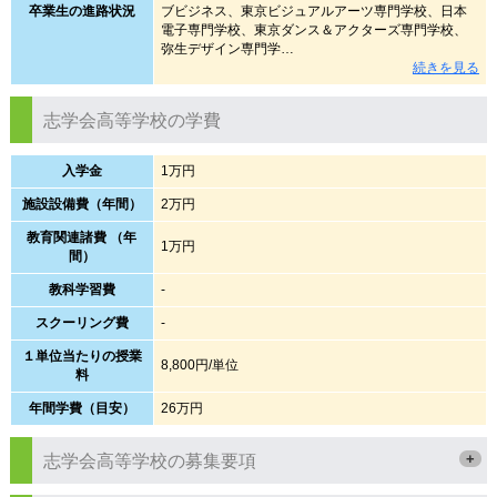
卒業生の進路状況
ブビジネス、東京ビジュアルアーツ専門学校、日本
電子専門学校、東京ダンス＆アクターズ専門学校、
弥生デザイン専門学…
続きを見る
志学会高等学校の学費
入学金
1万円
施設設備費（年間）
2万円
教育関連諸費 （年
1万円
間）
教科学習費
-
スクーリング費
-
１単位当たりの授業
8,800円/単位
料
年間学費（目安）
26万円
+
志学会高等学校の募集要項