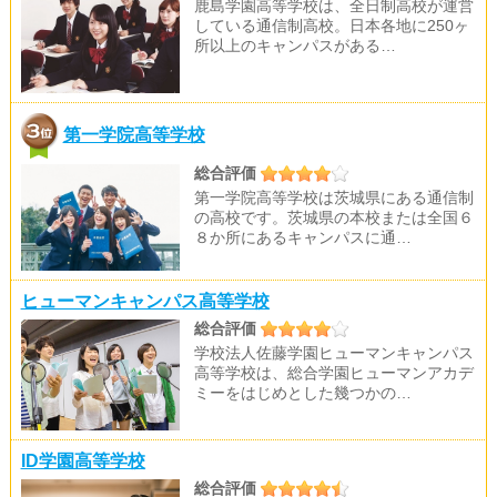
鹿島学園高等学校は、全日制高校が運営
している通信制高校。日本各地に250ヶ
所以上のキャンパスがある…
第一学院高等学校
総合評価
第一学院高等学校は茨城県にある通信制
の高校です。茨城県の本校または全国６
８か所にあるキャンパスに通…
ヒューマンキャンパス高等学校
総合評価
学校法人佐藤学園ヒューマンキャンパス
高等学校は、総合学園ヒューマンアカデ
ミーをはじめとした幾つかの…
ID学園高等学校
総合評価