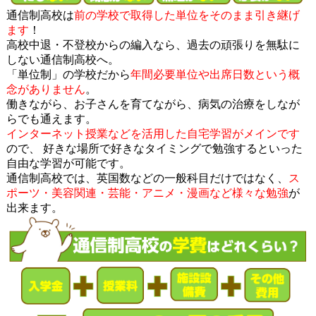
通信制高校は
前の学校で取得した単位をそのまま引き継げ
ます
！
高校中退・不登校からの編入なら、過去の頑張りを無駄に
しない通信制高校へ。
「単位制」の学校だから
年間必要単位や出席日数という概
念がありません
。
働きながら、お子さんを育てながら、病気の治療をしなが
らでも通えます。
インターネット授業などを活用した自宅学習がメインです
ので、 好きな場所で好きなタイミングで勉強するといった
自由な学習が可能です。
通信制高校では、英国数などの一般科目だけではなく、
ス
ポーツ・美容関連・芸能・アニメ・漫画など様々な勉強
が
出来ます。