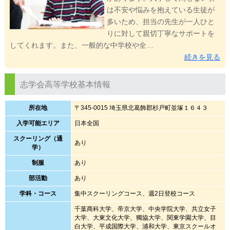
は不安や悩みを抱えている生徒が
多いため、担当の先生が一人ひと
りに対して親切丁寧なサポートを
してくれます。また、一般的な中学校や全…
続きを見る
志学会高等学校基本情報
所在地
〒345-0015 埼玉県北葛飾郡杉戸町並塚１６４３
入学可能エリア
日本全国
スクーリング（通
あり
学）
制服
あり
部活動
あり
学科・コース
集中スクーリングコース、週2日登校コース
千葉商科大学、帝京大学、中央学院大学、共立女子
大学、大東文化大学、獨協大学、関東学園大学、目
白大学、平成国際大学、浦和大学、東京スクールオ