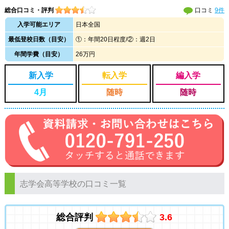
総合口コミ・評判
口コミ
9件
入学可能エリア
日本全国
最低登校日数（目安）
①：年間20日程度/②：週2日
年間学費（目安）
26万円
新入学
転入学
編入学
4月
随時
随時
志学会高等学校の口コミ一覧
総合評判
3.6