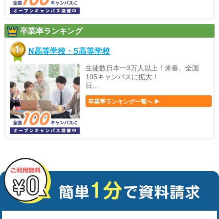
卒業率ランキング
N高等学校・S高等学校
生徒数日本一3万人以上！来春、全国
105キャンパスに拡大！
日…
卒業率ランキング一覧へ ▶