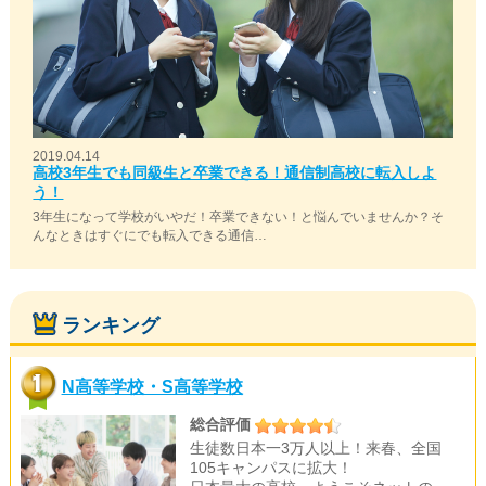
2019.04.14
高校3年生でも同級生と卒業できる！通信制高校に転入しよ
う！
3年生になって学校がいやだ！卒業できない！と悩んでいませんか？そ
んなときはすぐにでも転入できる通信…
ランキング
N高等学校・S高等学校
総合評価
生徒数日本一3万人以上！来春、全国
105キャンパスに拡大！