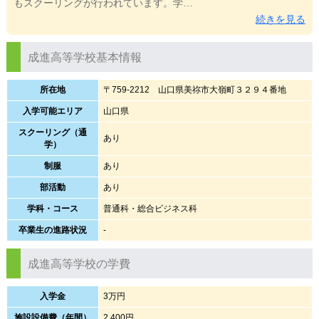
もスクーリングが行われています。学…
続きを見る
成進高等学校基本情報
所在地
〒759-2212 山口県美祢市大嶺町３２９４番地
入学可能エリア
山口県
スクーリング（通
あり
学）
制服
あり
部活動
あり
学科・コース
普通科・総合ビジネス科
卒業生の進路状況
-
成進高等学校の学費
入学金
3万円
施設設備費（年間）
2,400円