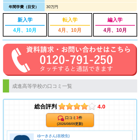
年間学費（目安）
30万円
新入学
転入学
編入学
4月、10月
4月、10月
4月、10月
成進高等学校の口コミ一覧
総合評判
4.0
口コミ
3
件
(2026/08/09更新)
ゆーきさん(在校生)