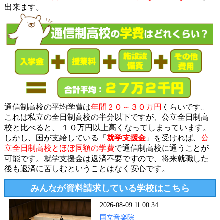
出来ます。
通信制高校の平均学費は
年間２０～３０万円
くらいです。
これは私立の全日制高校の半分以下ですが、公立全日制高
校と比べると、 １０万円以上高くなってしまっています。
しかし、国が支給している「
就学支援金
」を受ければ、
公
立全日制高校とほぼ同額の学費
で通信制高校に通うことが
可能です。就学支援金は返済不要ですので、将来就職した
後も返済に苦しむということはなく安心です。
みんなが資料請求している学校はこちら