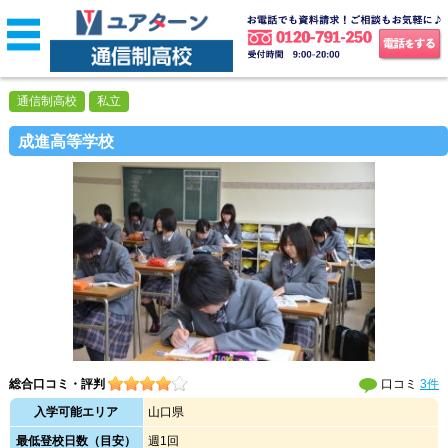
通信制高校
私立
成進高等学校
総合口コミ・評判
口コミ
3件
入学可能エリア
山口県
最低登校日数（目安）
週1回