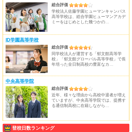
総合評価
学校法人佐藤学園ヒューマンキャンパス
高等学校は、総合学園ヒューマンアカデ
ミーをはじめとした幾つかの…
ID学園高等学校
総合評価
同学校法人が運営する「郁文館高等学
校」「郁文館グローバル高等学校」で長
年培った全日制高校の豊富なカ…
中央高等学院
総合評価
近年、様々な理由から高校中退者が増え
ていますが、中央高等学院では、提携す
る通信制高校に在籍しながら…
登校日数ランキング