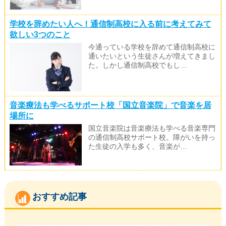
学校を辞めたい人へ！通信制高校に入る前に考えてみて
欲しい3つのこと
今通っている学校を辞めて通信制高校に
通いたいという生徒さんが増えてきまし
た。しかし通信制高校でもし…
音楽療法も学べるサポート校「国立音楽院」で音楽を居
場所に
国立音楽院は音楽療法も学べる音楽専門
の通信制高校サポート校。障がいを持っ
た生徒の入学も多く、音楽が…
おすすめ記事