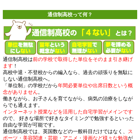
通信制高校って何？
通信制高校は
前の学校で取得した単位をそのまま引き継げ
ます
！
高校中退・不登校からの編入なら、過去の頑張りを無駄に
しない通信制高校へ。
「単位制」の学校だから
年間必要単位や出席日数という概
念がありません
。
働きながら、お子さんを育てながら、病気の治療をしなが
らでも通えます。
インターネット授業などを活用した自宅学習がメインです
ので、 好きな場所で好きなタイミングで勉強するといった
自由な学習が可能です。
通信制高校では、英国数などの一般科目だけではなく、
ス
ポーツ・美容関連・芸能・アニメ・漫画など様々な勉強
が