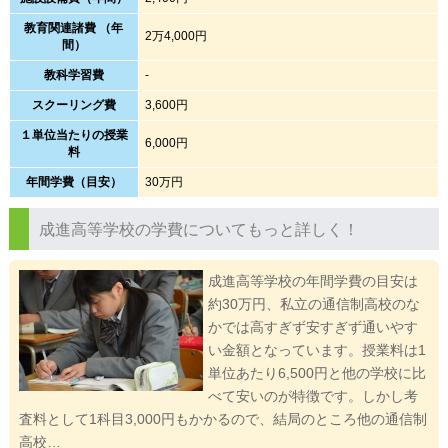
教育関連諸費 （年
2万4,000円
間）
教科学習費
-
スクーリング費
3,600円
１単位当たりの授業
6,000円
料
年間学費（目安）
30万円
成進高等学校の学費についてもっと詳しく！
成進高等学校の年間学費の目安は
約30万円、私立の通信制高校のな
かでは高すぎず安すぎず通いやす
い金額となっています。授業料は1
単位あたり6,500円と他の学校に比
べて安いのが特徴です。しかし考
査料として1科目3,000円もかかるので、結局のところ他の通信制
高校…