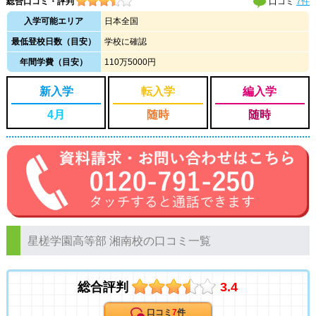
総合口コミ・評判
口コミ
7件
入学可能エリア
日本全国
最低登校日数（目安）
学校に確認
年間学費（目安）
110万5000円
新入学
転入学
編入学
4月
随時
随時
星槎学園高等部 湘南校の口コミ一覧
総合評判
3.4
口コミ
7
件