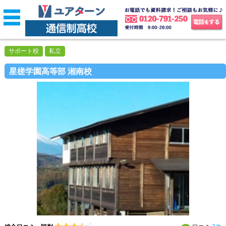
サポート校
私立
星槎学園高等部 湘南校