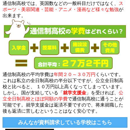
通信制高校では、英国数などの一般科目だけではなく、
ス
ポーツ・美容関連・芸能・アニメ・漫画など様々な勉強
が
出来ます。
通信制高校の平均学費は
年間２０～３０万円
くらいです。
これは私立の全日制高校の半分以下ですが、公立全日制高
校と比べると、 １０万円以上高くなってしまっています。
しかし、国が支給している「
就学支援金
」を受ければ、
公
立全日制高校とほぼ同額の学費
で通信制高校に通うことが
可能です。就学支援金は返済不要ですので、将来就職した
後も返済に苦しむということはなく安心です。
みんなが資料請求している学校はこちら