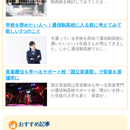
制高校を検討してみてくださ…
学校を辞めたい人へ！通信制高校に入る前に考えてみて
欲しい3つのこと
今通っている学校を辞めて通信制高校に
通いたいという生徒さんが増えてきまし
た。しかし通信制高校でもし…
音楽療法も学べるサポート校「国立音楽院」で音楽を居
場所に
国立音楽院は音楽療法も学べる音楽専門
の通信制高校サポート校。障がいを持っ
た生徒の入学も多く、音楽が…
おすすめ記事