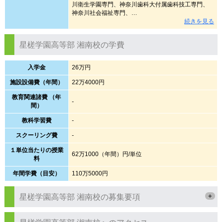
川衛生学園専門、神奈川歯科大付属歯科技工専門、
神奈川社会福祉専門、…
続きを見る
星槎学園高等部 湘南校の学費
入学金
26万円
施設設備費（年間）
22万4000円
教育関連諸費 （年
-
間）
教科学習費
-
スクーリング費
-
１単位当たりの授業
62万1000（年間）円/単位
料
年間学費（目安）
110万5000円
+
星槎学園高等部 湘南校の募集要項