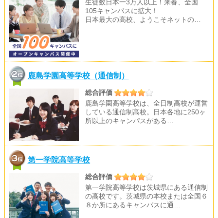
生徒数日本一3万人以上！来春、全国
105キャンパスに拡大！
日本最大の高校、ようこそネットの…
鹿島学園高等学校（通信制）
総合評価
鹿島学園高等学校は、全日制高校が運営
している通信制高校。日本各地に250ヶ
所以上のキャンパスがある…
第一学院高等学校
総合評価
第一学院高等学校は茨城県にある通信制
の高校です。茨城県の本校または全国６
８か所にあるキャンパスに通…