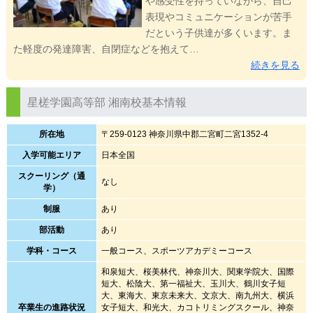
や感受性を持っていながら、自己
表現やコミュニケーションが苦手
だという子供達が多くいます。ま
た軽度の発達障害、自閉症などを抱えて…
続きを見る
星槎学園高等部 湘南校基本情報
所在地
〒259-0123 神奈川県中郡二宮町二宮1352-4
入学可能エリア
日本全国
スクーリング（通
なし
学）
制服
あり
部活動
あり
学科・コース
一般コース、スポーツアカデミーコース
和泉短大、桜美林代、神奈川大、関東学院大、国際
短大、松陰大、第一福祉大、玉川大、鶴川女子短
大、東海大、東京未来大、文京大、南九州大、横浜
卒業生の進路状況
女子短大、和光大、カコトリミングスクール、神奈