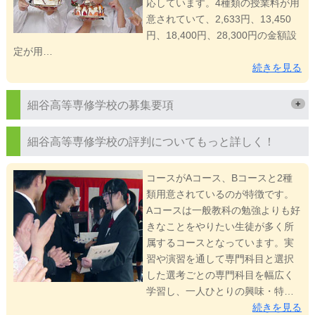
応しています。4種類の授業料が用
意されていて、2,633円、13,450
円、18,400円、28,300円の金額設
定が用…
続きを見る
+
細谷高等専修学校の募集要項
細谷高等専修学校の評判についてもっと詳しく！
コースがAコース、Bコースと2種
類用意されているのが特徴です。
Aコースは一般教科の勉強よりも好
きなことをやりたい生徒が多く所
属するコースとなっています。実
習や演習を通して専門科目と選択
した選考ごとの専門科目を幅広く
学習し、一人ひとりの興味・特…
続きを見る