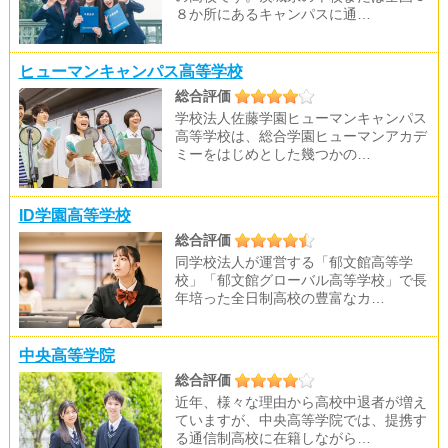
８か所にあるキャンパスに通…
ヒューマンキャンパス高等学校
総合評価
学校法人佐藤学園ヒューマンキャンパス
高等学校は、総合学園ヒューマンアカデ
ミーをはじめとした幾つかの…
ID学園高等学校
総合評価
同学校法人が運営する「郁文館高等学
校」「郁文館グローバル高等学校」で長
年培った全日制高校の豊富なカ…
中央高等学院
総合評価
近年、様々な理由から高校中退者が増え
ていますが、中央高等学院では、提携す
る通信制高校に在籍しながら…