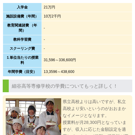
入学金
21万円
施設設備費（年間）
10万2千円
教育関連諸費 （年
-
間）
教科学習費
-
スクーリング費
-
１単位当たりの授業
31,596～336,600円
料
年間学費（目安）
13,3596～438,600
細谷高等専修学校の学費についてもっと詳しく！
県立高校よりは高いですが、私立
高校より安いというのがおおまか
なイメージとなります。
授業料が月28,300円となっていま
すが、収入に応じた金額設定を適