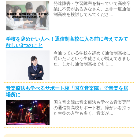
発達障害・学習障害を持っていて高校卒
業に不安があるみなさん、是非一度通信
制高校を検討してみてくださ…
学校を辞めたい人へ！通信制高校に入る前に考えてみて
欲しい3つのこと
今通っている学校を辞めて通信制高校に
通いたいという生徒さんが増えてきまし
た。しかし通信制高校でもし…
音楽療法も学べるサポート校「国立音楽院」で音楽を居
場所に
国立音楽院は音楽療法も学べる音楽専門
の通信制高校サポート校。障がいを持っ
た生徒の入学も多く、音楽が…