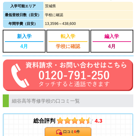
入学可能エリア
茨城県
最低登校日数（目安）
学校に確認
年間学費（目安）
13,3596～438,600
新入学
転入学
編入学
4月
学校に確認
4月
細谷高等専修学校の口コミ一覧
総合評判
4.3
口コミ
6
件