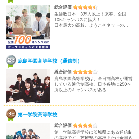
総合評価
生徒数日本一3万人以上！来春、全国
105キャンパスに拡大！
日本最大の高校、ようこそネットの…
鹿島学園高等学校（通信制）
総合評価
鹿島学園高等学校は、全日制高校が運営
している通信制高校。日本各地に250ヶ
所以上のキャンパスがある…
第一学院高等学校
総合評価
第一学院高等学校は茨城県にある通信制
の高校です。茨城県の本校または全国６