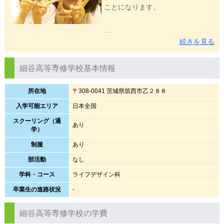
ことになります。
…
続きを見る
細谷高等専修学校基本情報
所在地
〒308-0041 茨城県筑西市乙２８８
入学可能エリア
日本全国
スクーリング（通
あり
学）
制服
あり
部活動
なし
学科・コース
ライフデザイン科
卒業生の進路状況
-
細谷高等専修学校の学費