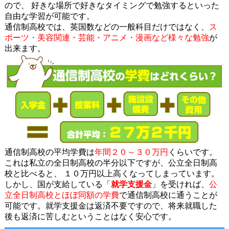
ので、 好きな場所で好きなタイミングで勉強するといった
自由な学習が可能です。
通信制高校では、英国数などの一般科目だけではなく、
ス
ポーツ・美容関連・芸能・アニメ・漫画など様々な勉強
が
出来ます。
通信制高校の平均学費は
年間２０～３０万円
くらいです。
これは私立の全日制高校の半分以下ですが、公立全日制高
校と比べると、 １０万円以上高くなってしまっています。
しかし、国が支給している「
就学支援金
」を受ければ、
公
立全日制高校とほぼ同額の学費
で通信制高校に通うことが
可能です。就学支援金は返済不要ですので、将来就職した
後も返済に苦しむということはなく安心です。