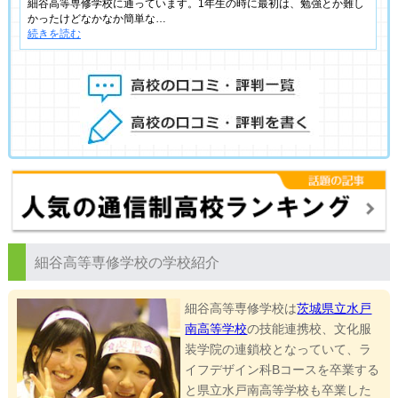
細谷高等専修学校に通っています。1年生の時に最初は、勉強とか難し
かったけどなかなか簡単な…
続きを読む
細谷高等専修学校の学校紹介
細谷高等専修学校は
茨城県立水戸
南高等学校
の技能連携校、文化服
装学院の連鎖校となっていて、ラ
イフデザイン科Bコースを卒業する
と県立水戸南高等学校も卒業した