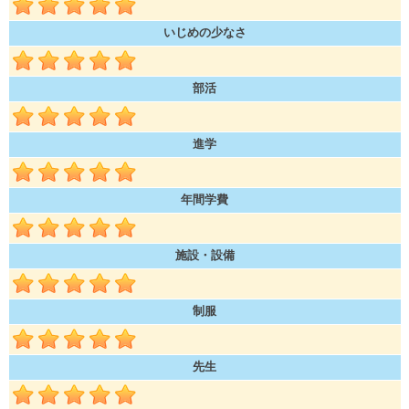
いじめの少なさ
部活
進学
年間学費
施設・設備
制服
先生