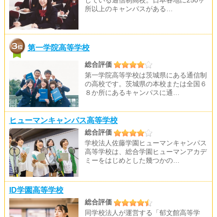
している通信制高校。日本各地に250ヶ
所以上のキャンパスがある…
第一学院高等学校
総合評価
第一学院高等学校は茨城県にある通信制
の高校です。茨城県の本校または全国６
８か所にあるキャンパスに通…
ヒューマンキャンパス高等学校
総合評価
学校法人佐藤学園ヒューマンキャンパス
高等学校は、総合学園ヒューマンアカデ
ミーをはじめとした幾つかの…
ID学園高等学校
総合評価
同学校法人が運営する「郁文館高等学