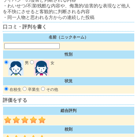
・わいせつ/不潔/残酷な内容や、侮蔑的/迫害的な表現など他人
を不快にさせると客観的に判断される内容
・同一人物と思われる方からの連続した投稿
口コミ・評判を書く
名前（ニックネーム）
性別
男
女
状況
在校生
卒業生
その他
評価をする
総合評判
校則