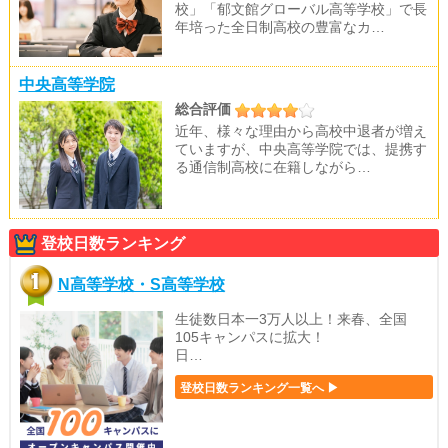
校」「郁文館グローバル高等学校」で長
年培った全日制高校の豊富なカ…
中央高等学院
総合評価
近年、様々な理由から高校中退者が増え
ていますが、中央高等学院では、提携す
る通信制高校に在籍しながら…
登校日数ランキング
N高等学校・S高等学校
生徒数日本一3万人以上！来春、全国
105キャンパスに拡大！
日…
登校日数ランキング一覧へ ▶