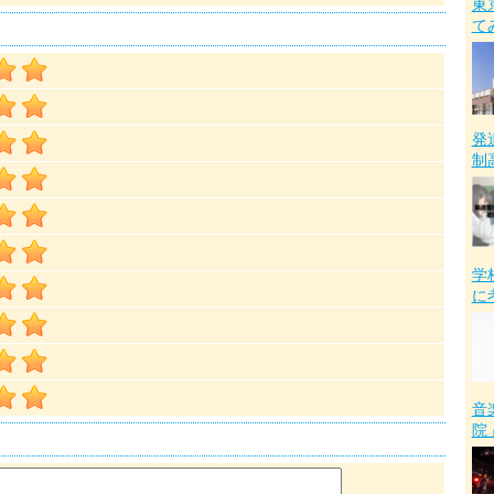
東
て
発
制
学
に
音
院