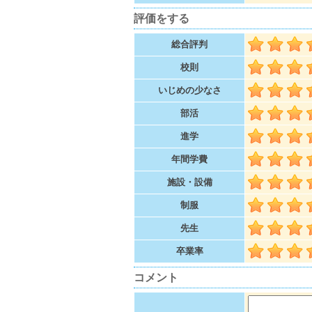
評価をする
総合評判
校則
いじめの少なさ
部活
進学
年間学費
施設・設備
制服
先生
卒業率
コメント