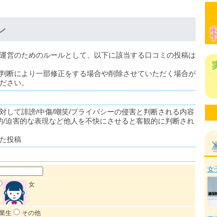
ン
運営のためのルールとして、以下に該当する口コミの投稿は
判断により一部修正をする場合や削除させていただく場合が
ださい。
対して誹謗/中傷/嘲笑/プライバシーの侵害と判断される内容
蔑的/迫害的な表現など他人を不快にさせると客観的に判断され
た投稿
女
女
業生
その他