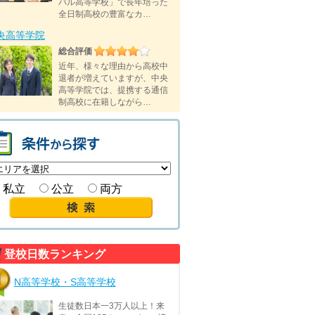
バル高等学校」で長年培った
全日制高校の豊富なカ…
央高等学院
総合評価
近年、様々な理由から高校中
退者が増えていますが、中央
高等学院では、提携する通信
制高校に在籍しながら…
私立
公立
両方
登校日数ランキング
N高等学校・S高等学校
生徒数日本一3万人以上！来