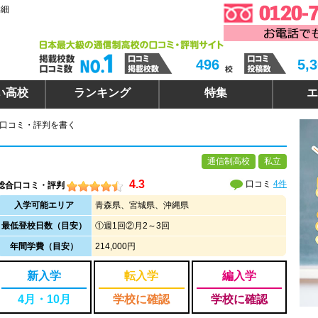
詳細
496
5,
い高校
ランキング
特集
エ
 口コミ・評判を書く
通信制高校
私立
4.3
口コミ
4件
総合口コミ・評判
入学可能エリア
青森県、宮城県、沖縄県
最低登校日数（目安）
①週1回②月2～3回
年間学費（目安）
214,000円
新入学
転入学
編入学
4月・10月
学校に確認
学校に確認