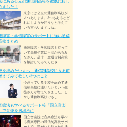
京にある公立の通信制高校を徹底比較し
みました！
東京には公立の通信制高校が
３つあります。3つもあるとど
れにしようか迷うなと考えて
いる方もいますよね…
達障害・学習障害のサポートに強い通信
高校まとめ
発達障害・学習障害を持って
いて高校卒業に不安があるみ
なさん、是非一度通信制高校
を検討してみてくださ…
校を辞めたい人へ！通信制高校に入る前
考えてみて欲しい3つのこと
今通っている学校を辞めて通
信制高校に通いたいという生
徒さんが増えてきました。し
かし通信制高校でもし…
楽療法も学べるサポート校「国立音楽
」で音楽を居場所に
国立音楽院は音楽療法も学べ
る音楽専門の通信制高校サポ
ート校。障がいを持った生徒