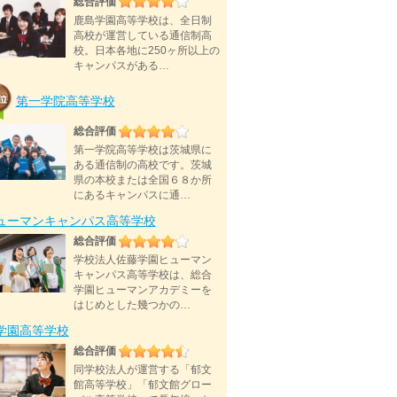
総合評価
鹿島学園高等学校は、全日制
高校が運営している通信制高
校。日本各地に250ヶ所以上の
キャンパスがある…
第一学院高等学校
総合評価
第一学院高等学校は茨城県に
ある通信制の高校です。茨城
県の本校または全国６８か所
にあるキャンパスに通…
ューマンキャンパス高等学校
総合評価
学校法人佐藤学園ヒューマン
キャンパス高等学校は、総合
学園ヒューマンアカデミーを
はじめとした幾つかの…
D学園高等学校
総合評価
同学校法人が運営する「郁文
館高等学校」「郁文館グロー