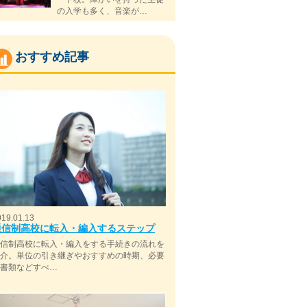
の入学も多く、音楽が…
おすすめ記事
019.01.13
通信制高校に転入・編入するステップ
通信制高校に転入・編入をする手続きの流れを
紹介。単位の引き継ぎやおすすめの時期、必要
な書類などすべ…