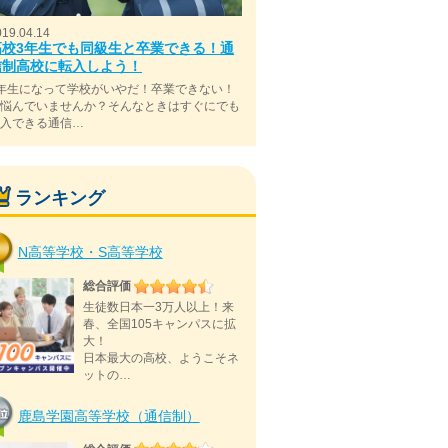
019.04.14
高校3年生でも同級生と卒業できる！通
信制高校に転入しよう！
年生になって学校がいやだ！卒業できない！
と悩んでいませんか？そんなときはすぐにでも
転入できる通信…
ランキング
N高等学校・S高等学校
総合評価
生徒数日本一3万人以上！来
春、全国105キャンパスに拡
大！
日本最大の高校、ようこそネ
ットの…
鹿島学園高等学校（通信制）