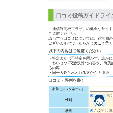
口コミ投稿ガイドライ
「通信制高校プラザ」の健全なサイト
ご遠慮ください。
該当する口コミについては、運営側の
ございますので、あらかじめご了承く
以下の内容はご遠慮ください
・特定または不特定を問わず、誰かに
・わいせつ/不潔/残酷な内容や、侮
る内容
・同一人物と思われる方からの連続し
口コミ・評判を書く
名前（ニックネーム）
男
性別
状況
在校生
卒