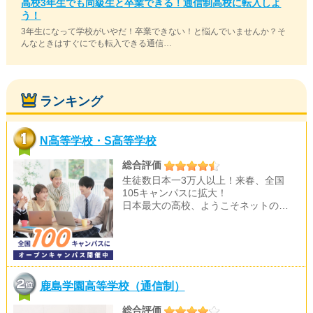
高校3年生でも同級生と卒業できる！通信制高校に転入しよ
う！
3年生になって学校がいやだ！卒業できない！と悩んでいませんか？そ
んなときはすぐにでも転入できる通信…
ランキング
N高等学校・S高等学校
総合評価
生徒数日本一3万人以上！来春、全国
105キャンパスに拡大！
日本最大の高校、ようこそネットの…
鹿島学園高等学校（通信制）
総合評価