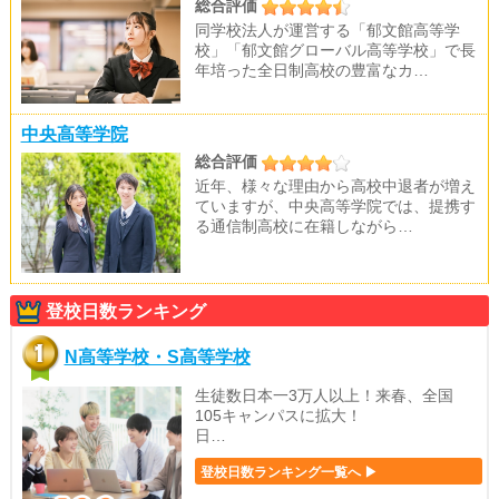
総合評価
同学校法人が運営する「郁文館高等学
校」「郁文館グローバル高等学校」で長
年培った全日制高校の豊富なカ…
中央高等学院
総合評価
近年、様々な理由から高校中退者が増え
ていますが、中央高等学院では、提携す
る通信制高校に在籍しながら…
登校日数ランキング
N高等学校・S高等学校
生徒数日本一3万人以上！来春、全国
105キャンパスに拡大！
日…
登校日数ランキング一覧へ ▶