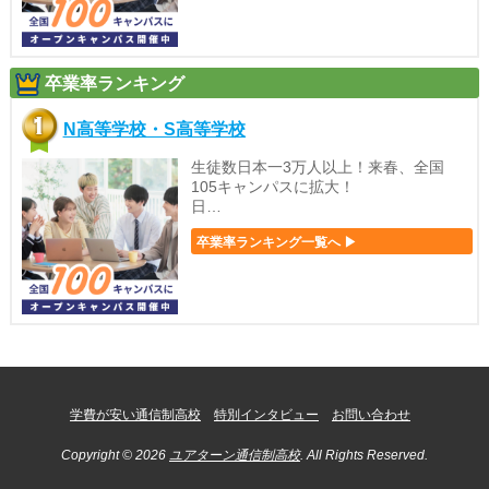
卒業率ランキング
N高等学校・S高等学校
生徒数日本一3万人以上！来春、全国
105キャンパスに拡大！
日…
卒業率ランキング一覧へ ▶
学費が安い通信制高校
特別インタビュー
お問い合わせ
Copyright © 2026
ユアターン通信制高校
. All Rights Reserved.