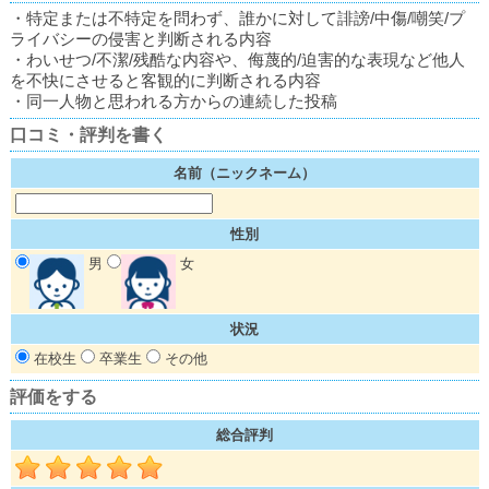
・特定または不特定を問わず、誰かに対して誹謗/中傷/嘲笑/プ
ライバシーの侵害と判断される内容
・わいせつ/不潔/残酷な内容や、侮蔑的/迫害的な表現など他人
を不快にさせると客観的に判断される内容
・同一人物と思われる方からの連続した投稿
口コミ・評判を書く
名前（ニックネーム）
性別
男
女
状況
在校生
卒業生
その他
評価をする
総合評判